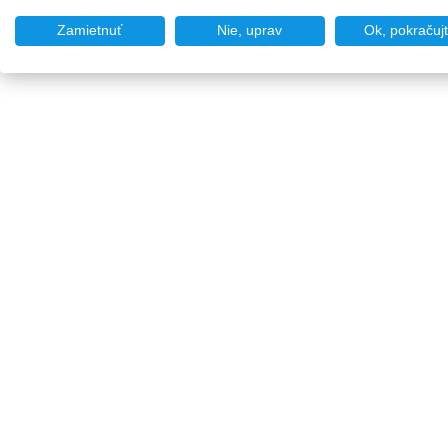
Zamietnuť
Nie, uprav
Ok, pokračuj