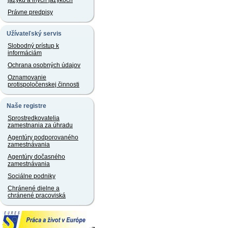
jazyku a iných jazykoch
Právne predpisy
Užívateľský servis
Slobodný prístup k
informáciám
Ochrana osobných údajov
Oznamovanie
protispoločenskej činnosti
Naše registre
Sprostredkovatelia
zamestnania za úhradu
Agentúry podporovaného
zamestnávania
Agentúry dočasného
zamestnávania
Sociálne podniky
Chránené dielne a
chránené pracoviská