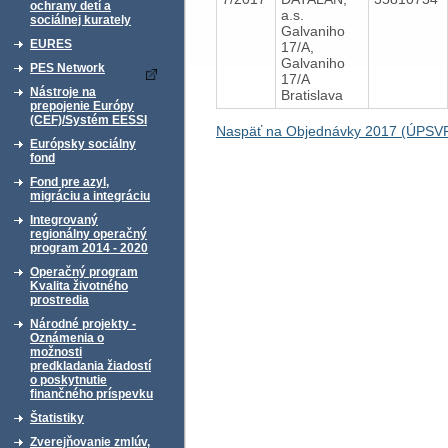
ochrany detí a
a.s.
sociálnej kurately
Galvaniho
EURES
17/A,
Galvaniho
PES Network
17/A
Nástroje na
Bratislava
prepojenie Európy
(CEF)/Systém EESSI
Naspäť na Objednávky 2017 (ÚPSVR
Európsky sociálny
fond
Fond pre azyl,
migráciu a integráciu
Integrovaný
regionálny operačný
program 2014 - 2020
Operačný program
Kvalita životného
prostredia
Národné projekty -
Oznámenia o
možnosti
predkladania žiadostí
o poskytnutie
finančného príspevku
Štatistiky
Zverejňovanie zmlúv,