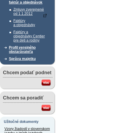
faktúr a objednávok
Zmluvy zverejnené
od 1.1.2012
Faktúry
a objednávky
Faktúry a
objednávky Centier
pre deti a rodiny
Profil verejného
obstarávateľa
Správa majetku
Chcem podať podnet
Chcem sa poradiť
Užitočné dokumenty
Vzory žiadostí v slovenskom