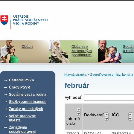
Občan
Občan so
Sociál
zdravotným
a rodi
postihnutím
>
Hlavná stránka
Zverejňovanie zmlúv, faktúr 
Ústredie PSVR
február
Úrady PSVR
Sociálne veci a rodina
Vyhľadať:
Služby zamestnanosti
Záruky pre mladých
Dodávateľ
IČO
Voľné pracovné
Interné
miesta
číslo
Zariadenia
sociálnoprávnej
7/2017
DATALAN,
35810734