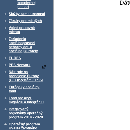
Dát
komplexnej
pomoci
Služby zamestnanosti
Záruky pre mladých
Voľné pracovné
miesta
Zariadenia
sociálnoprávnej
ochrany detí a
sociálnej kurately
EURES
PES Network
Nástroje na
prepojenie Európy
(CEF)/Systém EESSI
Európsky sociálny
fond
Fond pre azyl,
migráciu a integráciu
Integrovaný
regionálny operačný
program 2014 - 2020
Operačný program
Kvalita životného