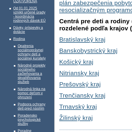
UZATVORENÁ
plán zabezpečenia pobyt
Od 01.01.2025
resocializačným progra
vznikli určené úrady
- koordinácia
Centrá pre deti a rodi
rodinných dávok EÚ
rozdelené podľa krajov (
Dávky, príspevky a
dotácie
Bratislavský kraj
Rodina
Opatrenia
Banskobystrický kraj
sociálnoprávnej
ochrany detí a
sociálnej kurately
Košický kraj
Národné projekty
sociálneho
Nitriansky kraj
začleňovania a
skvalitňovania
služieb
Prešovský kraj
Národná linka na
pomoc deťom v
Trenčiansky kraj
ohrození
Podpora ochrany
Trnavský kraj
detí pred násilím
Poradensko
Žilinský kraj
psychologické
služby
Poradne