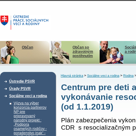
Občan
Občan so
Sociál
zdravotným
a rodi
postihnutím
>
>
Hlavná stránka
Sociálne veci a rodina
Rodina
Ústredie PSVR
Centrum pre deti a
Úrady PSVR
vykonávanie reso
Sociálne veci a rodina
Výzva na výber
(od 1.1.2019)
konzorcia partnerov
NP pre
pripravovaný
Plán zabezpečenia vykon
národný projekt :
„Podpora
CDR s resocializačným 
osamelých rodičov -
poradenstvo inak“ -