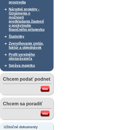
prostredia
Národné projekty -
Oznámenia o
možnosti
predkladania žiadostí
o poskytnutie
finančného príspevku
Štatistiky
Zverejňovanie zmlúv,
faktúr a objednávok
Profil verejného
obstarávateľa
Správa majetku
Chcem podať podnet
Chcem sa poradiť
Užitočné dokumenty