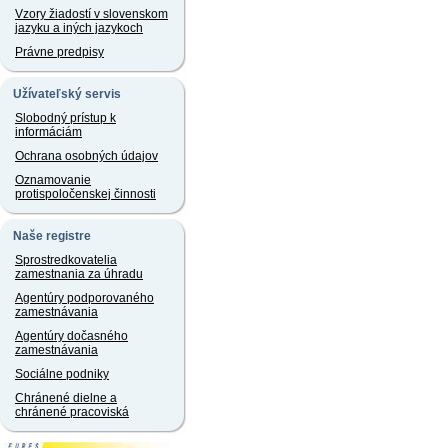
Vzory žiadostí v slovenskom
jazyku a iných jazykoch
Právne predpisy
Užívateľský servis
Slobodný prístup k
informáciám
Ochrana osobných údajov
Oznamovanie
protispoločenskej činnosti
Naše registre
Sprostredkovatelia
zamestnania za úhradu
Agentúry podporovaného
zamestnávania
Agentúry dočasného
zamestnávania
Sociálne podniky
Chránené dielne a
chránené pracoviská