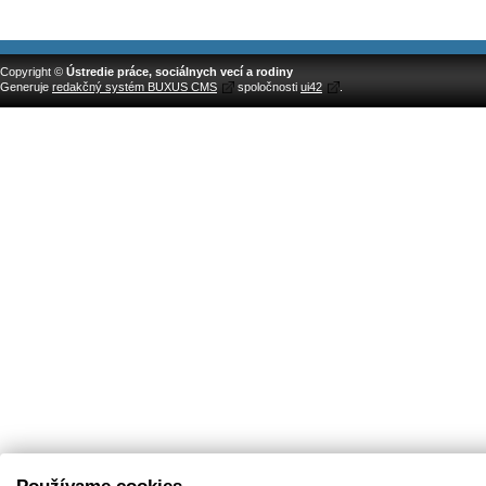
Copyright ©
Ústredie práce, sociálnych vecí a rodiny
Generuje
redakčný systém BUXUS CMS
spoločnosti
ui42
.