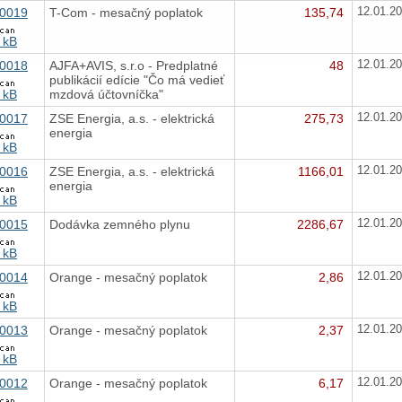
0019
T-Com - mesačný poplatok
135,74
12.01.2
 kB
0018
AJFA+AVIS, s.r.o - Predplatné
48
12.01.2
publikácií edície "Čo má vedieť
 kB
mzdová účtovníčka"
0017
ZSE Energia, a.s. - elektrická
275,73
12.01.2
energia
 kB
0016
ZSE Energia, a.s. - elektrická
1166,01
12.01.2
energia
 kB
0015
Dodávka zemného plynu
2286,67
12.01.2
 kB
0014
Orange - mesačný poplatok
2,86
12.01.2
 kB
0013
Orange - mesačný poplatok
2,37
12.01.2
 kB
0012
Orange - mesačný poplatok
6,17
12.01.2