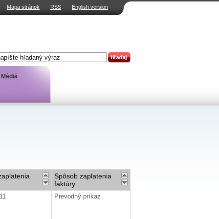
Mapa stránok
RSS
English version
Médiá
aplatenia
Spôsob zaplatenia
faktúry
011
Prevodný príkaz