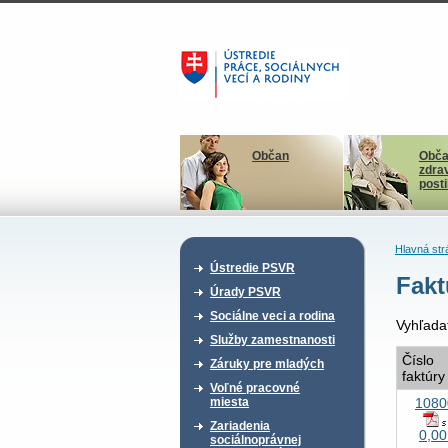
Občan
Obča
zdra
post
Hlavná str
Ústredie PSVR
Fakt
Úrady PSVR
Sociálne veci a rodina
Vyhľada
Služby zamestnanosti
Číslo
Záruky pre mladých
faktúry
Voľné pracovné
1080
miesta
Zariadenia
0,00
sociálnoprávnej