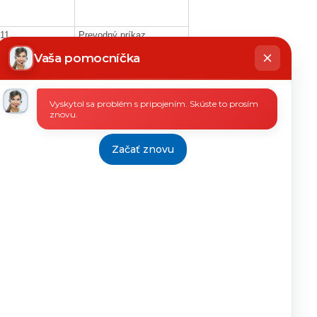
011
Prevodný príkaz
hatbot
íše
Vaša pomocníčka
011
Prevodný príkaz
Vyskytol sa problém s pripojením. Skúste to prosím
znovu.
011
Prevodný príkaz
Začať znovu
011
Prevodný príkaz
011
Prevodný príkaz
011
Prevodný príkaz
011
Prevodný príkaz