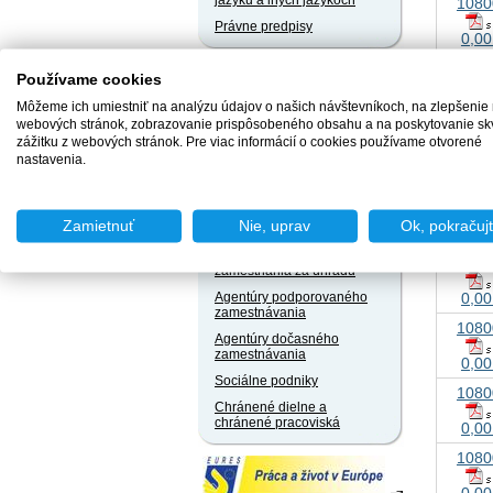
jazyku a iných jazykoch
1080
Právne predpisy
0,00
1080
Užívateľský servis
Používame cookies
Slobodný prístup k
0,00
Môžeme ich umiestniť na analýzu údajov o našich návštevníkoch, na zlepšenie
informáciám
webových stránok, zobrazovanie prispôsobeného obsahu a na poskytovanie sk
1080
Ochrana osobných údajov
zážitku z webových stránok. Pre viac informácií o cookies používame otvorené
nastavenia.
0,00
Oznamovanie
protispoločenskej činnosti
1080
Zamietnuť
Nie, uprav
Ok, pokračuj
Naše registre
0,00
Sprostredkovatelia
1080
zamestnania za úhradu
0,00
Agentúry podporovaného
zamestnávania
1080
Agentúry dočasného
zamestnávania
0,00
Sociálne podniky
1080
Chránené dielne a
chránené pracoviská
0,00
1080
0,00