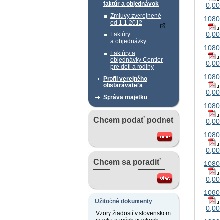
faktúr a objednávok
0,00
Zmluvy zverejnené
1080
od 1.1.2012
0,00
Faktúry
a objednávky
1080
Faktúry a
objednávky Centier
0,00
pre deti a rodiny
1080
Profil verejného
obstarávateľa
0,00
Správa majetku
1080
Chcem podať podnet
0,00
1080
0,00
Chcem sa poradiť
1080
0,00
1080
Užitočné dokumenty
0,00
Vzory žiadostí v slovenskom