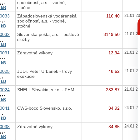
spoločnosť, a.s. - vodné,
 kB
stočné
0033
Západoslovenská vodárenská
116,40
21.01.2
C
spoločnosť, a.s. - vodné,
p
 kB
stočné
0032
Slovenská pošta, a.s. - poštové
3149,50
21.01.2
služby
 kB
0031
Zdravotné výkony
13,94
21.01.2
 kB
0025
JUDr. Peter Urbánek - trovy
48,62
21.01.2
exekúcie
 kB
0024
SHELL Slovakia, s.r.o. - PHM
233,87
21.01.2
 kB
0041
CWS-boco Slovensko, s.r.o.
34,92
24.01.2
 kB
0038
Zdravotné výkony
34,85
24.01.2
 kB