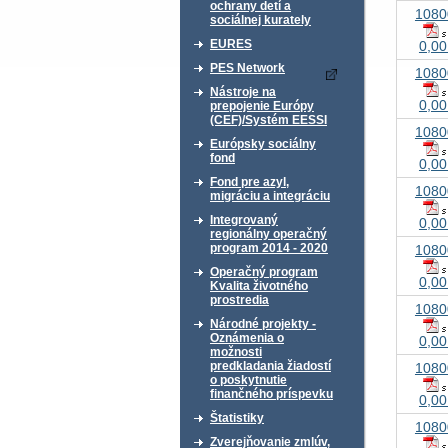
ochrany detí a
1080
sociálnej kurately
EURES
0,00
PES Network
1080
Nástroje na
0,00
prepojenie Európy
(CEF)/Systém EESSI
1080
Európsky sociálny
fond
0,00
Fond pre azyl,
1080
migráciu a integráciu
Integrovaný
0,00
regionálny operačný
program 2014 - 2020
1080
Operačný program
0,00
Kvalita životného
prostredia
1080
Národné projekty -
Oznámenia o
0,00
možnosti
predkladania žiadostí
1080
o poskytnutie
finančného príspevku
0,00
Štatistiky
1080
Zverejňovanie zmlúv,