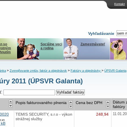
Kontakt
Vyhľadávanie
n so
Sociálne veci
Zamestnávateľ
votným
a rodina
ihnutím
>
>
>
ánka
Zverejňovanie zmlúv, faktúr a objednávok
Faktúry a objednávky
ÚPSVR Galanta
úry 2011 (ÚPSVR Galanta)
ť:
Dátum z
Popis fakturovaného plnenia
Cena bez DPH
faktúry
0020
TEMIS SECURITY, s.r.o - výkon
248,94
11.01.2
strážnej služby
 kB