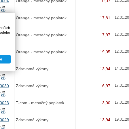
0004
Orange - mesačný poplatok
0,07
12.01.2
 kB
0003
Orange - mesačný poplatok
17,81
12.01.2
 kB
 našich
velého
0002
Orange - mesačný poplatok
7,97
12.01.2
 kB
0001
Orange - mesačný poplatok
19,05
12.01.2
te
 kB
0022
Zdravotné výkony
13,94
14.01.2
 kB
0030
Zdravotné výkony
6,97
17.01.2
 kB
0023
T-com - mesačný poplatok
3,00
17.01.2
 kB
0029
Zdravotné výkony
13,94
19.01.2
 kB