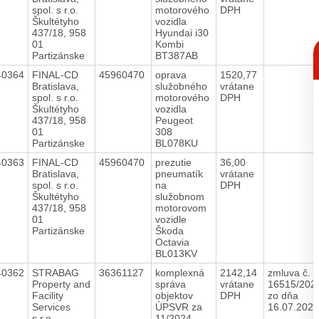
spol. s r.o.
motorového
DPH
Škultétyho
vozidla
437/18, 958
Hyundai i30
C
01
Kombi
p
Partizánske
BT387AB
40364
FINAL-CD
45960470
oprava
1520,77
Bratislava,
služobného
vrátane
spol. s r.o.
motorového
DPH
Škultétyho
vozidla
437/18, 958
Peugeot
01
308
Partizánske
BL078KU
40363
FINAL-CD
45960470
prezutie
36,00
Bratislava,
pneumatík
vrátane
spol. s r.o.
na
DPH
Škultétyho
služobnom
437/18, 958
motorovom
01
vozidle
Partizánske
Škoda
Octavia
BL013KV
40362
STRABAG
36361127
komplexná
2142,14
zmluva č.
Property and
správa
vrátane
16515/202
Facility
objektov
DPH
zo dňa
Services
ÚPSVR za
16.07.202
s.r.o.
11/2024