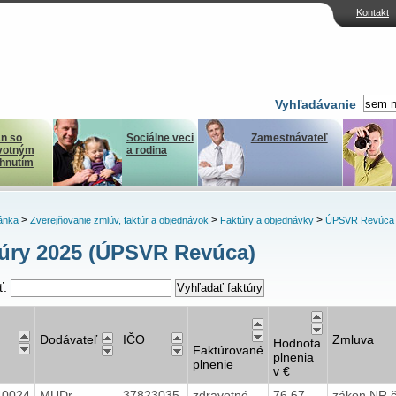
Kontakt
Vyhľadávanie
n so
Sociálne veci
Zamestnávateľ
votným
a rodina
ihnutím
>
>
>
ánka
Zverejňovanie zmlúv, faktúr a objednávok
Faktúry a objednávky
ÚPSVR Revúca
úry 2025 (ÚPSVR Revúca)
ť:
Dodávateľ
IČO
Zmluva
Hodnota
Faktúrované
plnenia
plnenie
v €
40024
MUDr.
37823035
zdravotné
76,67
zákon NR č