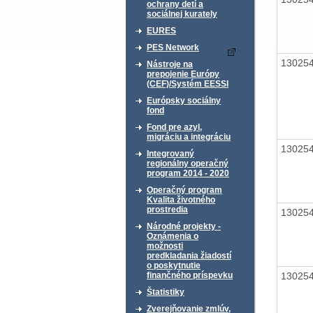
ochrany detí a
sociálnej kurately
EURES
PES Network
13025
Nástroje na
prepojenie Európy
(CEF)/Systém EESSI
Európsky sociálny
fond
Fond pre azyl,
migráciu a integráciu
13025
Integrovaný
regionálny operačný
program 2014 - 2020
Operačný program
Kvalita životného
prostredia
13025
Národné projekty -
Oznámenia o
možnosti
predkladania žiadostí
o poskytnutie
13025
finančného príspevku
Štatistiky
Zverejňovanie zmlúv,