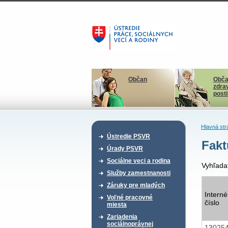
Občan
Obča
zdra
post
Hlavná str
Ústredie PSVR
Fakt
Úrady PSVR
Sociálne veci a rodina
Vyhľada
Služby zamestnanosti
Záruky pre mladých
Interné
Voľné pracovné
číslo
miesta
Zariadenia
sociálnoprávnej
13025