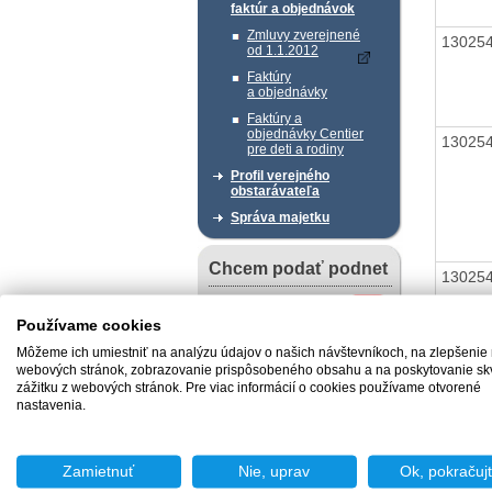
faktúr a objednávok
Zmluvy zverejnené
13025
od 1.1.2012
Faktúry
a objednávky
Faktúry a
objednávky Centier
13025
pre deti a rodiny
Profil verejného
obstarávateľa
Správa majetku
Chcem podať podnet
13025
Používame cookies
Môžeme ich umiestniť na analýzu údajov o našich návštevníkoch, na zlepšenie
13025
Chcem sa poradiť
webových stránok, zobrazovanie prispôsobeného obsahu a na poskytovanie sk
zážitku z webových stránok. Pre viac informácií o cookies používame otvorené
nastavenia.
Užitočné dokumenty
Zamietnuť
Nie, uprav
Ok, pokračuj
Vzory žiadostí v slovenskom