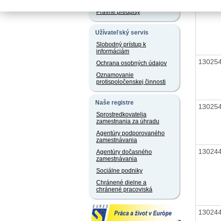
jazyku a iných jazykoch
13025
Právne predpisy
Užívateľský servis
Slobodný prístup k
informáciám
13025
Ochrana osobných údajov
Oznamovanie
protispoločenskej činnosti
Naše registre
13025
Sprostredkovatelia
zamestnania za úhradu
Agentúry podporovaného
zamestnávania
13024
Agentúry dočasného
zamestnávania
Sociálne podniky
Chránené dielne a
chránené pracoviská
13024