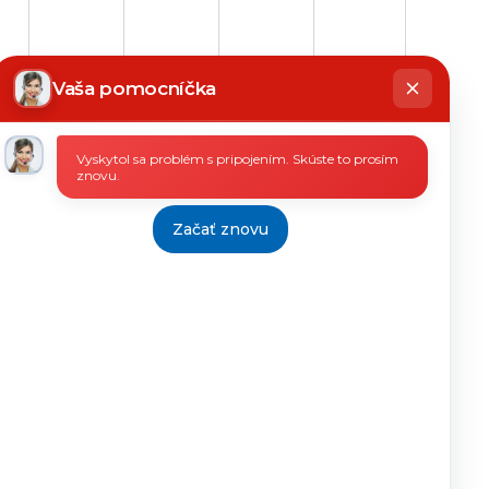
hatbot
íše
Vaša pomocníčka
32/2024
16.12.2024
10.01.2025
24.1.2025
Vyskytol sa problém s pripojením. Skúste to prosím
znovu.
Začať znovu
51/2024
16.12.2024
10.01.2025
24.1.2025
13.12.2024
08.01.2025
24.1.2025
0-M
0