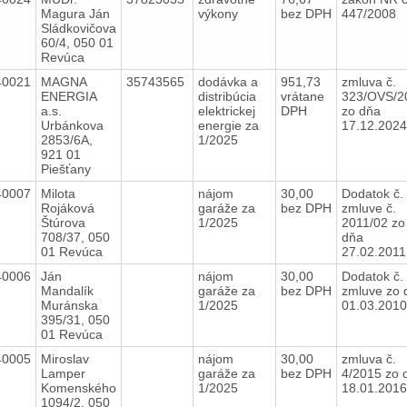
Magura Ján
výkony
bez DPH
447/2008
Sládkovičova
60/4, 050 01
Revúca
40021
MAGNA
35743565
dodávka a
951,73
zmluva č.
ENERGIA
distribúcia
vrátane
323/OVS/2
a.s.
elektrickej
DPH
zo dňa
Urbánkova
energie za
17.12.202
2853/6A,
1/2025
921 01
Piešťany
40007
Milota
nájom
30,00
Dodatok č. 
Rojáková
garáže za
bez DPH
zmluve č.
Štúrova
1/2025
2011/02 zo
708/37, 050
dňa
01 Revúca
27.02.201
40006
Ján
nájom
30,00
Dodatok č. 
Mandalík
garáže za
bez DPH
zmluve zo 
Muránska
1/2025
01.03.201
395/31, 050
01 Revúca
40005
Miroslav
nájom
30,00
zmluva č.
Lamper
garáže za
bez DPH
4/2015 zo 
Komenského
1/2025
18.01.201
1094/2, 050