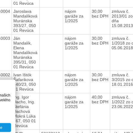
01 Revúca
40004
Jaroslava
nájom
30,00
zmluva č.
Mandalíková
garáže za
bez DPH
2013/01 zo
Muránska
1/2025
dňa
393/27, 050
15.08.201
01 Revúca
40003
Ján
nájom
30,00
zmluva č.
Mandalík,
garáže za
bez DPH
1/2018 zo 
Elena
1/2025
05.06.201
Mandalíková
Muránska
395/31, 050
01 Revúca
40002
Ivan Ištók
nájom
30,00
zmluva č.
Šafarikova
garáže za
bez DPH
3/2015 zo 
340/23, 050
1/2025
18.01.201
01 Revúca
 našich
40001
Ing. Igor
nájom
40,00
zmluva č.
velého
Dacho, Ing.
garáže za
bez DPH
1/2022 zo 
Štefánia
1/2025
23.06.202
Dachová
Mokrá Lúka
167, 050 01
Revúca
te