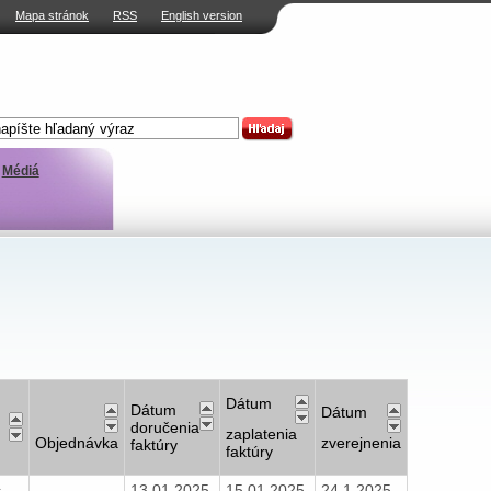
Mapa stránok
RSS
English version
Médiá
Dátum
Dátum
Dátum
doručenia
zaplatenia
Objednávka
zverejnenia
faktúry
faktúry
.
13.01.2025
15.01.2025
24.1.2025