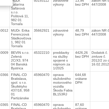
40013
MUDr.
50193112
zdravotné
13,94
zákon NR č
Katarína
výkony
bez DPH
447/2008
Šafárová
s.r.o.
Poštová 11,
982 01
Tornaľa
40012
MUDr. Erika
35662921
zdravotné
48,79
zákon NR č
Ferenczová
výkony
bez DPH
447/2008
Sládkovičova
1, 982 01
Tornaľa
40009
BEVIN s.r.o.
45322210
preddavky
4426,26
Dodatok č. 
Zelená
na služby
bez DPH
zmluve č.
2C/X3, 974
spojené s
2012/2 zo 
04 Banská
nájmom za
16.02.201
Bystrica
1/2025
40366
FINAL-CD
45960470
oprava
644,68
Bratislava,
služobného
vrátane
spol. s r.o.
motorového
DPH
Škultétyho
vozidla
437/18, 958
Škoda Fabia
01
BL153RJ
Partizánske
40365
FINAL-CD
45960470
oprava
87,60
Bratislava,
služobného
vrátane