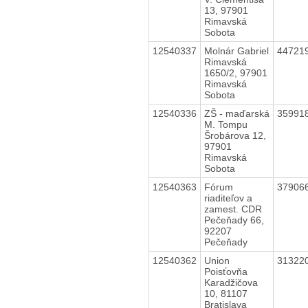
13, 97901
Rimavská
Sobota
12540337
Molnár Gabriel
44721
Rimavská
1650/2, 97901
Rimavská
Sobota
12540336
ZŠ - maďarská
35991
M. Tompu
Šrobárova 12,
97901
Rimavská
Sobota
12540363
Fórum
37906
riaditeľov a
zamest. CDR
Pečeňady 66,
92207
Pečeňady
12540362
Union
31322
Poisťovňa
Karadžičova
10, 81107
Bratislava