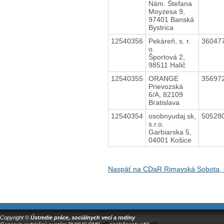
Nám. Štefana
Moyzesa 9,
97401 Banská
Bystrica
12540356
Pekáreň, s. r.
36047
o.
Športová 2,
98511 Halič
12540355
ORANGE
35697
Prievozská
6/A, 82109
Bratislava
12540354
osobnyudaj.sk,
50528
s.r.o.
Garbiarska 5,
04001 Košice
Naspäť na CDaR Rimavská Sobota, 
Copyright ©
Ústredie práce, sociálnych vecí a rodiny