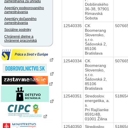
zamestnania za úhradu
Dobšinského
Agentúry podporovaného
36-38, 97901
zamestnávania
Rimavská
Sobota
Agentúry dočasného
zamestnávania
12540335
CK
50766
Sociálne podniky
Boomerang
Slovensko,
Chránené dielne a
s.r.o.
chránené pracoviská
Šášovská 2,
85106
Bratislava
12540334
CK
50766
Boomerang
Slovensko,
s.r.o.
Šášovská 2,
85106
Bratislava
12540351
Stredoslov.
51865
energetika, a.
s.
Pri Rajčianke
8591/4B,
01001 Žilina
12540350
Stredoslov.
51865