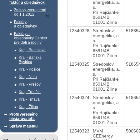
energetika, a.
faktúr a objednávok
s.
Zmluvy zverejnené
Pri Rajčianke
od 1.1.2012
8591/4B,
01001 Žilina
Faktúry
a objednávky
12540326
Stredoslov.
51865
Faktúry a
energetika, a.
objednávky Centier
s.
pre deti a rodiny
Pri Rajčianke
Kraj - Bratislava
8591/4B,
01001 Žilina
Kraj - Banská
Bystrica
12540325
Stredoslov.
51865
energetika, a.
Kraj - Košice
s.
Kraj - Nitra
Pri Rajčianke
8591/4B,
Kraj - Prešov
01001 Žilina
Kraj- Trenčín
12540324
Stredoslov.
51865
Kraj- Trnava
energetika, a.
Kraj - Žilina
s.
Pri Rajčianke
Profil verejného
8591/4B,
obstarávateľa
01001 Žilina
Správa majetku
12540323
MVM
50060
CEEnergy