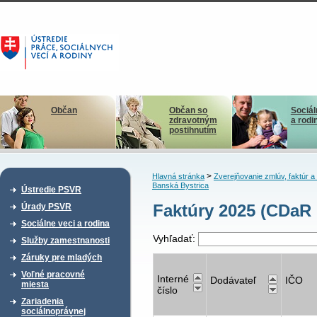
Občan
Občan so
Sociál
zdravotným
a rodi
postihnutím
>
Hlavná stránka
Zverejňovanie zmlúv, faktúr 
Banská Bystrica
Ústredie PSVR
Faktúry 2025 (CDaR
Úrady PSVR
Sociálne veci a rodina
Vyhľadať:
Služby zamestnanosti
Záruky pre mladých
Voľné pracovné
Interné
Dodávateľ
IČO
miesta
číslo
Zariadenia
sociálnoprávnej