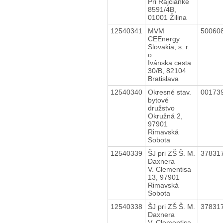
Pri Rajčianke
8591/4B,
01001 Žilina
12540341
MVM
50060
CEEnergy
Slovakia, s. r.
o
Ivánska cesta
30/B, 82104
Bratislava
12540340
Okresné stav.
00173
bytové
družstvo
Okružná 2,
97901
Rimavská
Sobota
12540339
ŠJ pri ZŠ Š. M.
37831
Daxnera
V. Clementisa
13, 97901
Rimavská
Sobota
12540338
ŠJ pri ZŠ Š. M.
37831
Daxnera
V. Clementisa