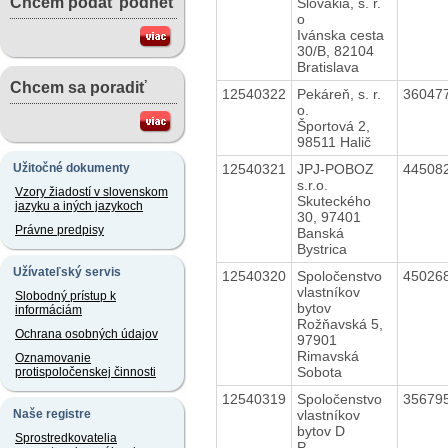
Chcem podať podnet
Slovakia, s. r.
o
Ivánska cesta
30/B, 82104
Bratislava
Chcem sa poradiť
12540322
Pekáreň, s. r.
36047
o.
Športová 2,
98511 Halič
12540321
JPJ-POBOZ
44508
Užitočné dokumenty
s.r.o.
Vzory žiadostí v slovenskom
Skuteckého
jazyku a iných jazykoch
30, 97401
Právne predpisy
Banská
Bystrica
Užívateľský servis
12540320
Spoločenstvo
45026
vlastníkov
Slobodný prístup k
bytov
informáciám
Rožňavská 5,
Ochrana osobných údajov
97901
Rimavská
Oznamovanie
Sobota
protispoločenskej činnosti
12540319
Spoločenstvo
35679
vlastníkov
Naše registre
bytov D
Sprostredkovatelia
P.