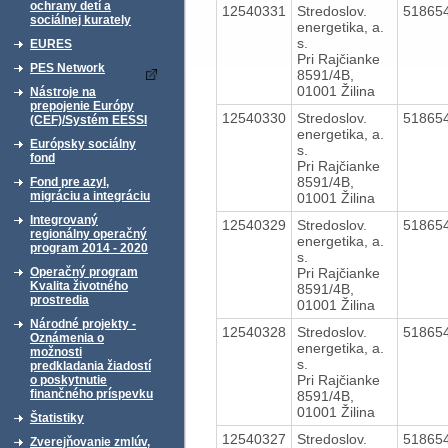
ochrany detí a
12540331
Stredoslov.
51865
sociálnej kurately
energetika, a.
s.
EURES
Pri Rajčianke
PES Network
8591/4B,
01001 Žilina
Nástroje na
prepojenie Európy
12540330
Stredoslov.
51865
(CEF)/Systém EESSI
energetika, a.
Európsky sociálny
s.
fond
Pri Rajčianke
8591/4B,
Fond pre azyl,
migráciu a integráciu
01001 Žilina
Integrovaný
12540329
Stredoslov.
51865
regionálny operačný
energetika, a.
program 2014 - 2020
s.
Pri Rajčianke
Operačný program
Kvalita životného
8591/4B,
prostredia
01001 Žilina
Národné projekty -
12540328
Stredoslov.
51865
Oznámenia o
energetika, a.
možnosti
s.
predkladania žiadostí
Pri Rajčianke
o poskytnutie
finančného príspevku
8591/4B,
01001 Žilina
Štatistiky
12540327
Stredoslov.
51865
Zverejňovanie zmlúv,