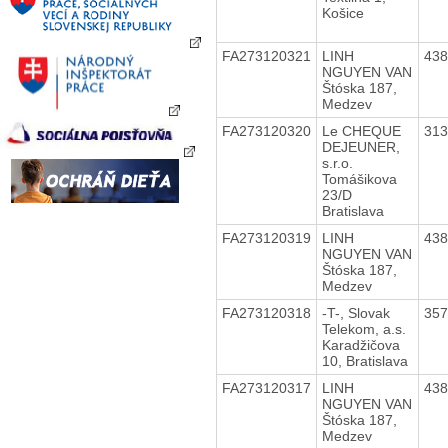
Košice
FA273120321
LINH
43
NGUYEN VAN
Štóska 187,
Medzev
FA273120320
Le CHEQUE
31
DEJEUNER,
s.r.o.
Tomášikova
23/D
Bratislava
FA273120319
LINH
43
NGUYEN VAN
Štóska 187,
Medzev
FA273120318
-T-, Slovak
35
Telekom, a.s.
Karadžičova
10, Bratislava
FA273120317
LINH
43
NGUYEN VAN
Štóska 187,
Medzev