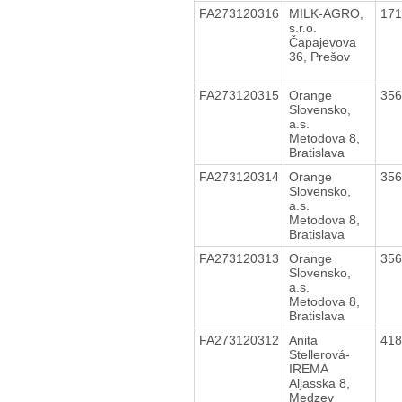
FA273120316
MILK-AGRO,
17
s.r.o.
Čapajevova
36, Prešov
FA273120315
Orange
35
Slovensko,
a.s.
Metodova 8,
Bratislava
FA273120314
Orange
35
Slovensko,
a.s.
Metodova 8,
Bratislava
FA273120313
Orange
35
Slovensko,
a.s.
Metodova 8,
Bratislava
FA273120312
Anita
41
Stellerová-
IREMA
Aljasska 8,
Medzev