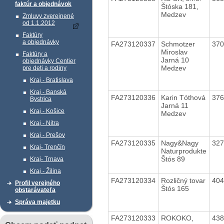
faktúr a objednávok
Štóska 181,
Medzev
Zmluvy zverejnené
od 1.1.2012
Faktúry
a objednávky
FA273120337
Schmotzer
37
Miroslav
Faktúry a
Jarná 10
objednávky Centier
Medzev
pre deti a rodiny
Kraj - Bratislava
Kraj - Banská
FA273120336
Karin Tóthová
37
Bystrica
Jarná 11
Kraj - Košice
Medzev
Kraj - Nitra
Kraj - Prešov
FA273120335
Nagy&Nagy
32
Kraj- Trenčín
Naturprodukte
Štós 89
Kraj- Trnava
Kraj - Žilina
FA273120334
Rozličný tovar
40
Profil verejného
Štós 165
obstarávateľa
Správa majetku
FA273120333
ROKOKO,
43