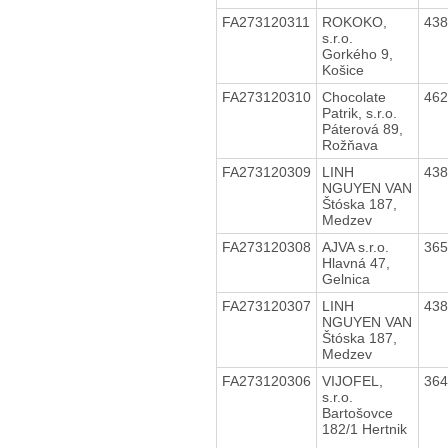
FA273120311
ROKOKO,
43
s.r.o.
Gorkého 9,
Košice
FA273120310
Chocolate
46
Patrik, s.r.o.
Páterová 89,
Rožňava
FA273120309
LINH
43
NGUYEN VAN
Štóska 187,
Medzev
FA273120308
AJVA s.r.o.
36
Hlavná 47,
Gelnica
FA273120307
LINH
43
NGUYEN VAN
Štóska 187,
Medzev
FA273120306
VIJOFEL,
36
s.r.o.
Bartošovce
182/1 Hertnik