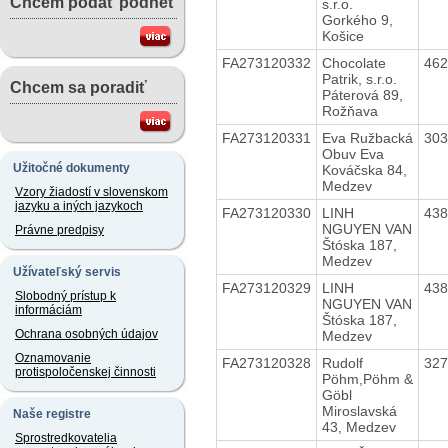
Chcem podať podnet
s.r.o.
Gorkého 9,
Košice
FA273120332
Chocolate
46
Patrik, s.r.o.
Chcem sa poradiť
Páterová 89,
Rožňava
FA273120331
Eva Ružbacká
30
Obuv Eva
Užitočné dokumenty
Kováčska 84,
Medzev
Vzory žiadostí v slovenskom
jazyku a iných jazykoch
FA273120330
LINH
43
NGUYEN VAN
Právne predpisy
Štóska 187,
Medzev
Užívateľský servis
FA273120329
LINH
43
Slobodný prístup k
NGUYEN VAN
informáciám
Štóska 187,
Ochrana osobných údajov
Medzev
Oznamovanie
FA273120328
Rudolf
32
protispoločenskej činnosti
Pöhm,Pöhm &
Göbl
Miroslavská
Naše registre
43, Medzev
Sprostredkovatelia