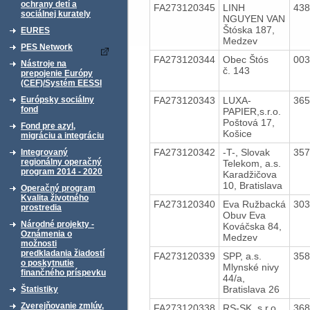
ochrany detí a
FA273120345
LINH
43
sociálnej kurately
NGUYEN VAN
Štóska 187,
EURES
Medzev
PES Network
FA273120344
Obec Štós
00
Nástroje na
č. 143
prepojenie Európy
(CEF)/Systém EESSI
FA273120343
LUXA-
36
Európsky sociálny
fond
PAPIER,s.r.o.
Poštová 17,
Fond pre azyl,
Košice
migráciu a integráciu
FA273120342
-T-, Slovak
35
Integrovaný
regionálny operačný
Telekom, a.s.
program 2014 - 2020
Karadžičova
10, Bratislava
Operačný program
Kvalita životného
FA273120340
Eva Ružbacká
30
prostredia
Obuv Eva
Národné projekty -
Kováčska 84,
Oznámenia o
Medzev
možnosti
predkladania žiadostí
FA273120339
SPP, a.s.
35
o poskytnutie
Mlynské nivy
finančného príspevku
44/a,
Bratislava 26
Štatistiky
Zverejňovanie zmlúv,
FA273120338
RS-SK, s.r.o.
36