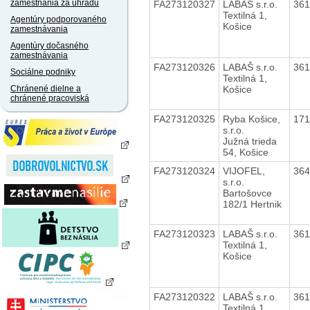
zamestnania za úhradu
FA273120327
LABAŠ s.r.o.
36
Textilná 1,
Agentúry podporovaného
Košice
zamestnávania
Agentúry dočasného
zamestnávania
FA273120326
LABAŠ s.r.o.
36
Sociálne podniky
Textilná 1,
Košice
Chránené dielne a
chránené pracoviská
FA273120325
Ryba Košice,
17
s.r.o.
Južná trieda
54, Košice
FA273120324
VIJOFEL,
36
s.r.o.
Bartošovce
182/1 Hertnik
FA273120323
LABAŠ s.r.o.
36
Textilná 1,
Košice
FA273120322
LABAŠ s.r.o.
36
Textilná 1,