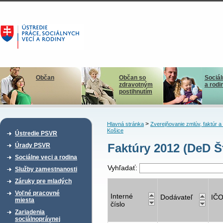
Občan
Občan so
Sociál
zdravotným
a rodi
postihnutím
>
Hlavná stránka
Zverejňovanie zmlúv, faktúr 
Košice
Ústredie PSVR
Faktúry 2012 (DeD Š
Úrady PSVR
Sociálne veci a rodina
Vyhľadať:
Služby zamestnanosti
Záruky pre mladých
Voľné pracovné
Interné
Dodávateľ
IČ
miesta
číslo
Zariadenia
sociálnoprávnej