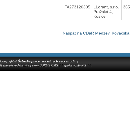
FA273120305
LLorant, s.r.o.
36
Pražská 4,
Košice
Naspäť na CDaR Medzev, Kováčska
Copyright ©
Ústredie práce, sociálnych vecí a rodiny
Generuje
redakčný systém BUXUS CMS
spoločnosti
ui42
.