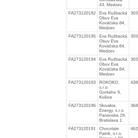
43, Medzev
FA273120192
Eva Ružbacká
30
Obuv Eva
Kováčska 84,
Medzev
FA273120195
Eva Ružbacká
30
Obuv Eva
Kováčska 84,
Medzev
FA273120194
Eva Ružbacká
30
Obuv Eva
Kováčska 84,
Medzev
FA273120193
ROKOKO,
43
s.r.o.
Gorkého 9,
Košice
FA273120196
Slovakia
36
Energy, s.r.o.
Panenská 29,
Bratislava 1
FA273120191
Chocolate
46
Patrik, s.r.o.