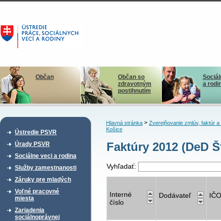
Občan
Občan so
Sociál
zdravotným
a rodi
postihnutím
>
Hlavná stránka
Zverejňovanie zmlúv, faktúr 
Košice
Ústredie PSVR
Faktúry 2012 (DeD Š
Úrady PSVR
Sociálne veci a rodina
Vyhľadať:
Služby zamestnanosti
Záruky pre mladých
Voľné pracovné
Interné
Dodávateľ
IČ
miesta
číslo
Zariadenia
sociálnoprávnej