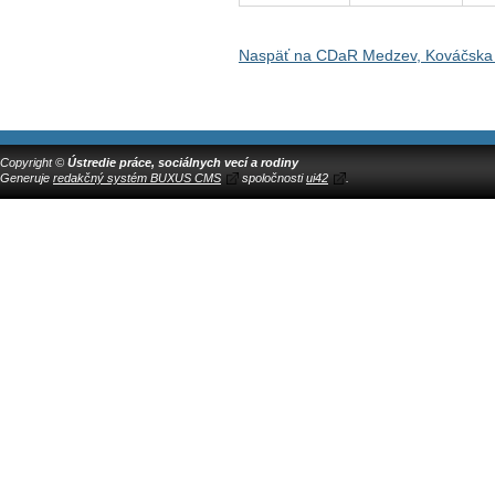
Naspäť na CDaR Medzev, Kováčska
Copyright ©
Ústredie práce, sociálnych vecí a rodiny
Generuje
redakčný systém BUXUS CMS
spoločnosti
ui42
.