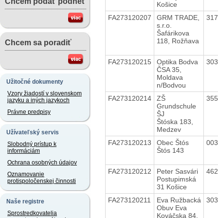
Chcem podať podnet
Košice
FA273120207
GRM TRADE,
31
s.r.o.
Šafárikova
118, Rožňava
Chcem sa poradiť
FA273120215
Optika Bodva
30
ČSA 35,
Moldava
Užitočné dokumenty
n/Bodvou
Vzory žiadostí v slovenskom
FA273120214
ZŠ
35
jazyku a iných jazykoch
Grundschule
Právne predpisy
ŠJ
Štóska 183,
Medzev
Užívateľský servis
FA273120213
Obec Štós
00
Slobodný prístup k
Štós 143
informáciám
Ochrana osobných údajov
FA273120212
Peter Sasvári
46
Oznamovanie
Postupimská
protispoločenskej činnosti
31 Košice
FA273120211
Eva Ružbacká
30
Naše registre
Obuv Eva
Sprostredkovatelia
Kováčska 84,