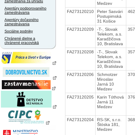
zamestnania za úhradu
Medzev
Agentúry podporovaného
FA273120210
Peter Sasvári
46
zamestnávania
Postupimská
Agentúry dočasného
31 Košice
zamestnávania
FA273120209
-T-, Slovak
35
Sociálne podniky
Telekom, a.s.
Karadžičova
Chránené dielne a
chránené pracoviská
10, Bratislava
FA273120208
-T-, Slovak
35
Telekom, a.s.
Karadžičova
10, Bratislava
FA273120206
Schmotzer
37
Miroslav
Jarná 10
Medzev
FA273120205
Karin Tóthová
37
Jarná 11
Medzev
FA273120204
RS-SK, s.r.o.
36
Štóska 181,
Medzev