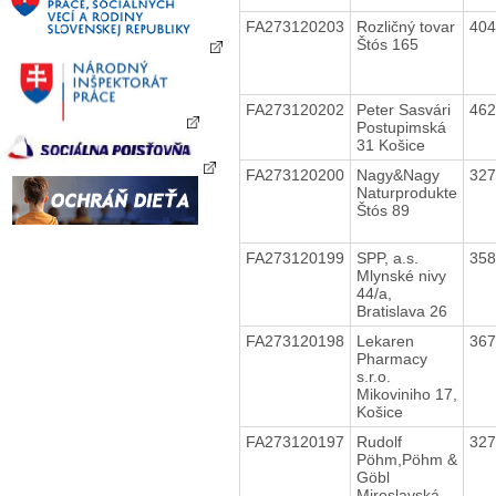
FA273120203
Rozličný tovar
40
Štós 165
FA273120202
Peter Sasvári
46
Postupimská
31 Košice
FA273120200
Nagy&Nagy
32
Naturprodukte
Štós 89
FA273120199
SPP, a.s.
35
Mlynské nivy
44/a,
Bratislava 26
FA273120198
Lekaren
36
Pharmacy
s.r.o.
Mikoviniho 17,
Košice
FA273120197
Rudolf
32
Pöhm,Pöhm &
Göbl
Miroslavská