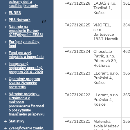
ochrany detí a
FA273120226
LABAŠ s.r.o.
36
sociálnej kurately
Textilná 1,
Košice
EURES
PES Network
FA273120225
VIJOFEL,
36
Nástroje na
s.r.o.
prepojenie Európy
Bartošovce
(CEF)/Systém EESSI
182/1 Hertnik
Európsky sociálny
fond
FA273120224
Chocolate
46
Fond pre azyl,
Patrik, s.r.o.
migráciu a integráciu
Páterová 89,
Integrovaný
Rožňava
regionálny operačný
program 2014 - 2020
FA273120223
LLorant, s.r.o.
36
Pražská 4,
Operačný program
Košice
Kvalita životného
prostredia
Národné projekty -
FA273120222
LLorant, s.r.o.
36
Oznámenia o
Pražská 4,
možnosti
Košice
predkladania žiadostí
o poskytnutie
finančného príspevku
FA273120221
Materská
35
Štatistiky
škola Medzev
Zverejňovanie zmlúv,