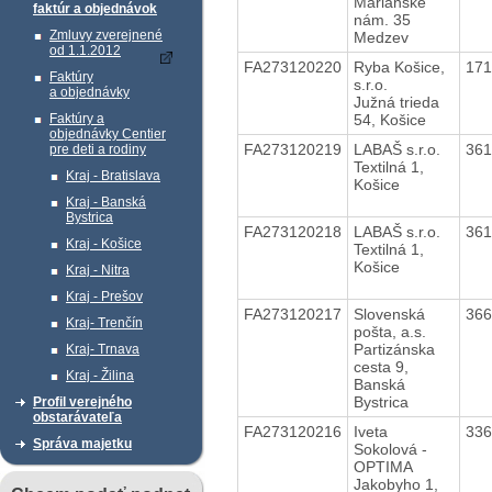
Mariánske
faktúr a objednávok
nám. 35
Zmluvy zverejnené
Medzev
od 1.1.2012
FA273120220
Ryba Košice,
17
Faktúry
s.r.o.
a objednávky
Južná trieda
54, Košice
Faktúry a
objednávky Centier
FA273120219
LABAŠ s.r.o.
36
pre deti a rodiny
Textilná 1,
Kraj - Bratislava
Košice
Kraj - Banská
Bystrica
FA273120218
LABAŠ s.r.o.
36
Kraj - Košice
Textilná 1,
Košice
Kraj - Nitra
Kraj - Prešov
FA273120217
Slovenská
36
Kraj- Trenčín
pošta, a.s.
Partizánska
Kraj- Trnava
cesta 9,
Kraj - Žilina
Banská
Bystrica
Profil verejného
obstarávateľa
FA273120216
Iveta
33
Správa majetku
Sokolová -
OPTIMA
Jakobyho 1,