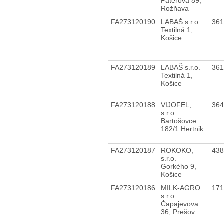
Páterová 89,
Rožňava
FA273120190
LABAŠ s.r.o.
36
Textilná 1,
Košice
FA273120189
LABAŠ s.r.o.
36
Textilná 1,
Košice
FA273120188
VIJOFEL,
36
s.r.o.
Bartošovce
182/1 Hertnik
FA273120187
ROKOKO,
43
s.r.o.
Gorkého 9,
Košice
FA273120186
MILK-AGRO
17
s.r.o.
Čapajevova
36, Prešov