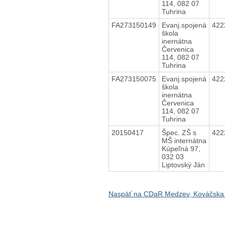
114, 082 07
Tuhrina
FA273150149
Evanj.spojená
422
škola
inernátna
Červenica
114, 082 07
Tuhrina
FA273150075
Evanj.spojená
422
škola
inernátna
Červenica
114, 082 07
Tuhrina
20150417
Špec. ZŠ s
422
MŠ internátna
Kúpeľná 97,
032 03
Liptovský Ján
Naspäť na CDaR Medzev, Kováčska