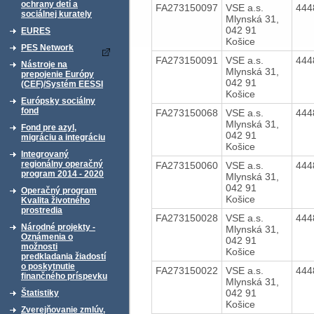
ochrany detí a
FA273150097
VSE a.s.
444
sociálnej kurately
Mlynská 31,
042 91
EURES
Košice
PES Network
FA273150091
VSE a.s.
444
Nástroje na
Mlynská 31,
prepojenie Európy
042 91
(CEF)/Systém EESSI
Košice
Európsky sociálny
fond
FA273150068
VSE a.s.
444
Mlynská 31,
Fond pre azyl,
042 91
migráciu a integráciu
Košice
Integrovaný
regionálny operačný
FA273150060
VSE a.s.
444
program 2014 - 2020
Mlynská 31,
042 91
Operačný program
Košice
Kvalita životného
prostredia
FA273150028
VSE a.s.
444
Národné projekty -
Mlynská 31,
Oznámenia o
042 91
možnosti
Košice
predkladania žiadostí
o poskytnutie
FA273150022
VSE a.s.
444
finančného príspevku
Mlynská 31,
042 91
Štatistiky
Košice
Zverejňovanie zmlúv,