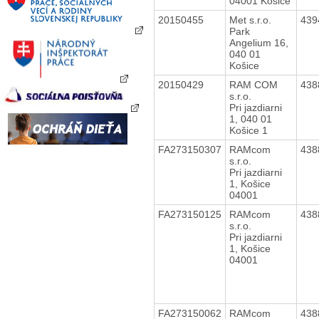
04001 Košice
20150455
Met s.r.o.
439
Park
Angelium 16,
040 01
Košice
20150429
RAM COM
438
s.r.o.
Pri jazdiarni
1, 040 01
Košice 1
FA273150307
RAMcom
438
s.r.o.
Pri jazdiarni
1, Košice
04001
FA273150125
RAMcom
438
s.r.o.
Pri jazdiarni
1, Košice
04001
FA273150062
RAMcom
438