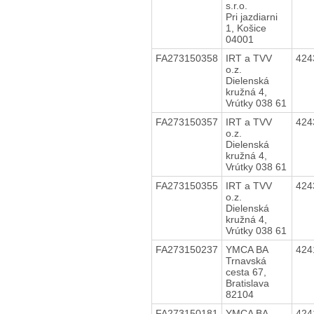
s.r.o.
Pri jazdiarni
1, Košice
04001
FA273150358
IRT a TVV
424
o.z.
Dielenská
kružná 4,
Vrútky 038 61
FA273150357
IRT a TVV
424
o.z.
Dielenská
kružná 4,
Vrútky 038 61
FA273150355
IRT a TVV
424
o.z.
Dielenská
kružná 4,
Vrútky 038 61
FA273150237
YMCA BA
424
Trnavská
cesta 67,
Bratislava
82104
FA273150181
YMCA BA
424