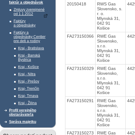
faktúr a objednávok
20150418
RWS Gas
442
Slovensko, s.
Zmluvy zverejnené
r. o.
od 1.1.2012
Mlynská 31,
Faktúry
042 91
a objednávky
Košice
Faktúry a
FA273150366
RWE Gas
442
objednávky Centier
Slovensko,
pre deti a rodiny
s.r.o.
Kraj - Bratislava
Mlynská 31,
042 91
Kraj - Banská
Bystrica
Košice
Kraj - Košice
FA273150329
RWE Gas
442
Slovensko,
Kraj - Nitra
s.r.o.
Kraj - Prešov
Mlynská 31,
042 91
Kraj- Trenčín
Košice
Kraj- Trnava
FA273150291
RWE Gas
442
Kraj - Žilina
Slovensko,
s.r.o.
Profil verejného
obstarávateľa
Mlynská 31,
042 91
Správa majetku
Košice
FA273150273
RWE Gas
442