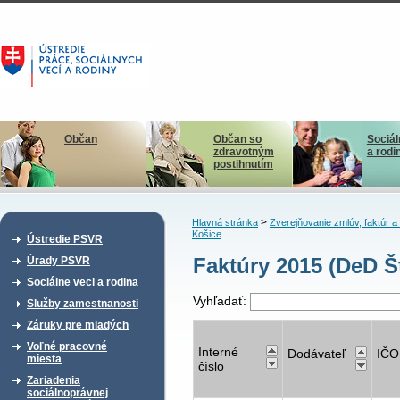
Občan
Občan so
Sociál
zdravotným
a rodi
postihnutím
>
Hlavná stránka
Zverejňovanie zmlúv, faktúr 
Košice
Ústredie PSVR
Faktúry 2015 (DeD Š
Úrady PSVR
Sociálne veci a rodina
Vyhľadať:
Služby zamestnanosti
Záruky pre mladých
Voľné pracovné
Interné
Dodávateľ
IČO
miesta
číslo
Zariadenia
sociálnoprávnej