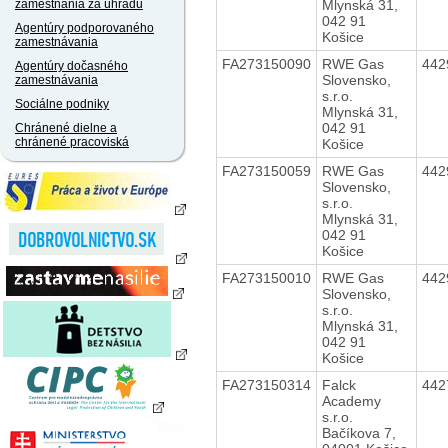
Mlynská 31,
zamestnania za úhradu
042 91
Agentúry podporovaného
Košice
zamestnávania
FA273150090
RWE Gas
442
Agentúry dočasného
Slovensko,
zamestnávania
s.r.o.
Sociálne podniky
Mlynská 31,
042 91
Chránené dielne a
chránené pracoviská
Košice
FA273150059
RWE Gas
442
Slovensko,
s.r.o.
Mlynská 31,
042 91
Košice
FA273150010
RWE Gas
442
Slovensko,
s.r.o.
Mlynská 31,
042 91
Košice
FA273150314
Falck
442
Academy
s.r.o.
Bačíkova 7,