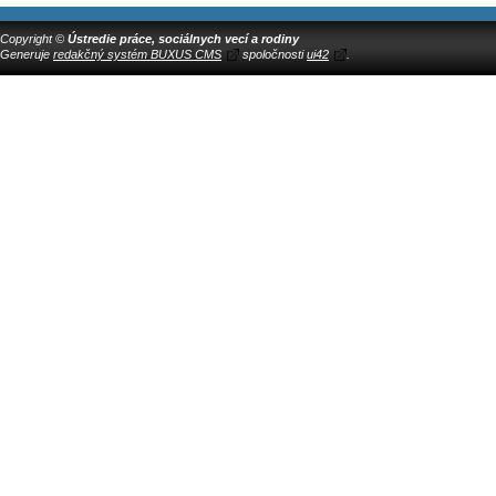
Copyright ©
Ústredie práce, sociálnych vecí a rodiny
Generuje
redakčný systém BUXUS CMS
spoločnosti
ui42
.