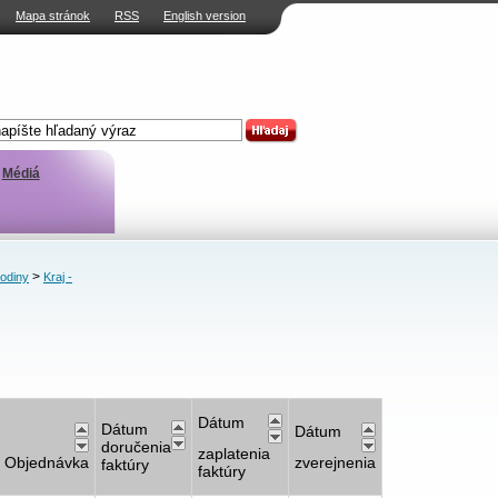
Mapa stránok
RSS
English version
Médiá
>
rodiny
Kraj -
Dátum
Dátum
Dátum
doručenia
zaplatenia
Objednávka
zverejnenia
faktúry
faktúry