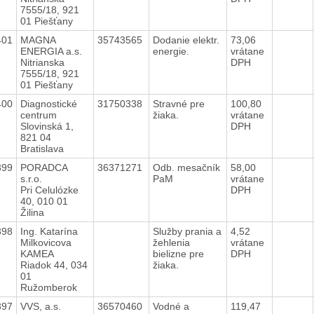
7555/18, 921
01 Piešťany
401
MAGNA
35743565
Dodanie elektr.
73,06
ENERGIA a.s.
energie.
vrátane
Nitrianska
DPH
7555/18, 921
01 Piešťany
400
Diagnostické
31750338
Stravné pre
100,80
centrum
žiaka.
vrátane
Slovinská 1,
DPH
821 04
Bratislava
399
PORADCA
36371271
Odb. mesačník
58,00
s.r.o.
PaM
vrátane
Pri Celulózke
DPH
40, 010 01
Žilina
398
Ing. Katarína
Služby prania a
4,52
Milkovicova
žehlenia
vrátane
KAMEA
bielizne pre
DPH
Riadok 44, 034
žiaka.
01
Ružomberok
397
VVS, a.s.
36570460
Vodné a
119,47