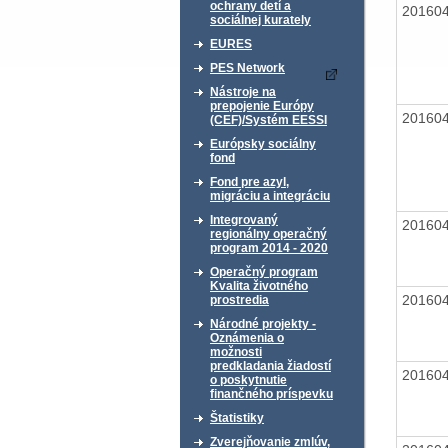
ochrany detí a
20160
sociálnej kurately
EURES
PES Network
Nástroje na
prepojenie Európy
20160
(CEF)/Systém EESSI
Európsky sociálny
fond
Fond pre azyl,
migráciu a integráciu
Integrovaný
20160
regionálny operačný
program 2014 - 2020
Operačný program
Kvalita životného
20160
prostredia
Národné projekty -
Oznámenia o
možnosti
predkladania žiadostí
20160
o poskytnutie
finančného príspevku
Štatistiky
Zverejňovanie zmlúv,