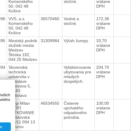
Komenského
stočné.
vrátane
50, 042 48
DPH
Košice
396
VVS, a.s.
36570460
Vodné a
172,38
Komenského
stočné.
vrátane
50, 042 48
DPH
Košice
395
Mestský podnik
31309984
Výťah žumpy.
33,70
služieb mesta
vrátane
Medzev
DPH
Štóska 182,
044 25 Medzev
394
Slovenská
Vyfaktúrovanie
204,70
technická
ubytovania pre
vrátane
univerzita v
mladých
DPH
Bratislave
dospelých.
Vazovova 5,
81243
 našich
Bratislava
velého
393
Ečegi Milan
46534555
Čistenie
100,00
PROFI
upchatého
vrátane
KRTKOVANIE
odpadového
DPH
Davidovská
potrubia.
301/11 094 13
Sačurov
te