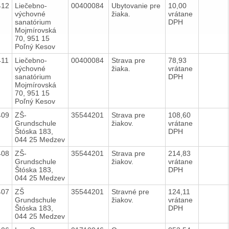
412
Liečebno-
00400084
Ubytovanie pre
10,00
výchovné
žiaka.
vrátane
sanatórium
DPH
Mojmírovská
70, 951 15
Poľný Kesov
411
Liečebno-
00400084
Strava pre
78,93
výchovné
žiaka.
vrátane
sanatórium
DPH
Mojmírovská
70, 951 15
Poľný Kesov
409
ZŠ-
35544201
Strava pre
108,60
Grundschule
žiakov.
vrátane
Štóska 183,
DPH
044 25 Medzev
408
ZŠ-
35544201
Strava pre
214,83
Grundschule
žiakov.
vrátane
Štóska 183,
DPH
044 25 Medzev
407
ZŠ
35544201
Stravné pre
124,11
Grundschule
žiakov.
vrátane
Štóska 183,
DPH
044 25 Medzev