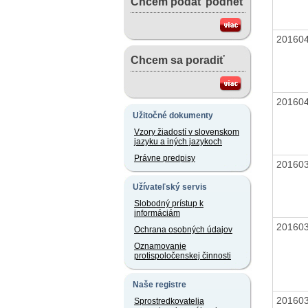
Chcem podať podnet
20160
Chcem sa poradiť
20160
Užitočné dokumenty
Vzory žiadostí v slovenskom
jazyku a iných jazykoch
Právne predpisy
20160
Užívateľský servis
Slobodný prístup k
informáciám
20160
Ochrana osobných údajov
Oznamovanie
protispoločenskej činnosti
Naše registre
20160
Sprostredkovatelia