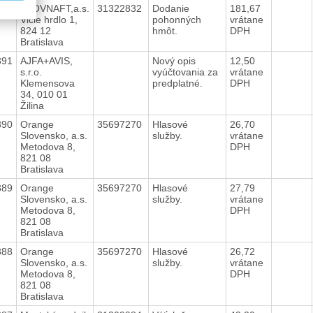
392
SLOVNAFT,a.s.
31322832
Dodanie
181,67
Vlčie hrdlo 1,
pohonných
vrátane
824 12
hmôt.
DPH
Bratislava
391
AJFA+AVIS,
Nový opis
12,50
s.r.o.
vyúčtovania za
vrátane
Klemensova
predplatné.
DPH
34, 010 01
Žilina
390
Orange
35697270
Hlasové
26,70
Slovensko, a.s.
služby.
vrátane
Metodova 8,
DPH
821 08
Bratislava
389
Orange
35697270
Hlasové
27,79
Slovensko, a.s.
služby.
vrátane
Metodova 8,
DPH
821 08
Bratislava
388
Orange
35697270
Hlasové
26,72
Slovensko, a.s.
služby.
vrátane
Metodova 8,
DPH
821 08
Bratislava