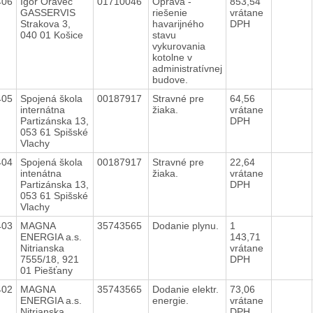
406
Igor Oravec
01710046
Oprava -
853,54
GASSERVIS
riešenie
vrátane
Strakova 3,
havarijného
DPH
040 01 Košice
stavu
vykurovania
kotolne v
administratívnej
budove.
405
Spojená škola
00187917
Stravné pre
64,56
internátna
žiaka.
vrátane
Partizánska 13,
DPH
053 61 Spišské
Vlachy
404
Spojená škola
00187917
Stravné pre
22,64
intenátna
žiaka.
vrátane
Partizánska 13,
DPH
053 61 Spišské
Vlachy
403
MAGNA
35743565
Dodanie plynu.
1
ENERGIA a.s.
143,71
Nitrianska
vrátane
7555/18, 921
DPH
01 Piešťany
402
MAGNA
35743565
Dodanie elektr.
73,06
ENERGIA a.s.
energie.
vrátane
Nitrianska
DPH