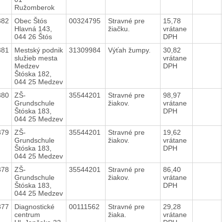
Ružomberok
382
Obec Štós
00324795
Stravné pre
15,78
Hlavná 143,
žiačku.
vrátane
044 26 Štós
DPH
381
Mestský podnik
31309984
Výťah žumpy.
30,82
služieb mesta
vrátane
Medzev
DPH
Štóska 182,
044 25 Medzev
380
ZŠ-
35544201
Stravné pre
98,97
Grundschule
žiakov.
vrátane
Štóska 183,
DPH
044 25 Medzev
379
ZŠ-
35544201
Stravné pre
19,62
Grundschule
žiakov.
vrátane
Štóska 183,
DPH
044 25 Medzev
378
ZŠ-
35544201
Stravné pre
86,40
Grundschule
žiakov.
vrátane
Štóska 183,
DPH
044 25 Medzev
377
Diagnostické
00111562
Stravné pre
29,28
centrum
žiaka.
vrátane