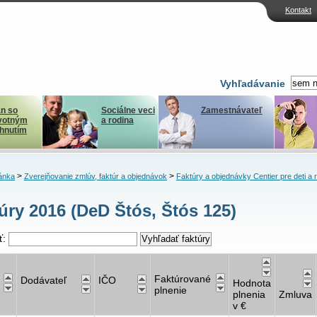
Kontakt
Vyhľadávanie
n so
Sociálne veci
Zamestnávateľ
votným
a rodina
ihnutím
>
>
ánka
Zverejňovanie zmlúv, faktúr a objednávok
Faktúry a objednávky Centier pre deti a 
úry 2016 (DeD Štós, Štós 125)
ť:
Faktúrované
Dodávateľ
IČO
Hodnota
plnenie
plnenia
Zmluva
v €