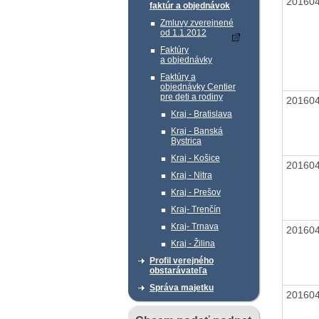
20160
faktúr a objednávok
Zmluvy zverejnené
od 1.1.2012
Faktúry
a objednávky
Faktúry a
objednávky Centier
pre deti a rodiny
20160
Kraj - Bratislava
Kraj - Banská
Bystrica
Kraj - Košice
20160
Kraj - Nitra
Kraj - Prešov
Kraj- Trenčín
Kraj- Trnava
20160
Kraj - Žilina
Profil verejného
obstarávateľa
Správa majetku
20160