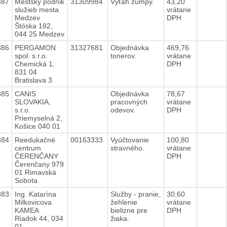
387
Mestský podnik
31309984
Výťah žumpy.
43,20
služieb mesta
vrátane
Medzev
DPH
Štóska 182,
044 25 Medzev
386
PERGAMON
31327681
Objednávka
469,76
spol. s r.o.
tonerov.
vrátane
Chemická 1,
DPH
831 04
Bratislava 3
385
CANIS
Objednávka
78,67
SLOVAKIA,
pracovných
vrátane
s.r.o.
odevov.
DPH
Priemyselná 2,
Košice 040 01
384
Reedukačné
00163333
Vyúčtovanie
100,80
centrum
stravného.
vrátane
ČERENČANY
DPH
Čerenčany 979
01 Rimavská
Sobota
383
Ing. Katarína
Služby - pranie,
30,60
Milkovicova
žehlenie
vrátane
KAMEA
bielizne pre
DPH
Riadok 44, 034
žiaka.
01