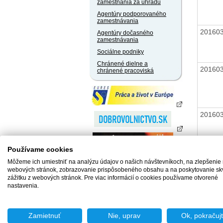
zamestnania za úhradu
Agentúry podporovaného
zamestnávania
20160
Agentúry dočasného
zamestnávania
Sociálne podniky
Chránené dielne a
20160
chránené pracoviská
20160
Používame cookies
Môžeme ich umiestniť na analýzu údajov o našich návštevníkoch, na zlepšenie
webových stránok, zobrazovanie prispôsobeného obsahu a na poskytovanie sk
20160
zážitku z webových stránok. Pre viac informácií o cookies používame otvorené
nastavenia.
Zamietnuť
Nie, uprav
Ok, pokračuj