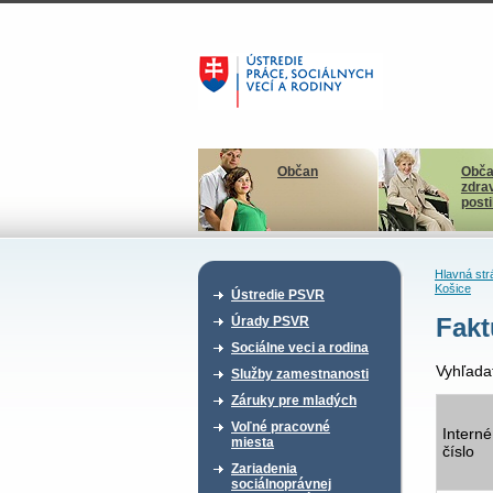
Občan
Obča
zdra
post
Hlavná str
Košice
Ústredie PSVR
Fakt
Úrady PSVR
Sociálne veci a rodina
Vyhľada
Služby zamestnanosti
Záruky pre mladých
Voľné pracovné
Interné
miesta
číslo
Zariadenia
sociálnoprávnej