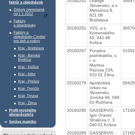
20160281
Orange
3569
faktúr a objednávok
Slovensko, a.s.
Zmluvy zverejnené
Metodova 8,
od 1.1.2012
821 08
Bratislava
Faktúry
a objednávky
20160291
VVS, a.s.
3657
Komenského
Faktúry a
objednávky Centier
50, 042 48
pre deti a rodiny
Košice
Kraj - Bratislava
20160287
Poradca
3159
podnikateľa, s.
Kraj - Banská
Bystrica
r. o.
Martina
Kraj - Košice
Rázusa 23A,
Kraj - Nitra
010 01 Žilina
Kraj - Prešov
20160279
Apoštolská
0042
cirkev na
Kraj- Trenčín
Slovensku
Kraj- Trnava
Jovická 66, 048
01 Rožňava
Kraj - Žilina
20160290
GASSERVIS -
1710
Profil verejného
obstarávateľa
Igor Oravec
Strakova č. 3,
Správa majetku
040 01 Košice
20160289
GASSERVIS -
1710