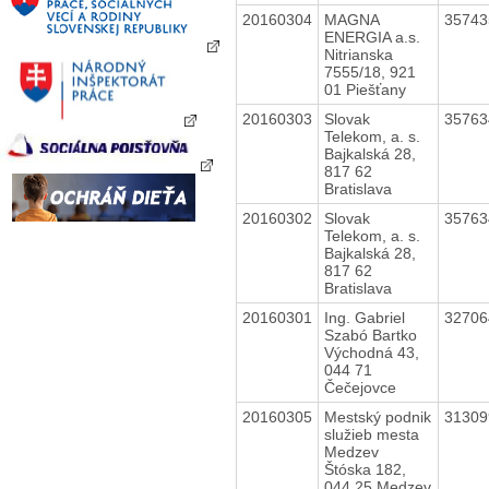
20160304
MAGNA
3574
ENERGIA a.s.
Nitrianska
7555/18, 921
01 Piešťany
20160303
Slovak
3576
Telekom, a. s.
Bajkalská 28,
817 62
Bratislava
20160302
Slovak
3576
Telekom, a. s.
Bajkalská 28,
817 62
Bratislava
20160301
Ing. Gabriel
3270
Szabó Bartko
Východná 43,
044 71
Čečejovce
20160305
Mestský podnik
3130
služieb mesta
Medzev
Štóska 182,
044 25 Medzev