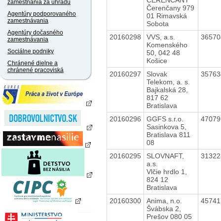
zamestnania za úhradu
Čerenčany 979
Agentúry podporovaného
01 Rimavská
zamestnávania
Sobota
Agentúry dočasného
20160298
VVS, a.s.
3657
zamestnávania
Komenského
Sociálne podniky
50, 042 48
Košice
Chránené dielne a
chránené pracoviská
20160297
Slovak
3576
Telekom, a. s.
Bajkalská 28,
817 62
Bratislava
20160296
GGFS s.r.o.
4707
Sasinkova 5,
Bratislava 811
08
20160295
SLOVNAFT,
3132
a.s.
Vlčie hrdlo 1,
824 12
Bratislava
20160300
Anima, n.o.
4574
Švábska 2,
Prešov 080 05