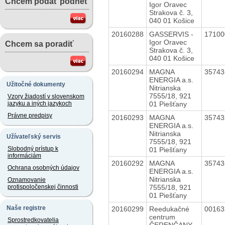
Chcem podať podnet
Igor Oravec
Strakova č. 3,
040 01 Košice
20160288
GASSERVIS -
1710
Igor Oravec
Chcem sa poradiť
Strakova č. 3,
040 01 Košice
20160294
MAGNA
3574
ENERGIA a.s.
Užitočné dokumenty
Nitrianska
7555/18, 921
Vzory žiadostí v slovenskom
01 Piešťany
jazyku a iných jazykoch
Právne predpisy
20160293
MAGNA
3574
ENERGIA a.s.
Nitrianska
Užívateľský servis
7555/18, 921
Slobodný prístup k
01 Piešťany
informáciám
20160292
MAGNA
3574
Ochrana osobných údajov
ENERGIA a.s.
Nitrianska
Oznamovanie
7555/18, 921
protispoločenskej činnosti
01 Piešťany
Naše registre
20160299
Reedukačné
0016
centrum
Sprostredkovatelia
ČERENČANY