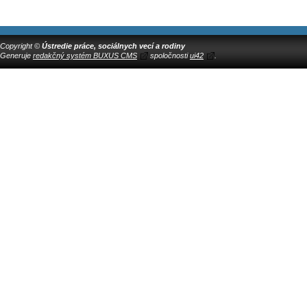
Copyright ©
Ústredie práce, sociálnych vecí a rodiny
Generuje
redakčný systém BUXUS CMS
spoločnosti
ui42
.