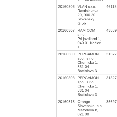
20160306
VLAN s.r.o.
4611
Rastislavova
20, 900 26
Slovenský
Grob
20160307
RAM COM
4388
s.r.o.
Pri jazdiarni 1,
040 01 Košice
1
20160309
PERGAMON
3132
spol. s r.o.
Chemická 1,
831 04
Bratislava 3
20160308
PERGAMON
3132
spol. s r.o.
Chemická 1,
831 04
Bratislava 3
20160313
Orange
3569
Slovensko, a.s.
Metodova 8,
821 08