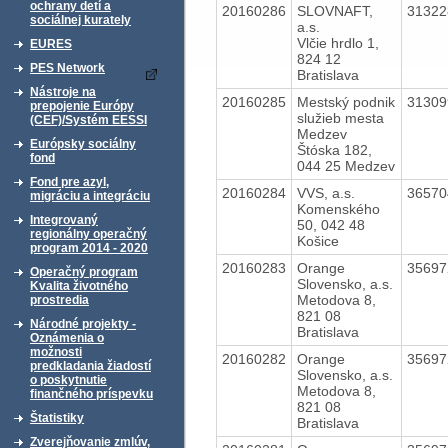
ochrany detí a
20160286
SLOVNAFT,
3132
sociálnej kurately
a.s.
Vlčie hrdlo 1,
EURES
824 12
PES Network
Bratislava
Nástroje na
20160285
Mestský podnik
3130
prepojenie Európy
služieb mesta
(CEF)/Systém EESSI
Medzev
Európsky sociálny
Štóska 182,
fond
044 25 Medzev
Fond pre azyl,
20160284
VVS, a.s.
3657
migráciu a integráciu
Komenského
Integrovaný
50, 042 48
regionálny operačný
Košice
program 2014 - 2020
20160283
Orange
3569
Operačný program
Slovensko, a.s.
Kvalita životného
Metodova 8,
prostredia
821 08
Národné projekty -
Bratislava
Oznámenia o
možnosti
20160282
Orange
3569
predkladania žiadostí
Slovensko, a.s.
o poskytnutie
Metodova 8,
finančného príspevku
821 08
Štatistiky
Bratislava
Zverejňovanie zmlúv,