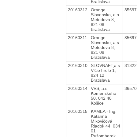
Bratislava
20160312
Orange
3569
Slovensko, a.s.
Metodova 8,
821 08
Bratislava
20160311
Orange
3569
Slovensko, a.s.
Metodova 8,
821 08
Bratislava
20160310
SLOVNAFT,a.s.
3132
Vlčie hrdlo 1,
824 12
Bratislava
20160314
VVS, a.s.
3657
Komenského
50, 042 48
Košice
20160315
KAMEA - Ing.
Katarina
Mikovičová
Riadok 44, 034
01
Ružomberok