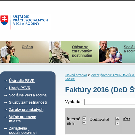
Občan
Občan so
Sociál
zdravotným
a rodi
postihnutím
>
Hlavná stránka
Zverejňovanie zmlúv, faktúr 
Košice
Ústredie PSVR
Faktúry 2016 (DeD Š
Úrady PSVR
Sociálne veci a rodina
Vyhľadať:
Služby zamestnanosti
Záruky pre mladých
Voľné pracovné
Interné
Dodávateľ
IČO
miesta
číslo
Zariadenia
sociálnoprávnej