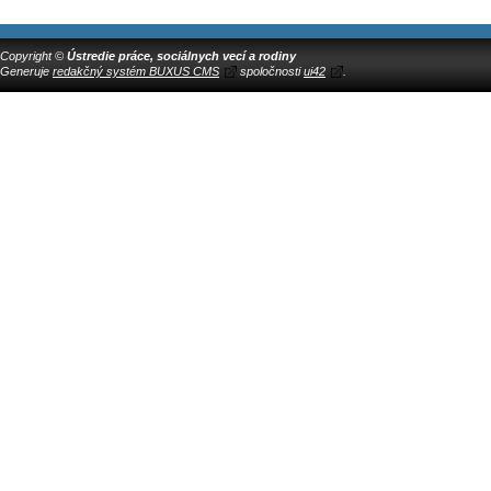
Copyright ©
Ústredie práce, sociálnych vecí a rodiny
Generuje
redakčný systém BUXUS CMS
spoločnosti
ui42
.