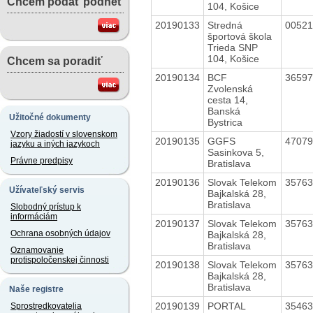
Chcem podať podnet
104, Košice
20190133
Stredná
0052
športová škola
Trieda SNP
104, Košice
Chcem sa poradiť
20190134
BCF
3659
Zvolenská
cesta 14,
Banská
Užitočné dokumenty
Bystrica
Vzory žiadostí v slovenskom
20190135
GGFS
4707
jazyku a iných jazykoch
Sasinkova 5,
Právne predpisy
Bratislava
20190136
Slovak Telekom
3576
Užívateľský servis
Bajkalská 28,
Bratislava
Slobodný prístup k
informáciám
20190137
Slovak Telekom
3576
Ochrana osobných údajov
Bajkalská 28,
Bratislava
Oznamovanie
protispoločenskej činnosti
20190138
Slovak Telekom
3576
Bajkalská 28,
Bratislava
Naše registre
20190139
PORTAL
3546
Sprostredkovatelia