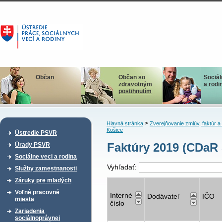
Občan
Občan so
Sociál
zdravotným
a rodi
postihnutím
>
Hlavná stránka
Zverejňovanie zmlúv, faktúr 
Košice
Ústredie PSVR
Faktúry 2019 (CDaR 
Úrady PSVR
Sociálne veci a rodina
Vyhľadať:
Služby zamestnanosti
Záruky pre mladých
Voľné pracovné
Interné
Dodávateľ
IČO
miesta
číslo
Zariadenia
sociálnoprávnej