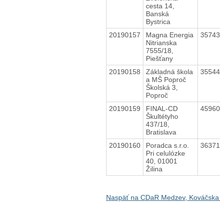
cesta 14,
Banská
Bystrica
20190157
Magna Energia
3574
Nitrianska
7555/18,
Piešťany
20190158
Základná škola
3554
a MŠ Poproč
Školská 3,
Poproč
20190159
FINAL-CD
4596
Škultétyho
437/18,
Bratislava
20190160
Poradca s.r.o.
3637
Pri celulózke
40, 01001
Žilina
Naspäť na CDaR Medzev, Kováčska