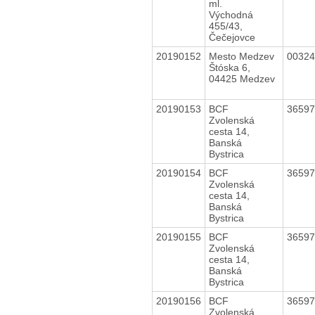
ml.
Východná
455/43,
Čečejovce
20190152
Mesto Medzev
0032
Štóska 6,
04425 Medzev
20190153
BCF
3659
Zvolenská
cesta 14,
Banská
Bystrica
20190154
BCF
3659
Zvolenská
cesta 14,
Banská
Bystrica
20190155
BCF
3659
Zvolenská
cesta 14,
Banská
Bystrica
20190156
BCF
3659
Zvolenská