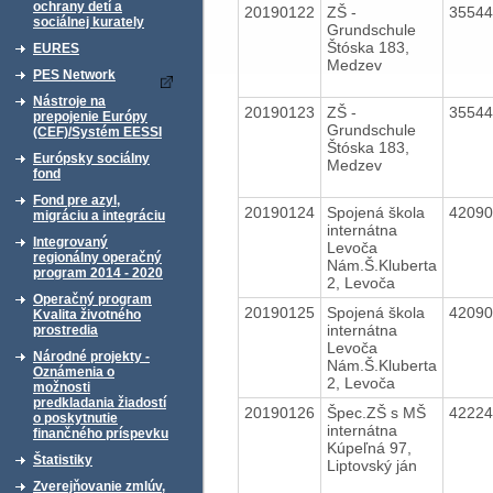
ochrany detí a
20190122
ZŠ -
3554
sociálnej kurately
Grundschule
Štóska 183,
EURES
Medzev
PES Network
Nástroje na
20190123
ZŠ -
3554
prepojenie Európy
Grundschule
(CEF)/Systém EESSI
Štóska 183,
Európsky sociálny
Medzev
fond
Fond pre azyl,
20190124
Spojená škola
4209
migráciu a integráciu
internátna
Integrovaný
Levoča
regionálny operačný
Nám.Š.Kluberta
program 2014 - 2020
2, Levoča
Operačný program
20190125
Spojená škola
4209
Kvalita životného
internátna
prostredia
Levoča
Národné projekty -
Nám.Š.Kluberta
Oznámenia o
2, Levoča
možnosti
predkladania žiadostí
20190126
Špec.ZŠ s MŠ
4222
o poskytnutie
internátna
finančného príspevku
Kúpeľná 97,
Štatistiky
Liptovský ján
Zverejňovanie zmlúv,