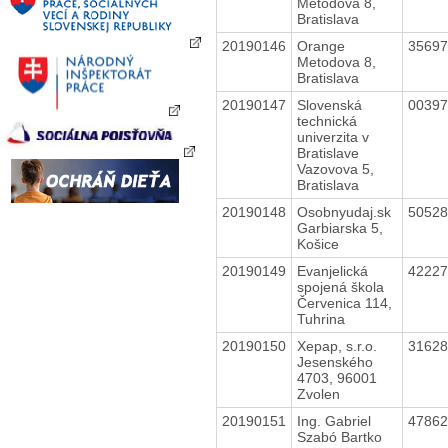
Metodova 8,
Bratislava
20190146
Orange
3569
Metodova 8,
Bratislava
20190147
Slovenská
0039
technická
univerzita v
Bratislave
Vazovova 5,
Bratislava
20190148
Osobnyudaj.sk
5052
Garbiarska 5,
Košice
20190149
Evanjelická
4222
spojená škola
Červenica 114,
Tuhrina
20190150
Xepap, s.r.o.
3162
Jesenského
4703, 96001
Zvolen
20190151
Ing. Gabriel
4786
Szabó Bartko