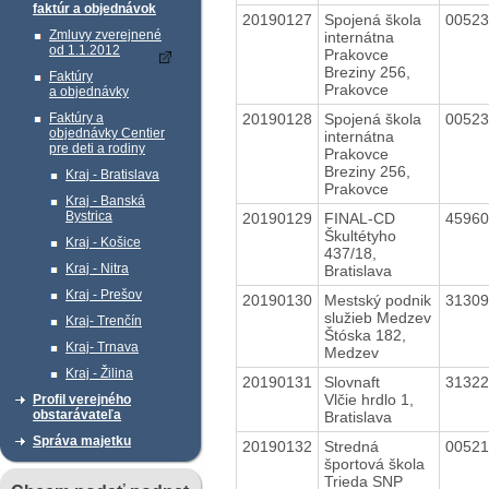
faktúr a objednávok
20190127
Spojená škola
0052
Zmluvy zverejnené
internátna
od 1.1.2012
Prakovce
Breziny 256,
Faktúry
Prakovce
a objednávky
20190128
Spojená škola
0052
Faktúry a
objednávky Centier
internátna
pre deti a rodiny
Prakovce
Breziny 256,
Kraj - Bratislava
Prakovce
Kraj - Banská
Bystrica
20190129
FINAL-CD
4596
Škultétyho
Kraj - Košice
437/18,
Kraj - Nitra
Bratislava
Kraj - Prešov
20190130
Mestský podnik
3130
služieb Medzev
Kraj- Trenčín
Štóska 182,
Kraj- Trnava
Medzev
Kraj - Žilina
20190131
Slovnaft
3132
Vlčie hrdlo 1,
Profil verejného
obstarávateľa
Bratislava
Správa majetku
20190132
Stredná
0052
športová škola
Trieda SNP