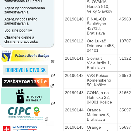
zamestnania za úhradu
SLOVAKIA
Horská 810,
Agentúry podporovaného
Veľký Slavkov
zamestnávania
20190140
FINAL-CD
4596
Agentúry dočasného
Škultétyho
zamestnávania
437/18,
Sociálne podniky
Bratislava
Chránené dielne a
20190112
Oto Lukáč
1070
chránené pracoviská
Drienovec 458,
04401
20190141
Slovnaft
3132
Vlčie hrdlo 1,
Bratislava
20190142
VVS Košice
3657
Komenského
50, Košice
20190143
CONA, s.r.o.
3166
Hutnicka 22,
04001 Košice
20190144
Orange
3569
Metodova 8,
Bratislava
20190145
Orange
3569