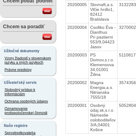
Chcem podať podnet
20200005
Slovnaft,a.s.
313228
Vlčie hrdlo1,
82412
Bratislava
Chcem sa poradiť
20200004
Csoltko Éva -
327000
Dianthus
Pri pastierni
553/9,04423
Jasov
Užitočné dokumenty
20200003
PS
511081
Vzory žiadostí v slovenskom
Domov,s.r.o.
jazyku a iných jazykoch
Klemensova
34,01001
Právne predpisy
Žilina
20200002
Magna
357435
Užívateľský servis
Energia,a.s.
Slobodný prístup k
Nitrianska
informáciám
7555/18
Ochrana osobných údajov
20200001
Osobný
505280
Oznamovanie
údaj.sk,s.r.o.
protispoločenskej činnosti
Námestie
osloboditeľov
3/A,04001
Naše registre
Košice
Sprostredkovatelia