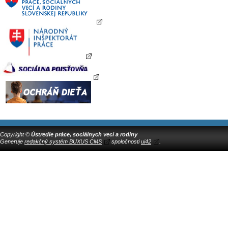
Copyright ©
Ústredie práce, sociálnych vecí a rodiny
Generuje
redakčný systém BUXUS CMS
spoločnosti
ui42
.