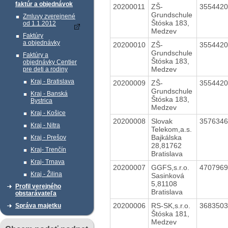
faktúr a objednávok
20200011
ZŠ-
355442
Grundschule
Zmluvy zverejnené
Štóska 183,
od 1.1.2012
Medzev
Faktúry
a objednávky
20200010
ZŠ-
355442
Grundschule
Faktúry a
Štóska 183,
objednávky Centier
Medzev
pre deti a rodiny
Kraj - Bratislava
20200009
ZŠ-
355442
Grundschule
Kraj - Banská
Štóska 183,
Bystrica
Medzev
Kraj - Košice
20200008
Slovak
357634
Kraj - Nitra
Telekom,a.s.
Bajkálska
Kraj - Prešov
28,81762
Kraj- Trenčín
Bratislava
Kraj- Trnava
20200007
GGFS,s.r.o.
470796
Kraj - Žilina
Sasinková
5,81108
Profil verejného
Bratislava
obstarávateľa
20200006
RS-SK,s.r.o.
368350
Správa majetku
Štóska 181,
Medzev