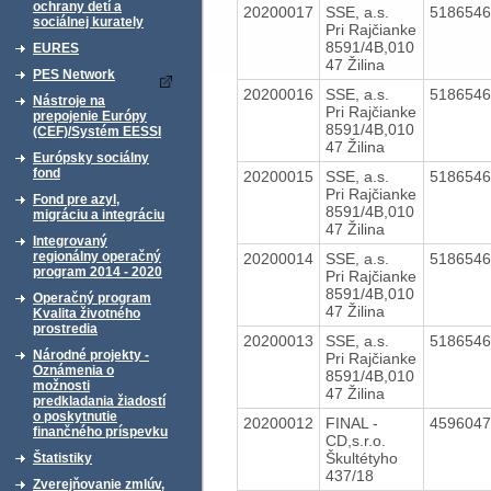
ochrany detí a
20200017
SSE, a.s.
518654
sociálnej kurately
Pri Rajčianke
8591/4B,010
EURES
47 Žilina
PES Network
20200016
SSE, a.s.
518654
Nástroje na
Pri Rajčianke
prepojenie Európy
8591/4B,010
(CEF)/Systém EESSI
47 Žilina
Európsky sociálny
fond
20200015
SSE, a.s.
518654
Pri Rajčianke
Fond pre azyl,
8591/4B,010
migráciu a integráciu
47 Žilina
Integrovaný
regionálny operačný
20200014
SSE, a.s.
518654
program 2014 - 2020
Pri Rajčianke
8591/4B,010
Operačný program
47 Žilina
Kvalita životného
prostredia
20200013
SSE, a.s.
518654
Národné projekty -
Pri Rajčianke
Oznámenia o
8591/4B,010
možnosti
47 Žilina
predkladania žiadostí
o poskytnutie
20200012
FINAL -
459604
finančného príspevku
CD,s.r.o.
Škultétyho
Štatistiky
437/18
Zverejňovanie zmlúv,