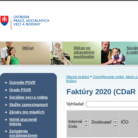
Občan
Občan so
Sociál
zdravotným
a rodi
postihnutím
>
Hlavná stránka
Zverejňovanie zmlúv, faktúr 
Košice
Ústredie PSVR
Faktúry 2020 (CDaR 
Úrady PSVR
Sociálne veci a rodina
Vyhľadať:
Služby zamestnanosti
Záruky pre mladých
Voľné pracovné
Interné
Dodávateľ
IČO
miesta
číslo
Zariadenia
sociálnoprávnej