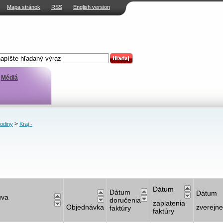
Mapa stránok
RSS
English version
Médiá
>
rodiny
Kraj -
Dátum
Dátum
Dátum
uva
doručenia
zaplatenia
Objednávka
zverejne
faktúry
faktúry