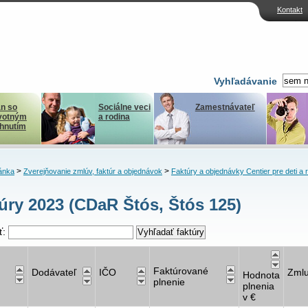
Kontakt
Vyhľadávanie
n so
Sociálne veci
Zamestnávateľ
votným
a rodina
ihnutím
>
>
ánka
Zverejňovanie zmlúv, faktúr a objednávok
Faktúry a objednávky Centier pre deti a 
úry 2023 (CDaR Štós, Štós 125)
ť:
Faktúrované
Dodávateľ
IČO
Zml
Hodnota
plnenie
plnenia
v €