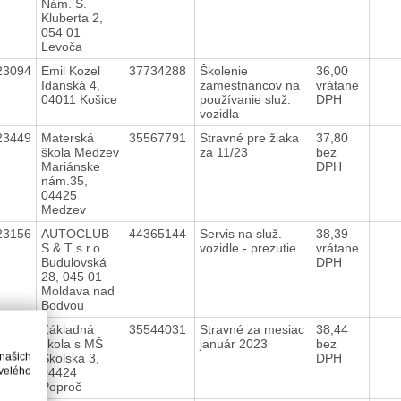
Nám. Š.
Kluberta 2,
054 01
Levoča
23094
Emil Kozel
37734288
Školenie
36,00
Idanská 4,
zamestnancov na
vrátane
04011 Košice
používanie služ.
DPH
vozidla
23449
Materská
35567791
Stravné pre žiaka
37,80
škola Medzev
za 11/23
bez
Mariánske
DPH
nám.35,
04425
Medzev
23156
AUTOCLUB
44365144
Servis na služ.
38,39
S & T s.r.o
vozidle - prezutie
vrátane
Budulovská
DPH
28, 045 01
Moldava nad
Bodvou
23024
Základná
35544031
Stravné za mesiac
38,44
škola s MŠ
január 2023
bez
 našich
Školska 3,
DPH
velého
04424
Poproč