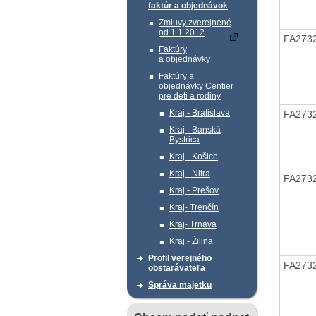
faktúr a objednávok
Zmluvy zverejnené
od 1.1.2012
FA273
Faktúry
a objednávky
Faktúry a
objednávky Centier
pre deti a rodiny
Kraj - Bratislava
FA273
Kraj - Banská
Bystrica
Kraj - Košice
Kraj - Nitra
FA273
Kraj - Prešov
Kraj- Trenčín
Kraj- Trnava
Kraj - Žilina
Profil verejného
FA273
obstarávateľa
Správa majetku