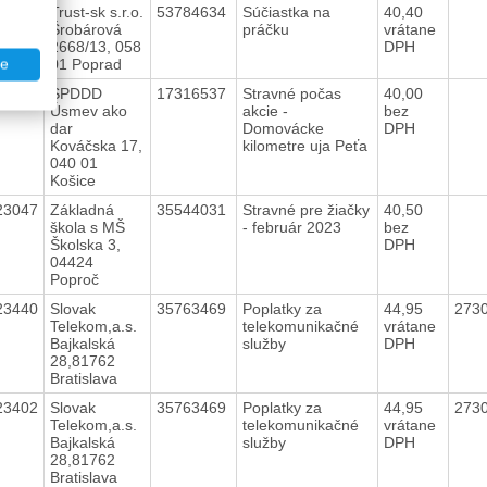
23228
Trust-sk s.r.o.
53784634
Súčiastka na
40,40
Šrobárová
práčku
vrátane
2668/13, 058
DPH
01 Poprad
te
23189
SPDDD
17316537
Stravné počas
40,00
Úsmev ako
akcie -
bez
dar
Domovácke
DPH
Kováčska 17,
kilometre uja Peťa
040 01
Košice
23047
Základná
35544031
Stravné pre žiačky
40,50
škola s MŠ
- február 2023
bez
Školska 3,
DPH
04424
Poproč
23440
Slovak
35763469
Poplatky za
44,95
273
Telekom,a.s.
telekomunikačné
vrátane
Bajkalská
služby
DPH
28,81762
Bratislava
23402
Slovak
35763469
Poplatky za
44,95
273
Telekom,a.s.
telekomunikačné
vrátane
Bajkalská
služby
DPH
28,81762
Bratislava