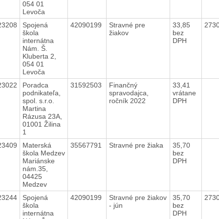
054 01
Levoča
23208
Spojená
42090199
Stravné pre
33,85
273
škola
žiakov
bez
internátna
DPH
Nám. Š.
Kluberta 2,
054 01
Levoča
23022
Poradca
31592503
Finančný
33,41
podnikateľa,
spravodajca,
vrátane
spol. s.r.o.
ročník 2022
DPH
Martina
Rázusa 23A,
01001 Žilina
1
23409
Materská
35567791
Stravné pre žiaka
35,70
škola Medzev
bez
Mariánske
DPH
nám.35,
04425
Medzev
23244
Spojená
42090199
Stravné pre žiakov
35,70
273
škola
- jún
bez
internátna
DPH