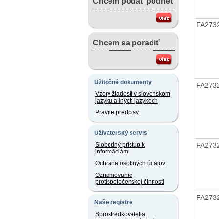
Chcem podať podnet
FA273
Chcem sa poradiť
Užitočné dokumenty
FA273
Vzory žiadostí v slovenskom
jazyku a iných jazykoch
Právne predpisy
Užívateľský servis
FA273
Slobodný prístup k
informáciám
Ochrana osobných údajov
Oznamovanie
protispoločenskej činnosti
FA273
Naše registre
Sprostredkovatelia