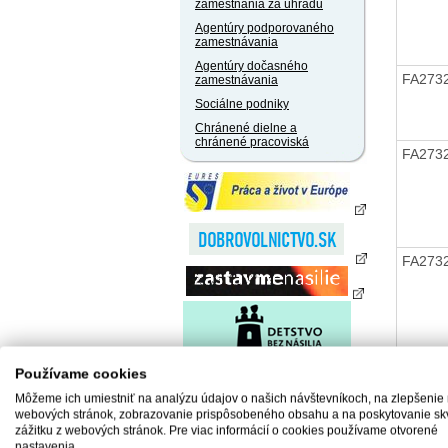
zamestnania za úhradu
Agentúry podporovaného
zamestnávania
Agentúry dočasného
FA273
zamestnávania
Sociálne podniky
Chránené dielne a
chránené pracoviská
FA273
FA273
FA273
Používame cookies
Môžeme ich umiestniť na analýzu údajov o našich návštevníkoch, na zlepšenie
webových stránok, zobrazovanie prispôsobeného obsahu a na poskytovanie sk
zážitku z webových stránok. Pre viac informácií o cookies používame otvorené
nastavenia.