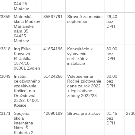
044 25
Medzev
23359
Materská
35567791
Stravné za mesiac
29,40
škola Medzev
september
bez
Mariánske
DPH
nám.35,
04425
Medzev
23318
Ing.Erika
41654196
Konzultácie k
30,00
Kusyová
vybaveniu
bez
R. Jašíka
certifikátov,
DPH
1874/10,
inštalácie
96001 Zvolen
23049
Inštitút
51424266
Videoseminár:
30,00
celoživotného
Ročné zúčtovanie
bez
vzdelávania
dane za rok 2022
DPH
Košice, n.o.
+ legislatívne
Družstevná
zmeny 2022/23
232/2, 04001
Košice
23171
Spojená
42090199
Strava pre žiakov
31,45
273
škola
bez
internátna
DPH
Nám. Š.
Kluberta 2,