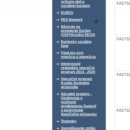
ochrany detí a
FA273
sociálnej kurately
EURES
PES Network
Nástroje na
prepojenie Európy
(CEF)/Systém EESSI
FA273
Európsky sociálny
fond
Fond pre azyl,
migráciu a integráciu
Integrovaný
regionálny operačný
program 2014 - 2020
FA273
Operačný program
Kvalita životného
prostredia
Národné projekty -
Oznámenia o
možnosti
predkladania žiadostí
FA273
o poskytnutie
finančného príspevku
Štatistiky
Zverejňovanie zmlúv,