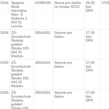
23144
Spojená
42090199
Strava pre žiačku
26,30
273
škola
za mesiac 02/23
bez
internátna
DPH
Nám. Š.
Kluberta 2,
054 01
Levoča
23204
ZŠ-
35544201
Stravné pre
27,30
Grundschule
žiakov
bez
Školská
DPH
jedáleň
Štóska 183,
044 25
Medzev
23203
ZŠ-
35544201
Stravné pre
27,60
Grundschule
žiakov
bez
Školská
DPH
jedáleň
Štóska 183,
044 25
Medzev
23185
ZŠ-
35544201
Stravné pre
27,50
Grundschule
žiakov
bez
Školská
DPH
jedáleň
Štóska 183,