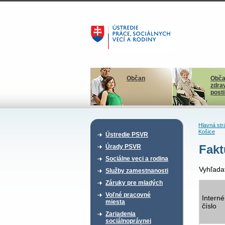
Občan
Obča
zdra
post
Hlavná str
Košice
Ústredie PSVR
Fakt
Úrady PSVR
Sociálne veci a rodina
Vyhľada
Služby zamestnanosti
Záruky pre mladých
Voľné pracovné
Interné
miesta
číslo
Zariadenia
sociálnoprávnej