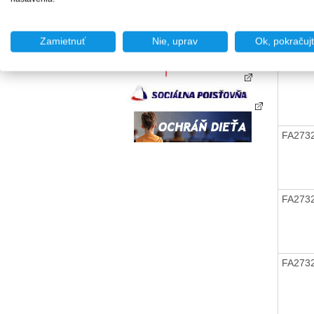
FA273
Zamietnuť
Nie, uprav
Ok, pokračuj
FA273
FA273
FA273
FA273