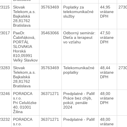
23115
Slovak
35763469
Poplatky za
44,95
273
Telekom,a.s.
telekomunikačné
vrátane
Bajkalská
služby
DPH
28,81762
Bratislava
23017
PaeDr.
35463066
Odborný seminár:
47,50
Čabiňáková,
Dieťa a terapeut
vrátane
PORTÁL
vo vzťahu
DPH
SLOVAKIA
Horská
810,05991
Veľký Slavkov
23283
Slovak
35763469
Telekomunikačné
48,44
273
Telekom,a.s.
poplatky
vrátane
Bajkalská
DPH
28,81762
Bratislava
23246
PORADCA
36371271
Predplatné - PaM
48,00
s.r.o.
Práce bez chýb,
vrátane
Pri Celulózke
pokút, penále
DPH
40, 01001
2024
Žilina
23232
PORADCA
36371271
Predplatné - PaM
48,00
s.r.o.
vrátane