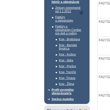
faktúr a objednávok
FA273
Zmluvy zverejnené
od 1.1.2012
Faktúry
a objednávky
FA273
Faktúry a
objednávky Centier
pre deti a rodiny
Kraj - Bratislava
FA273
Kraj - Banská
Bystrica
Kraj - Košice
FA273
Kraj - Nitra
Kraj - Prešov
Kraj- Trenčín
FA273
Kraj- Trnava
Kraj - Žilina
Profil verejného
obstarávateľa
FA273
Správa majetku