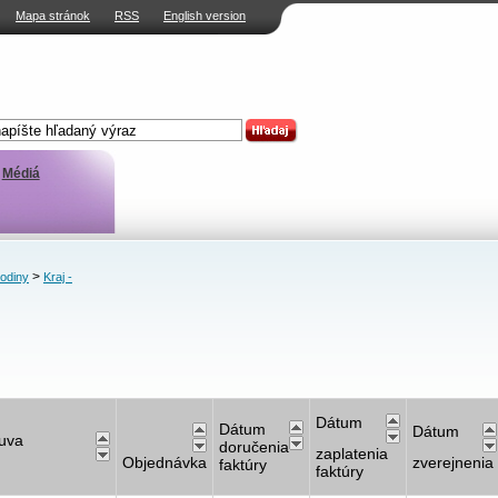
Mapa stránok
RSS
English version
Médiá
>
rodiny
Kraj -
Dátum
Dátum
Dátum
uva
doručenia
zaplatenia
Objednávka
zverejnenia
faktúry
faktúry