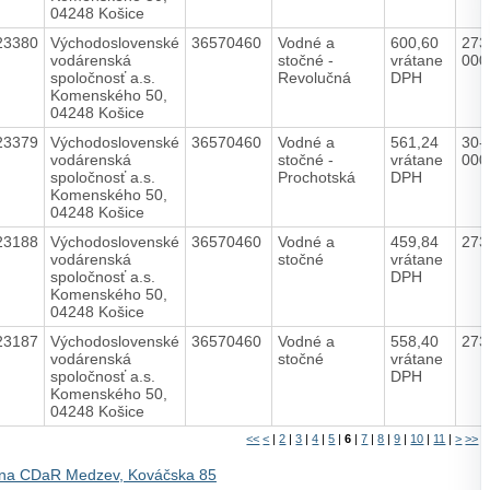
04248 Košice
23380
Východoslovenské
36570460
Vodné a
600,60
273
vodárenská
stočné -
vrátane
000
spoločnosť a.s.
Revolučná
DPH
Komenského 50,
04248 Košice
23379
Východoslovenské
36570460
Vodné a
561,24
30-
vodárenská
stočné -
vrátane
000
spoločnosť a.s.
Prochotská
DPH
Komenského 50,
04248 Košice
23188
Východoslovenské
36570460
Vodné a
459,84
273
vodárenská
stočné
vrátane
spoločnosť a.s.
DPH
Komenského 50,
04248 Košice
23187
Východoslovenské
36570460
Vodné a
558,40
273
vodárenská
stočné
vrátane
spoločnosť a.s.
DPH
Komenského 50,
04248 Košice
<<
<
|
2
|
3
|
4
|
5
|
6
|
7
|
8
|
9
|
10
|
11
|
>
>>
na CDaR Medzev, Kováčska 85