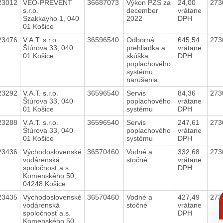
23012
VEO-PREVENT
36687073
Výkon PZS za
24,00
273
s.r.o.
december
vrátane
Szakkayho 1, 040
2022
DPH
01 Košice
23476
V.A.T. s.r.o.
36596540
Odborná
645,54
273
Štúrova 33, 040
prehliadka a
vrátane
01 Košice
skúška
DPH
poplachového
systému
narušenia
23292
V.A.T. s.r.o.
36596540
Servis
84,36
273
Štúrova 33, 040
poplachového
vrátane
01 Košice
systému
DPH
23288
V.A.T. s.r.o.
36596540
Servis
247,61
273
Štúrova 33, 040
poplachového
vrátane
01 Košice
systému
DPH
23436
Východoslovenské
36570460
Vodné a
332,68
273
vodárenská
stočné
vrátane
spoločnosť a.s.
DPH
Komenského 50,
04248 Košice
C
23435
Východoslovenské
36570460
Vodné a
427,49
273
p
vodárenská
stočné
vrátane
spoločnosť a.s.
DPH
Komenského 50,