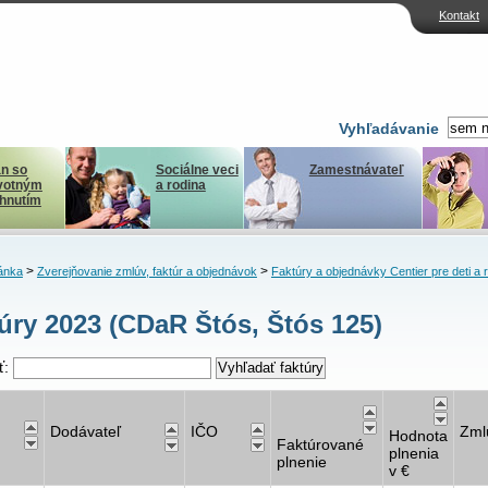
Kontakt
Vyhľadávanie
n so
Sociálne veci
Zamestnávateľ
votným
a rodina
ihnutím
>
>
ánka
Zverejňovanie zmlúv, faktúr a objednávok
Faktúry a objednávky Centier pre deti a 
úry 2023 (CDaR Štós, Štós 125)
ť:
Dodávateľ
IČO
Zml
Hodnota
Faktúrované
plnenia
plnenie
v €