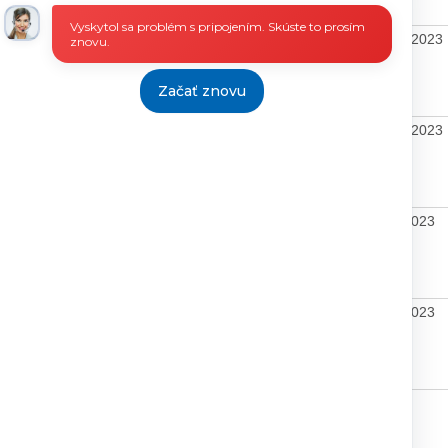
Vyskytol sa problém s pripojením. Skúste to prosím
001735, 30-
24.10.2023
26.10.2023
27.10.2023
znovu.
060803P02012
Začať znovu
24.10.2023
26.10.2023
27.10.2023
009615P02008
00186
22.05.2023
23.05.2023
23.5.2023
001736
22.05.2023
23.05.2023
23.5.2023