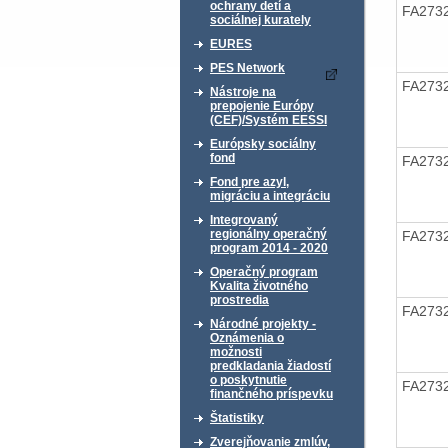
ochrany detí a
FA273
sociálnej kurately
EURES
PES Network
FA273
Nástroje na
prepojenie Európy
(CEF)/Systém EESSI
Európsky sociálny
fond
FA273
Fond pre azyl,
migráciu a integráciu
Integrovaný
regionálny operačný
FA273
program 2014 - 2020
Operačný program
Kvalita životného
prostredia
FA273
Národné projekty -
Oznámenia o
možnosti
predkladania žiadostí
o poskytnutie
FA273
finančného príspevku
Štatistiky
Zverejňovanie zmlúv,