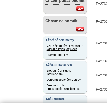
Chcem podať podnet
FA273
Chcem sa poradiť
FA273
Užitočné dokumenty
FA273
Vzory žiadostí v slovenskom
jazyku a iných jazykoch
Právne predpisy
FA273
Užívateľský servis
Slobodný prístup k
informáciám
FA273
Ochrana osobných údajov
Oznamovanie
protispoločenskej činnosti
FA273
Naše registre
Sprostredkovatelia