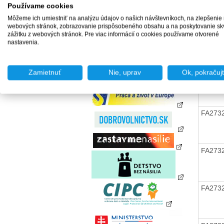
FA273
zamestnania za úhradu
Používame cookies
Agentúry podporovaného
Môžeme ich umiestniť na analýzu údajov o našich návštevníkoch, na zlepšenie
zamestnávania
webových stránok, zobrazovanie prispôsobeného obsahu a na poskytovanie sk
Agentúry dočasného
zážitku z webových stránok. Pre viac informácií o cookies používame otvorené
zamestnávania
nastavenia.
FA273
Sociálne podniky
Chránené dielne a
chránené pracoviská
Zamietnuť
Nie, uprav
Ok, pokračuj
FA273
FA273
FA273
FA273