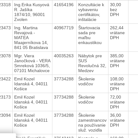
23318
Ing.Erika Kusyová
41654196
Konzultácie k
30,00
R. Jašíka
vybaveniu
bez
1874/10, 96001
certifikátov,
DPH
Zvolen
inštalácie
23473
Ing. Martina
40967719
Štartovacia
262,44
Revajová -
sada pre
vrátane
MATEA
maľbu
DPH
Maajerníkova 14,
enkaustikou
841 05 Bratislava
23078
Mgr. Viera
40035263
Nábytok pre
385,00
Janočková - VERA
SUS
vrátane
Smreková 1036/5,
Revolučná 32,
DPH
07101 Michalovce
Medzev
23422
Emil Kozel
37734288
Školenie
108,00
Idanská 4, 04011
vodičov
vrátane
Košice
DPH
23173
Emil Kozel
37734288
Školenie
72,00
Idanská 4, 04011
vodičov
vrátane
Košice
DPH
23094
Emil Kozel
37734288
Školenie
36,00
Idanská 4, 04011
zamestnancov
vrátane
Košice
na používanie
DPH
služ. vozidla