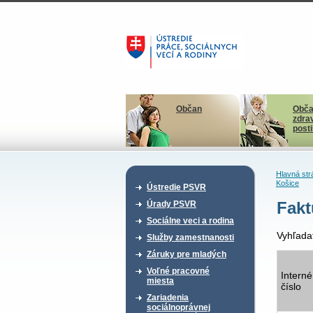
Občan
Obča
zdra
post
Hlavná str
Košice
Ústredie PSVR
Fakt
Úrady PSVR
Sociálne veci a rodina
Vyhľada
Služby zamestnanosti
Záruky pre mladých
Voľné pracovné
Interné
miesta
číslo
Zariadenia
sociálnoprávnej