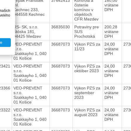
23142
Tirpák František
37642413
Kontrola a
160,00
ml.
čistenie
vrátane
Kechnec 233,
komínov v
DPH
 našich
044558 Kechnec
objektoch
velého
CFR Mezdev
23489
RS- SK, s.r.o.
36835030
Potraviny pre
200,28
Štóska 181,
SUS
vrátane
04425 Medzev
Prochotská
DPH
te
23450
VEO-PREVENT
36687073
Výkon PZS za
24,00
273
s.r.o.
11/23
vrátane
Szakkayho 1, 040
DPH
01 Košice
23421
VEO-PREVENT
36687073
Výkon PZS za
24,00
273
s.r.o.
október 2023
vrátane
Szakkayho 1, 040
DPH
01 Košice
23366
VEO-PREVENT
36687073
Výkon PZS za
24,00
273
s.r.o.
september
vrátane
Szakkayho 1, 040
2023
DPH
01 Košice
23322
VEO-PREVENT
36687073
Výkon PZS za
24,00
273
s.r.o.
august 2023
vrátane
Szakkayho 1, 040
DPH
01 Košice