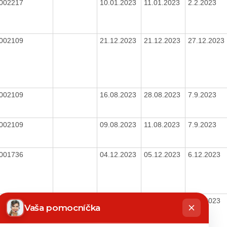
002217
10.01.2023
11.01.2023
2.2.2023
002109
21.12.2023
21.12.2023
27.12.2023
002109
16.08.2023
28.08.2023
7.9.2023
002109
09.08.2023
11.08.2023
7.9.2023
001736
04.12.2023
05.12.2023
6.12.2023
hatbot
00186
04.12.2023
05.12.2023
6.12.2023
íše
Vaša pomocníčka