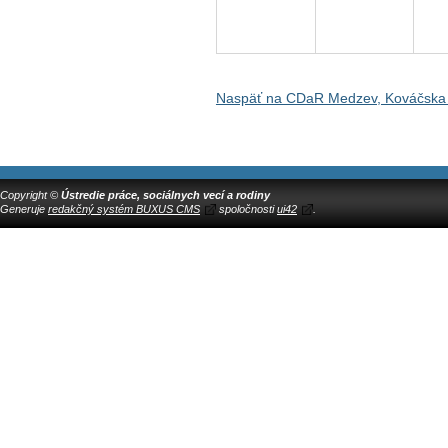
Naspäť na CDaR Medzev, Kováčska
Copyright ©
Ústredie práce, sociálnych vecí a rodiny
Generuje
redakčný systém BUXUS CMS
spoločnosti
ui42
.