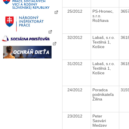
25/2012
PS-Hronec,
365
s.r.o.
Rožňava
32/2012
Labaš, s.r.o.
361
Textilná 1,
Košice
31/2012
Labaš, s.r.o.
361
Textilná 1,
Košice
24/2012
Poradca
315
podnikateľa
Žilina
23/2012
Peter
Sasvári
Medzev