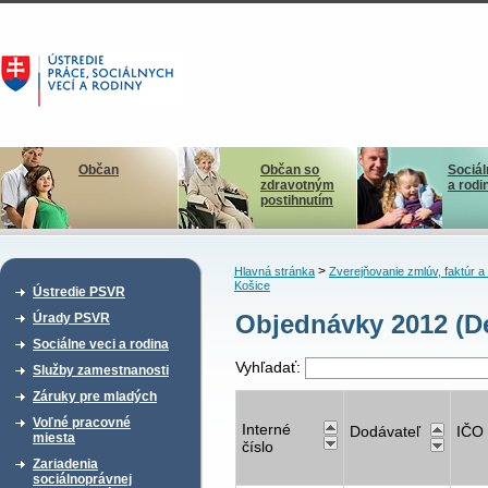
Občan
Občan so
Sociál
zdravotným
a rodi
postihnutím
>
Hlavná stránka
Zverejňovanie zmlúv, faktúr 
Košice
Ústredie PSVR
Objednávky 2012 (De
Úrady PSVR
Sociálne veci a rodina
Vyhľadať:
Služby zamestnanosti
Záruky pre mladých
Voľné pracovné
Interné
Dodávateľ
IČO
miesta
číslo
Zariadenia
sociálnoprávnej