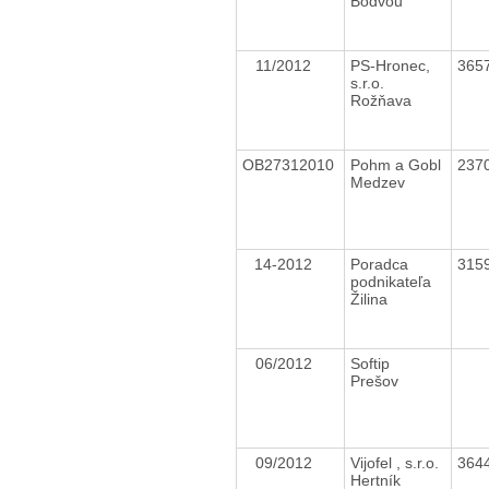
Bodvou
11/2012
PS-Hronec,
365
s.r.o.
Rožňava
OB27312010
Pohm a Gobl
237
Medzev
14-2012
Poradca
315
podnikateľa
Žilina
06/2012
Softip
Prešov
09/2012
Vijofel , s.r.o.
364
Hertník