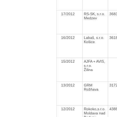
17/2012
RS-SK, s.r.o.
368
Medzev
16/2012
Labaš, s.r.o.
361
Košice
15/2012
AJFA + AVIS,
s.r.o.
Žilina
13/2012
GRM
317
Rožňava
12/2012
Rokoko,s.r.o.
438
Moldava nad