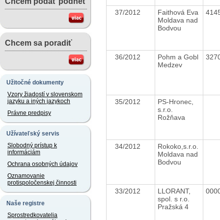
Chcem podať podnet
37/2012
Faithová Eva
414
Moldava nad
Bodvou
Chcem sa poradiť
36/2012
Pohm a Gobl
327
Medzev
Užitočné dokumenty
Vzory žiadostí v slovenskom
35/2012
PS-Hronec,
jazyku a iných jazykoch
s.r.o.
Právne predpisy
Rožňava
Užívateľský servis
Slobodný prístup k
34/2012
Rokoko,s.r.o.
informáciám
Moldava nad
Bodvou
Ochrana osobných údajov
Oznamovanie
protispoločenskej činnosti
33/2012
LLORANT,
000
spol. s r.o.
Naše registre
Pražská 4
Sprostredkovatelia