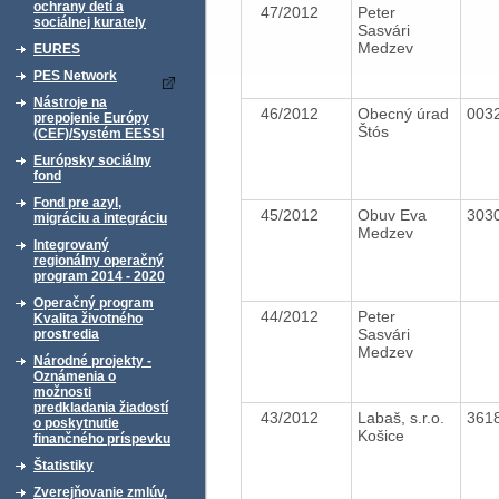
ochrany detí a
47/2012
Peter
sociálnej kurately
Sasvári
Medzev
EURES
PES Network
Nástroje na
46/2012
Obecný úrad
003
prepojenie Európy
Štós
(CEF)/Systém EESSI
Európsky sociálny
fond
Fond pre azyl,
45/2012
Obuv Eva
303
migráciu a integráciu
Medzev
Integrovaný
regionálny operačný
program 2014 - 2020
Operačný program
44/2012
Peter
Kvalita životného
Sasvári
prostredia
Medzev
Národné projekty -
Oznámenia o
možnosti
predkladania žiadostí
43/2012
Labaš, s.r.o.
361
o poskytnutie
Košice
finančného príspevku
Štatistiky
Zverejňovanie zmlúv,