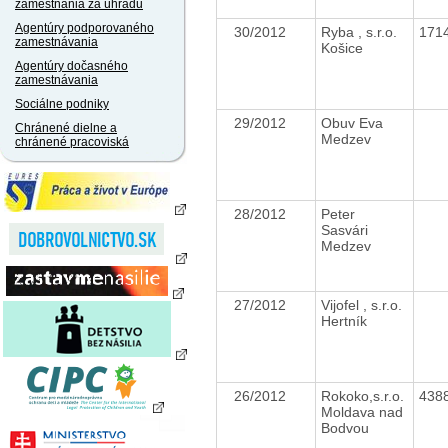
zamestnania za úhradu
Agentúry podporovaného
30/2012
Ryba , s.r.o.
171
zamestnávania
Košice
Agentúry dočasného
zamestnávania
Sociálne podniky
29/2012
Obuv Eva
Chránené dielne a
Medzev
chránené pracoviská
28/2012
Peter
Sasvári
Medzev
27/2012
Vijofel , s.r.o.
Hertník
26/2012
Rokoko,s.r.o.
438
Moldava nad
Bodvou