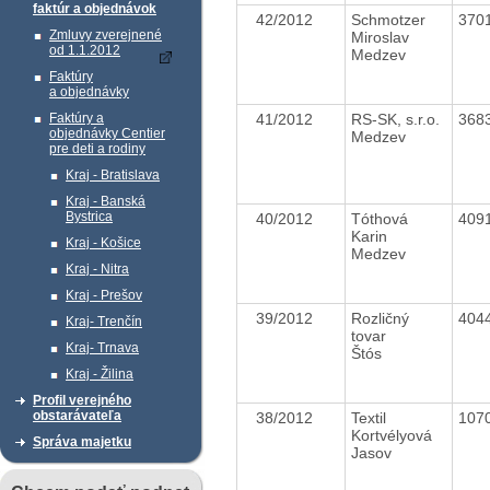
faktúr a objednávok
42/2012
Schmotzer
370
Zmluvy zverejnené
Miroslav
od 1.1.2012
Medzev
Faktúry
a objednávky
41/2012
RS-SK, s.r.o.
368
Faktúry a
objednávky Centier
Medzev
pre deti a rodiny
Kraj - Bratislava
Kraj - Banská
Bystrica
40/2012
Tóthová
409
Karin
Kraj - Košice
Medzev
Kraj - Nitra
Kraj - Prešov
39/2012
Rozličný
404
Kraj- Trenčín
tovar
Kraj- Trnava
Štós
Kraj - Žilina
Profil verejného
obstarávateľa
38/2012
Textil
107
Kortvélyová
Správa majetku
Jasov