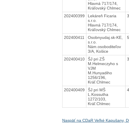
Hlavná 717/174,
Kráľovský Chlmec
202400399
Lekáreň Ficaria
s.r.o.
Hlavná 717/174,
Kráľovský Chlmec
202400411
Osobnyudaj.sk-KE,
s.r.o.
Nám.osoboditeľov
3/A, Košice
202400410
ŠJ pri ZŠ
M.Helmeczyho s
VJM
M.Hunyadiho
1256/196,
Kráľ.Chlmec
202400409
ŠJ pri MŠ
L.Kossutha
1272/103,
Kráľ.Chlmec
Naspäť na CDaR Veľké Kapušany, D