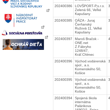
202400386
LOVŠPORT-P,s.r.o.
Zelená 66, Veľké
Kapušany
202400385
OÁZA - Juraj
Čerňanský
Ružová 11, Veľké
Kapušany
202400397
Maroš Bračok -
ONE.net
Z.Fábryho
1248/47,
Kráľ.Chlmec
202400396
Východ.vodárenská
spol., a.s.
Komenského 50,
Košice
202400395
Východ.vodárenská
spol., a.s.
Komenského 50,
Košice
202400394
Spojená škola
internátna
Palárikova
16902/1, Snina