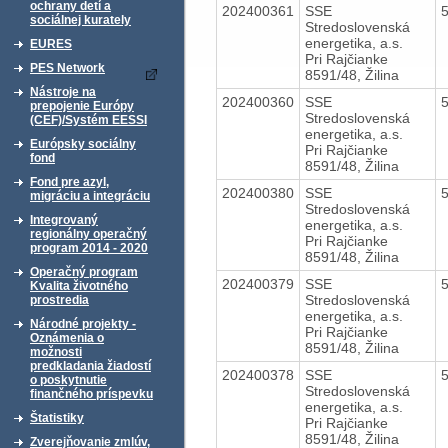
ochrany detí a
202400361
SSE
sociálnej kurately
Stredoslovenská
energetika, a.s.
EURES
Pri Rajčianke
PES Network
8591/48, Žilina
Nástroje na
202400360
SSE
prepojenie Európy
Stredoslovenská
(CEF)/Systém EESSI
energetika, a.s.
Európsky sociálny
Pri Rajčianke
fond
8591/48, Žilina
Fond pre azyl,
202400380
SSE
migráciu a integráciu
Stredoslovenská
Integrovaný
energetika, a.s.
regionálny operačný
Pri Rajčianke
program 2014 - 2020
8591/48, Žilina
Operačný program
202400379
SSE
Kvalita životného
Stredoslovenská
prostredia
energetika, a.s.
Národné projekty -
Pri Rajčianke
Oznámenia o
8591/48, Žilina
možnosti
predkladania žiadostí
202400378
SSE
o poskytnutie
Stredoslovenská
finančného príspevku
energetika, a.s.
Štatistiky
Pri Rajčianke
8591/48, Žilina
Zverejňovanie zmlúv,