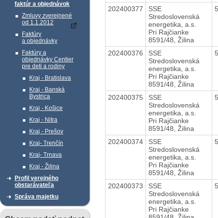
faktúr a objednávok
202400377
SSE
Zmluvy zverejnené
Stredoslovenská
od 1.1.2012
energetika, a.s.
Pri Rajčianke
Faktúry
8591/48, Žilina
a objednávky
202400376
SSE
Faktúry a
objednávky Centier
Stredoslovenská
pre deti a rodiny
energetika, a.s.
Pri Rajčianke
Kraj - Bratislava
8591/48, Žilina
Kraj - Banská
Bystrica
202400375
SSE
Stredoslovenská
Kraj - Košice
energetika, a.s.
Kraj - Nitra
Pri Rajčianke
8591/48, Žilina
Kraj - Prešov
202400374
SSE
Kraj- Trenčín
Stredoslovenská
Kraj- Trnava
energetika, a.s.
Pri Rajčianke
Kraj - Žilina
8591/48, Žilina
Profil verejného
obstarávateľa
202400373
SSE
Stredoslovenská
Správa majetku
energetika, a.s.
Pri Rajčianke
8591/48, Žilina