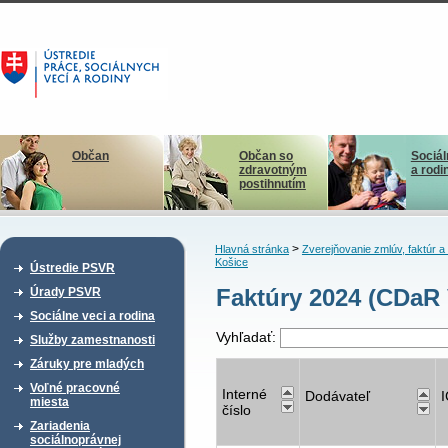
Občan
Občan so
Sociál
zdravotným
a rodi
postihnutím
>
Hlavná stránka
Zverejňovanie zmlúv, faktúr 
Košice
Ústredie PSVR
Faktúry 2024 (CDaR
Úrady PSVR
Sociálne veci a rodina
Vyhľadať:
Služby zamestnanosti
Záruky pre mladých
Voľné pracovné
Interné
Dodávateľ
miesta
číslo
Zariadenia
sociálnoprávnej