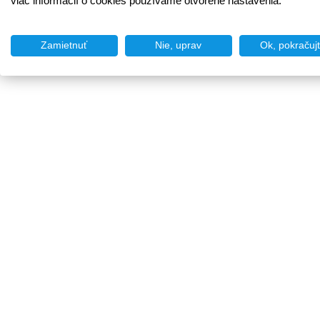
viac informácií o cookies používame otvorené nastavenia.
Zamietnuť
Nie, uprav
Ok, pokračuj