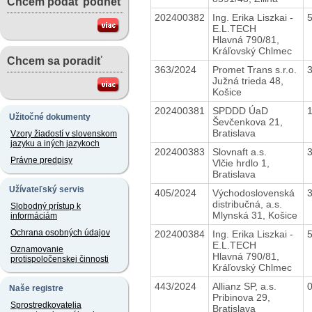
Chcem podať podnet
202400382
Ing. Erika Liszkai -
E.L.TECH
Hlavná 790/81,
Kráľovský Chlmec
Chcem sa poradiť
363/2024
Promet Trans s.r.o.
Južná trieda 48,
Košice
202400381
SPDDD ÚaD
Užitočné dokumenty
Ševčenkova 21,
Bratislava
Vzory žiadostí v slovenskom
jazyku a iných jazykoch
202400383
Slovnaft a.s.
Právne predpisy
Vlčie hrdlo 1,
Bratislava
Užívateľský servis
405/2024
Východoslovenská
distribučná, a.s.
Slobodný prístup k
Mlynská 31, Košice
informáciám
Ochrana osobných údajov
202400384
Ing. Erika Liszkai -
E.L.TECH
Oznamovanie
Hlavná 790/81,
protispoločenskej činnosti
Kráľovský Chlmec
443/2024
Allianz SP, a.s.
Naše registre
Pribinova 29,
Sprostredkovatelia
Bratislava