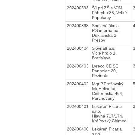
202400393
ŠJ pri ZŠ s VJM
Fábryho 36, Veľké
Kapušany
202400398
Spojená škola
P.S.internátna
Duklianska 2,
Prešov
202400404
Slovnaft a.s.
Vlčie hrdlo 1,
Bratislava
202400403
Lyreco CE SE
Panholec 20,
Pezinok
202400402
Mgr.P.Prešovský
lek.Heliantus
Cintorínska 464,
Parchovany
202400401
Lekáreň Ficaria
s.r.o.
Hlavná 717/174,
Kráľovský Chlmec
202400400
Lekáreň Ficaria
s.r.o.