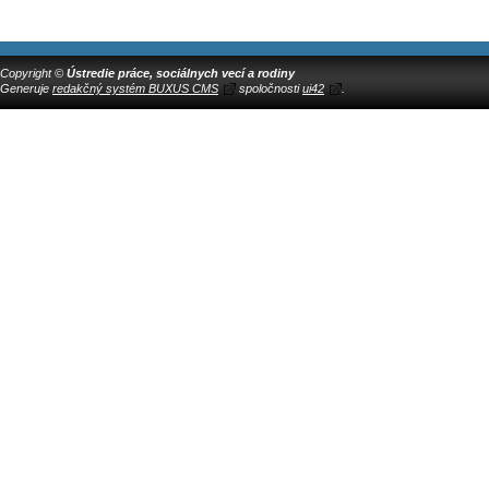
Copyright ©
Ústredie práce, sociálnych vecí a rodiny
Generuje
redakčný systém BUXUS CMS
spoločnosti
ui42
.