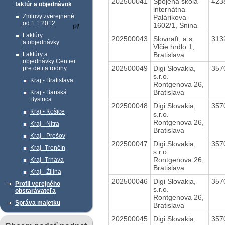
202500041
Spojená škola
423
faktúr a objednávok
internátna
Zmluvy zverejnené
Palárikova
od 1.1.2012
1602/1, Snina
Faktúry
202500043
Slovnaft, a.s.
313
a objednávky
Vlčie hrdlo 1,
Bratislava
Faktúry a
objednávky Centier
202500049
Digi Slovakia,
357
pre deti a rodiny
s.r.o.
Kraj - Bratislava
Rontgenova 26,
Bratislava
Kraj - Banská
Bystrica
202500048
Digi Slovakia,
357
Kraj - Košice
s.r.o.
Rontgenova 26,
Kraj - Nitra
Bratislava
Kraj - Prešov
202500047
Digi Slovakia,
357
Kraj- Trenčín
s.r.o.
Rontgenova 26,
Kraj- Trnava
Bratislava
Kraj - Žilina
202500046
Digi Slovakia,
357
Profil verejného
s.r.o.
obstarávateľa
Rontgenova 26,
Správa majetku
Bratislava
202500045
Digi Slovakia,
357