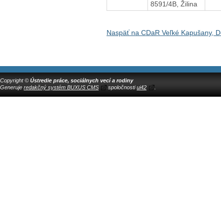
8591/4B, Žilina
Naspäť na CDaR Veľké Kapušany, D
Copyright ©
Ústredie práce, sociálnych vecí a rodiny
Generuje
redakčný systém BUXUS CMS
spoločnosti
ui42
.