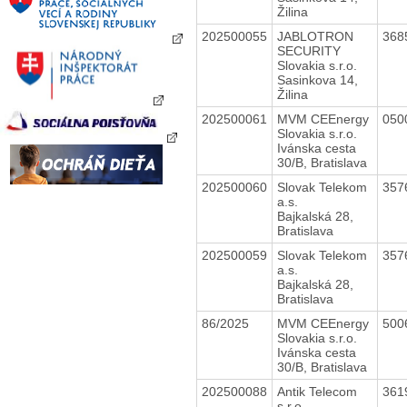
Žilina
202500055
JABLOTRON
368
SECURITY
Slovakia s.r.o.
Sasinkova 14,
Žilina
202500061
MVM CEEnergy
050
Slovakia s.r.o.
Ivánska cesta
30/B, Bratislava
202500060
Slovak Telekom
357
a.s.
Bajkalská 28,
Bratislava
202500059
Slovak Telekom
357
a.s.
Bajkalská 28,
Bratislava
86/2025
MVM CEEnergy
500
Slovakia s.r.o.
Ivánska cesta
30/B, Bratislava
202500088
Antik Telecom
361
s.r.o.