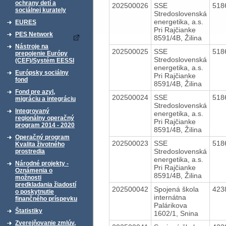
ochrany detí a
202500026
SSE
518
sociálnej kurately
Stredoslovenská
energetika, a.s.
EURES
Pri Rajčianke
PES Network
8591/4B, Žilina
Nástroje na
202500025
SSE
518
prepojenie Európy
Stredoslovenská
(CEF)/Systém EESSI
energetika, a.s.
Európsky sociálny
Pri Rajčianke
fond
8591/4B, Žilina
Fond pre azyl,
202500024
SSE
518
migráciu a integráciu
Stredoslovenská
Integrovaný
energetika, a.s.
regionálny operačný
Pri Rajčianke
program 2014 - 2020
8591/4B, Žilina
Operačný program
202500023
SSE
518
Kvalita životného
Stredoslovenská
prostredia
energetika, a.s.
Národné projekty -
Pri Rajčianke
Oznámenia o
8591/4B, Žilina
možnosti
predkladania žiadostí
202500042
Spojená škola
423
o poskytnutie
internátna
finančného príspevku
Palárikova
Štatistiky
1602/1, Snina
Zverejňovanie zmlúv,