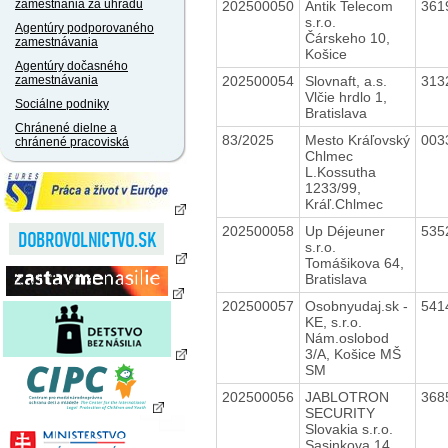
zamestnania za úhradu
202500050
Antik Telecom
361
s.r.o.
Agentúry podporovaného
Čárskeho 10,
zamestnávania
Košice
Agentúry dočasného
202500054
Slovnaft, a.s.
313
zamestnávania
Vlčie hrdlo 1,
Sociálne podniky
Bratislava
Chránené dielne a
83/2025
Mesto Kráľovský
003
chránené pracoviská
Chlmec
L.Kossutha
1233/99,
Kráľ.Chlmec
202500058
Up Déjeuner
535
s.r.o.
Tomášikova 64,
Bratislava
202500057
Osobnyudaj.sk -
541
KE, s.r.o.
Nám.oslobod
3/A, Košice MŠ
SM
202500056
JABLOTRON
368
SECURITY
Slovakia s.r.o.
Sasinkova 14,