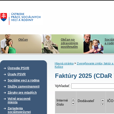
Občan
Občan so
Sociál
zdravotným
a rodi
postihnutím
>
Hlavná stránka
Zverejňovanie zmlúv, faktúr 
Košice
Ústredie PSVR
Faktúry 2025 (CDaR
Úrady PSVR
Sociálne veci a rodina
Vyhľadať:
Služby zamestnanosti
Záruky pre mladých
Voľné pracovné
Interné
Dodávateľ
IČO
miesta
číslo
Zariadenia
sociálnoprávnej