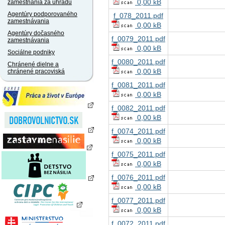
0,00 kB
zamestnania za úhradu
Agentúry podporovaného
f_078_2011.pdf
zamestnávania
0,00 kB
Agentúry dočasného
f_0079_2011.pdf
zamestnávania
0,00 kB
Sociálne podniky
f_0080_2011.pdf
Chránené dielne a
0,00 kB
chránené pracoviská
f_0081_2011.pdf
0,00 kB
f_0082_2011.pdf
0,00 kB
f_0074_2011.pdf
0,00 kB
f_0075_2011.pdf
0,00 kB
f_0076_2011.pdf
0,00 kB
f_0077_2011.pdf
0,00 kB
f_0072_2011.pdf