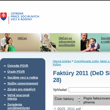
Občan
Občan so
Sociál
zdravotným
a rodi
postihnutím
>
Hlavná stránka
Zverejňovanie zmlúv, faktúr 
Košice
Ústredie PSVR
Faktúry 2011 (DeD 
Úrady PSVR
Sociálne veci a rodina
28)
Služby zamestnanosti
Záruky pre mladých
Vyhľadať:
Voľné pracovné
Popis fakturova
Číslo faktúry
miesta
plnenia
Zariadenia
sociálnoprávnej
f_0025_2011.pdf