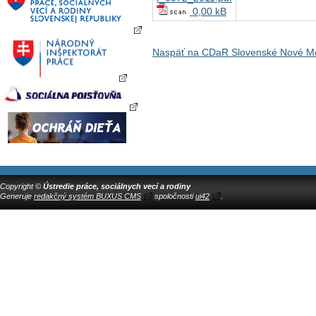
0,00 kB
Naspäť na CDaR Slovenské Nové Me
Copyright ©
Ústredie práce, sociálnych vecí a rodiny
Generuje
redakčný systém BUXUS CMS
spoločnosti
ui42
.