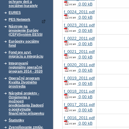
ochrany detí a
0,00 kB
sociálnej kurately
f_0024_2011.pdf
EURES
0,00 kB
PES Network
f_0023_2011.pdf
Nástroje na
0,00 kB
prepojenie Európy
(CEF)/Systém EESSI
f_0022_2011.pdf
Európsky sociálny
0,00 kB
fond
f_0021_2011.pdf
Fond pre azyl,
migráciu a integráciu
0,00 kB
Integrovaný
f_0020_2011.pdf
regionálny operačný
0,00 kB
program 2014 - 2020
f_0019_2011.pdf
Operačný program
Kvalita životného
0,00 kB
prostredia
f_0018_2011.pdf
Národné projekty -
0,00 kB
Oznámenia o
možnosti
f_0017_2011.pdf
predkladania žiadostí
o poskytnutie
0,00 kB
finančného príspevku
f_0016_2011.pdf
Štatistiky
0,00 kB
Zverejňovanie zmlúv,