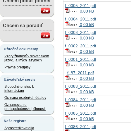
Chcem podať podnet
f_0005_2011.pdf
0,00 kB
f_0004_2011.pdf
0,00 kB
Chcem sa poradiť
f_0003_2011.pdf
0,00 kB
f_0002_2011.pdf
Užitočné dokumenty
0,00 kB
Vzory žiadostí v slovenskom
f_0001_2011.pdf
jazyku a iných jazykoch
0,00 kB
Právne predpisy
f_87_2011.pdf
0,00 kB
Užívateľský servis
f_0083_2011.pdf
Slobodný prístup k
informáciám
0,00 kB
Ochrana osobných údajov
f_0084_2011.pdf
Oznamovanie
0,00 kB
protispoločenskej činnosti
f_0085_2011.pdf
0,00 kB
Naše registre
f_0086_2011.pdf
Sprostredkovatelia