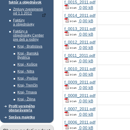
f_0015_2011.pdf
faktúr a objednávok
0,00 kB
Zmluvy zverejnené
od 1.1.2012
f_0014_2011.pdf
Faktúry
0,00 kB
a objednávky
f_0013_2011.pdf
Faktúry a
0,00 kB
objednávky Centier
pre deti a rodiny
f_0012_2011.pdf
Kraj - Bratislava
0,00 kB
Kraj - Banská
f_0011_2011.pdf
Bystrica
0,00 kB
Kraj - Košice
f_0010_2011.pdf
Kraj - Nitra
0,00 kB
Kraj - Prešov
f_0009_2011.pdf
Kraj- Trenčín
0,00 kB
Kraj- Trnava
f_0008_2011.pdf
Kraj - Žilina
0,00 kB
Profil verejného
f_0007_2011.pdf
obstarávateľa
0,00 kB
Správa majetku
f_0006_2011.pdf
0,00 kB