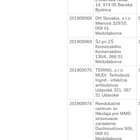
14, 974 05 Banská
Bystrica
201900068
DH Slovakia, s.r.o.
Mierová 329/10,
068 01
Medzilaborce
201900069
ŠJ pri ZŠ
Komenského
Komenského
135/6, 068 01
Medzilaborce
201900070
TERING, s.r.o.
MUDr. Terkošová
Ingrid - infekčná
ambulancia
Udavské 321, 067
31 Udavské
201900074
Reedukačné
centrum sv.
Nikolaja pre MMD,
stravovacie
zariadenie
Duchnovičova 506,
068 01
Medzilaborce