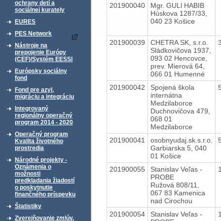
ochrany detí a
201900040
Mgr. GULl HABIB
sociálnej kurately
Húskova 1287/33,
040 23 Košice
EURES
PES Network
201900039
CHETRA SK, s.r.o.
Nástroje na
Sládkovičova 1937,
prepojenie Európy
093 02 Hencovce,
(CEF)/Systém EESSI
prev. Mierová 64,
Európsky sociálny
066 01 Humenné
fond
201900042
Spojená škola
Fond pre azyl,
internátna
migráciu a integráciu
Medzilaborce
Integrovaný
Duchnovičova 479,
regionálny operačný
068 01
program 2014 - 2020
Medzilaborce
Operačný program
201900041
osobnyudaj.sk.s.r.o.
Kvalita životného
Garbiarska 5, 040
prostredia
01 Košice
Národné projekty -
Oznámenia o
201900055
Stanislav Veľas -
možnosti
PROBE
predkladania žiadostí
Ružová 808/11,
o poskytnutie
067 83 Kamenica
finančného príspevku
nad Cirochou
Štatistiky
201900054
Stanislav Veľas -
Zverejňovanie zmlúv,