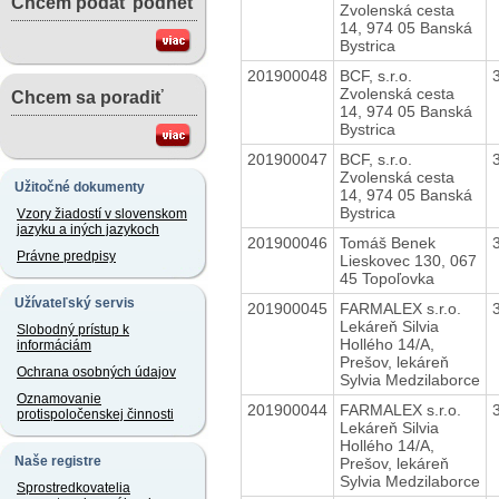
Chcem podať podnet
Zvolenská cesta
14, 974 05 Banská
Bystrica
201900048
BCF, s.r.o.
Zvolenská cesta
Chcem sa poradiť
14, 974 05 Banská
Bystrica
201900047
BCF, s.r.o.
Zvolenská cesta
Užitočné dokumenty
14, 974 05 Banská
Bystrica
Vzory žiadostí v slovenskom
jazyku a iných jazykoch
201900046
Tomáš Benek
Právne predpisy
Lieskovec 130, 067
45 Topoľovka
Užívateľský servis
201900045
FARMALEX s.r.o.
Lekáreň Silvia
Slobodný prístup k
Hollého 14/A,
informáciám
Prešov, lekáreň
Ochrana osobných údajov
Sylvia Medzilaborce
Oznamovanie
201900044
FARMALEX s.r.o.
protispoločenskej činnosti
Lekáreň Silvia
Hollého 14/A,
Naše registre
Prešov, lekáreň
Sylvia Medzilaborce
Sprostredkovatelia