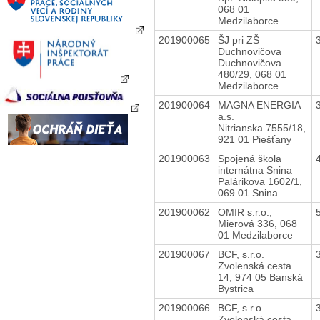
068 01
Medzilaborce
201900065
ŠJ pri ZŠ
Duchnovičova
Duchnovičova
480/29, 068 01
Medzilaborce
201900064
MAGNA ENERGIA
a.s.
Nitrianska 7555/18,
921 01 Piešťany
201900063
Spojená škola
internátna Snina
Palárikova 1602/1,
069 01 Snina
201900062
OMIR s.r.o.,
Mierová 336, 068
01 Medzilaborce
201900067
BCF, s.r.o.
Zvolenská cesta
14, 974 05 Banská
Bystrica
201900066
BCF, s.r.o.
Zvolenská cesta