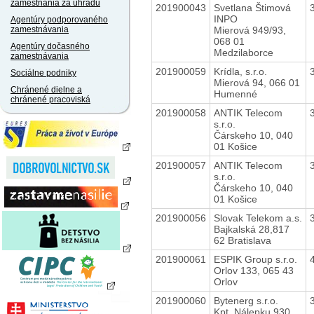
zamestnania za úhradu
201900043
Svetlana Štimová
INPO
Agentúry podporovaného
Mierová 949/93,
zamestnávania
068 01
Agentúry dočasného
Medzilaborce
zamestnávania
201900059
Krídla, s.r.o.
Sociálne podniky
Mierová 94, 066 01
Chránené dielne a
Humenné
chránené pracoviská
201900058
ANTIK Telecom
s.r.o.
Čárskeho 10, 040
01 Košice
201900057
ANTIK Telecom
s.r.o.
Čárskeho 10, 040
01 Košice
201900056
Slovak Telekom a.s.
Bajkalská 28,817
62 Bratislava
201900061
ESPIK Group s.r.o.
Orlov 133, 065 43
Orlov
201900060
Bytenerg s.r.o.
Kpt. Nálepku 930,