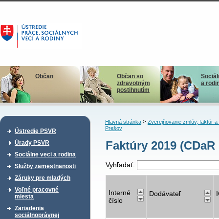
Občan
Občan so
Sociál
zdravotným
a rodi
postihnutím
>
Hlavná stránka
Zverejňovanie zmlúv, faktúr 
Prešov
Ústredie PSVR
Faktúry 2019 (CDaR 
Úrady PSVR
Sociálne veci a rodina
Vyhľadať:
Služby zamestnanosti
Záruky pre mladých
Voľné pracovné
Interné
Dodávateľ
miesta
číslo
Zariadenia
sociálnoprávnej