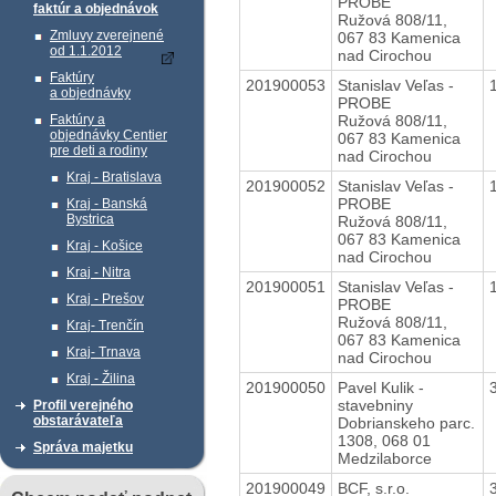
PROBE
faktúr a objednávok
Ružová 808/11,
Zmluvy zverejnené
067 83 Kamenica
od 1.1.2012
nad Cirochou
Faktúry
201900053
Stanislav Veľas -
a objednávky
PROBE
Ružová 808/11,
Faktúry a
objednávky Centier
067 83 Kamenica
pre deti a rodiny
nad Cirochou
Kraj - Bratislava
201900052
Stanislav Veľas -
PROBE
Kraj - Banská
Bystrica
Ružová 808/11,
067 83 Kamenica
Kraj - Košice
nad Cirochou
Kraj - Nitra
201900051
Stanislav Veľas -
Kraj - Prešov
PROBE
Ružová 808/11,
Kraj- Trenčín
067 83 Kamenica
Kraj- Trnava
nad Cirochou
Kraj - Žilina
201900050
Pavel Kulik -
stavebniny
Profil verejného
obstarávateľa
Dobrianskeho parc.
1308, 068 01
Správa majetku
Medzilaborce
201900049
BCF, s.r.o.