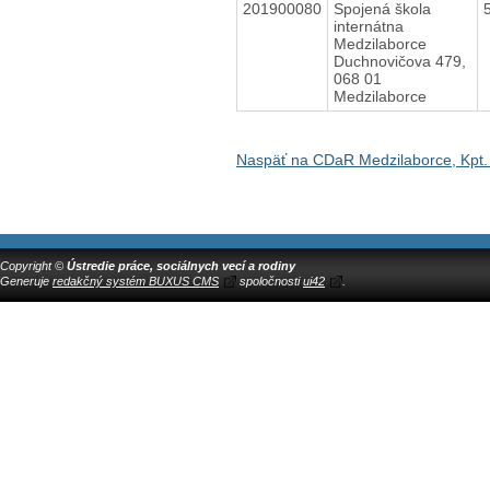
201900080
Spojená škola
internátna
Medzilaborce
Duchnovičova 479,
068 01
Medzilaborce
Naspäť na CDaR Medzilaborce, Kpt.
Copyright ©
Ústredie práce, sociálnych vecí a rodiny
Generuje
redakčný systém BUXUS CMS
spoločnosti
ui42
.