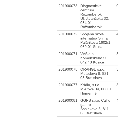
201900073
Diagnostické
centrum
Ružomberok
Ul. J.Jančeka 32,
034 01
Ružomberok
201900072
Spojená škola
internátna Snina
Palárikova 1602/1,
069 01 Snina
201900071
VVS a.s.
Komenského 50,
042 48 Košice
201900075
ORANGE s.r.o.
Metodova 8, 821
08 Bratislava
201900077
Krídla, s.r.o.
Mierová 94, 06601
Humenné
201900081
GGFS s.r.o. Callio
gastro
Sasinkova 5, 811
08 Bratislava