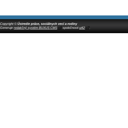
Copyright ©
Ústredie práce, sociálnych vecí a rodiny
Generuje
redakčný systém BUXUS CMS
spoločnosti
ui42
.