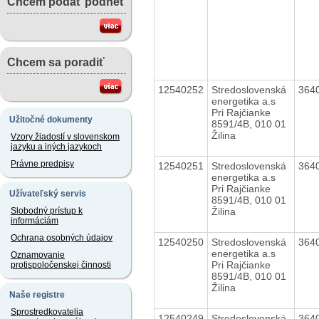
Chcem podať podnet
Chcem sa poradiť
12540252
Stredoslovenská
364
energetika a.s
Pri Rajčianke
Užitočné dokumenty
8591/4B, 010 01
Žilina
Vzory žiadostí v slovenskom
jazyku a iných jazykoch
Právne predpisy
12540251
Stredoslovenská
364
energetika a.s
Pri Rajčianke
Užívateľský servis
8591/4B, 010 01
Žilina
Slobodný prístup k
informáciám
Ochrana osobných údajov
12540250
Stredoslovenská
364
energetika a.s
Oznamovanie
Pri Rajčianke
protispoločenskej činnosti
8591/4B, 010 01
Žilina
Naše registre
Sprostredkovatelia
12540249
Stredoslovenská
364