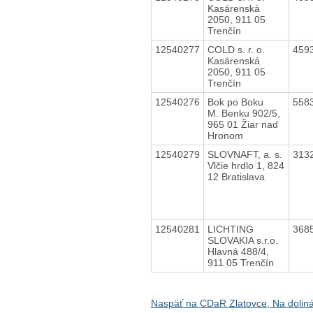
Kasárenská
2050, 911 05
Trenčín
12540277
COLD s. r. o.
459
Kasárenská
2050, 911 05
Trenčín
12540276
Bok po Boku
558
M. Benku 902/5,
965 01 Žiar nad
Hronom
12540279
SLOVNAFT, a. s.
313
Vlčie hrdlo 1, 824
12 Bratislava
12540281
LICHTING
368
SLOVAKIA s.r.o.
Hlavná 488/4,
911 05 Trenčín
Naspäť na CDaR Zlatovce, Na dolin