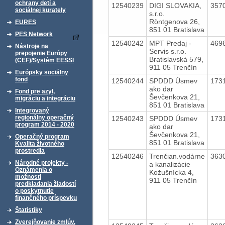
ochrany detí a
12540239
DIGI SLOVAKIA,
357
sociálnej kurately
s.r.o.
Röntgenova 26,
EURES
851 01 Bratislava
PES Network
12540242
MPT Predaj -
469
Nástroje na
Servis s.r.o.
prepojenie Európy
Bratislavská 579,
(CEF)/Systém EESSI
911 05 Trenčín
Európsky sociálny
fond
12540244
SPDDD Úsmev
173
ako dar
Fond pre azyl,
Ševčenkova 21,
migráciu a integráciu
851 01 Bratislava
Integrovaný
regionálny operačný
12540243
SPDDD Úsmev
173
program 2014 - 2020
ako dar
Ševčenkova 21,
Operačný program
851 01 Bratislava
Kvalita životného
prostredia
12540246
Trenčian.vodárne
363
Národné projekty -
a kanalizácie
Oznámenia o
Kožušnícka 4,
možnosti
911 05 Trenčín
predkladania žiadostí
o poskytnutie
finančného príspevku
Štatistiky
Zverejňovanie zmlúv,