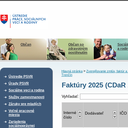
Občan
Občan so
Sociál
zdravotným
a rodi
postihnutím
>
Hlavná stránka
Zverejňovanie zmlúv, faktúr 
Trenčín
Ústredie PSVR
Faktúry 2025 (CDaR 
Úrady PSVR
Sociálne veci a rodina
Vyhľadať:
Služby zamestnanosti
Záruky pre mladých
Voľné pracovné
Interné
Dodávateľ
IČO
miesta
číslo
Zariadenia
sociálnoprávnej