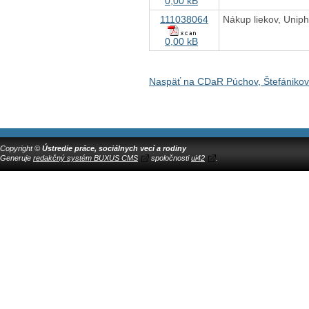
0,00 kB
111038064
Nákup liekov, Uni
0,00 kB
Naspäť na CDaR Púchov, Štefániko
Copyright ©
Ústredie práce, sociálnych vecí a rodiny
Generuje
redakčný systém BUXUS CMS
spoločnosti
ui42
.