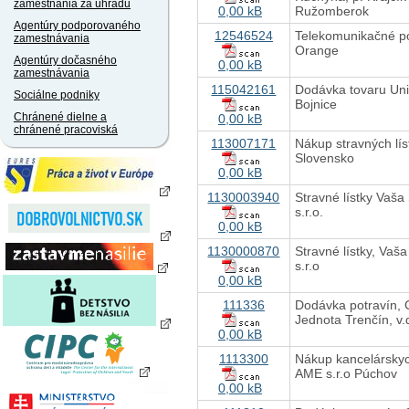
zamestnania za úhradu
0,00 kB
Ružomberok
Agentúry podporovaného
12546524
Telekomunikačné p
zamestnávania
Orange
Agentúry dočasného
0,00 kB
zamestnávania
115042161
Dodávka tovaru Un
Sociálne podniky
Bojnice
Chránené dielne a
0,00 kB
chránené pracoviská
113007171
Nákup stravných lís
Slovensko
0,00 kB
1130003940
Stravné lístky Vaša
s.r.o.
0,00 kB
1130000870
Stravné lístky, Vaš
s.r.o
0,00 kB
111336
Dodávka potravín,
Jednota Trenčín, v
0,00 kB
1113300
Nákup kancelárskyc
AME s.r.o Púchov
0,00 kB