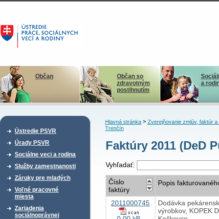
Občan
Občan so
Sociál
zdravotným
a rodi
postihnutím
>
Hlavná stránka
Zverejňovanie zmlúv, faktúr 
Trenčín
Ústredie PSVR
Faktúry 2011 (DeD P
Úrady PSVR
Sociálne veci a rodina
Vyhľadať:
Služby zamestnanosti
Záruky pre mladých
Číslo
Popis fakturovanéh
faktúry
Voľné pracovné
miesta
2011000745
Dodávka pekárens
Zariadenia
výrobkov, KOPEK D
sociálnoprávnej
0,00 kB
Kočkovce