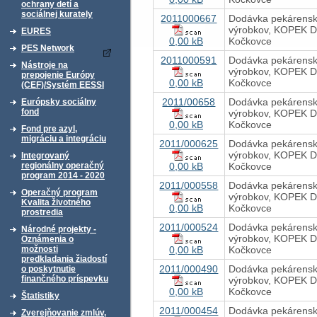
ochrany detí a
sociálnej kurately
2011000667
Dodávka pekárens
výrobkov, KOPEK D
EURES
0,00 kB
Kočkovce
PES Network
2011000591
Dodávka pekárens
Nástroje na
výrobkov, KOPEK D
prepojenie Európy
0,00 kB
Kočkovce
(CEF)/Systém EESSI
2011/00658
Dodávka pekárens
Európsky sociálny
fond
výrobkov, KOPEK D
0,00 kB
Kočkovce
Fond pre azyl,
migráciu a integráciu
2011/000625
Dodávka pekárens
výrobkov, KOPEK D
Integrovaný
0,00 kB
Kočkovce
regionálny operačný
program 2014 - 2020
2011/000558
Dodávka pekárens
Operačný program
výrobkov, KOPEK D
Kvalita životného
0,00 kB
Kočkovce
prostredia
2011/000524
Dodávka pekárens
Národné projekty -
výrobkov, KOPEK D
Oznámenia o
0,00 kB
Kočkovce
možnosti
predkladania žiadostí
2011/000490
Dodávka pekárens
o poskytnutie
finančného príspevku
výrobkov, KOPEK D
0,00 kB
Kočkovce
Štatistiky
2011/000454
Dodávka pekárens
Zverejňovanie zmlúv,