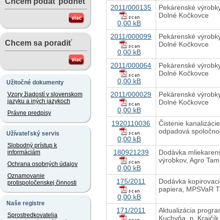
Chcem podať podnet
2011/000135
Pekárenské výrobk
Dolné Kočkovce
0,00 kB
2011/000099
Pekárenské výrobk
Chcem sa poradiť
Dolné Kočkovce
0,00 kB
2011/000064
Pekárenské výrobk
Dolné Kočkovce
0,00 kB
Užitočné dokumenty
2011/000029
Pekárenské výrobk
Vzory žiadostí v slovenskom
jazyku a iných jazykoch
Dolné Kočkovce
0,00 kB
Právne predpisy
1920110036
Čistenie kanalizáci
odpadová spoločn
Užívateľský servis
0,00 kB
Slobodný prístup k
180921239
Dodávka mliekaren
informáciám
výrobkov, Agro Tami
Ochrana osobných údajov
0,00 kB
Oznamovanie
175/2011
Dodávka kopirovac
protispoločenskej činnosti
papiera, MPSVaR T
0,00 kB
Naše registre
171/2011
Aktualizácia progr
Sprostredkovatelia
Kuchyňa, p. Krajčík