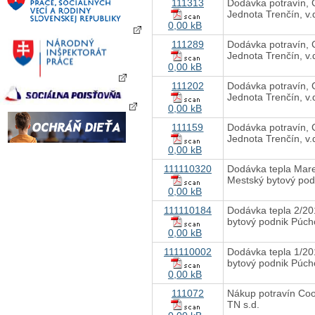
111313
Dodávka potravín,
Jednota Trenčín, v
0,00 kB
111289
Dodávka potravín,
Jednota Trenčín, v
0,00 kB
111202
Dodávka potravín,
Jednota Trenčín, v
0,00 kB
111159
Dodávka potravín,
Jednota Trenčín, v.
0,00 kB
111110320
Dodávka tepla Mar
Mestský bytový podn
0,00 kB
111110184
Dodávka tepla 2/20
bytový podnik Púc
0,00 kB
111110002
Dodávka tepla 1/20
bytový podnik Púc
0,00 kB
111072
Nákup potravín Co
TN s.d.