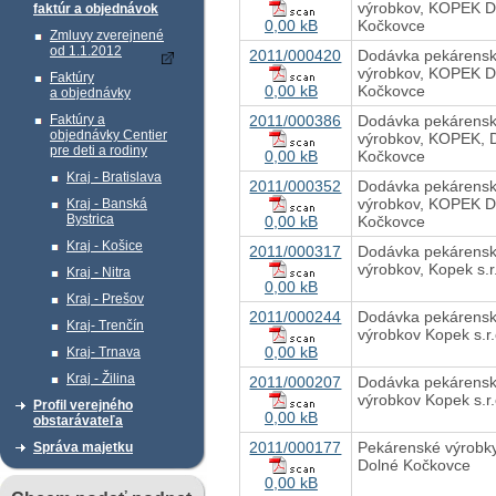
výrobkov, KOPEK D
faktúr a objednávok
0,00 kB
Kočkovce
Zmluvy zverejnené
od 1.1.2012
2011/000420
Dodávka pekárens
výrobkov, KOPEK D
Faktúry
0,00 kB
Kočkovce
a objednávky
2011/000386
Dodávka pekárens
Faktúry a
objednávky Centier
výrobkov, KOPEK, 
pre deti a rodiny
0,00 kB
Kočkovce
Kraj - Bratislava
2011/000352
Dodávka pekárens
výrobkov, KOPEK D
Kraj - Banská
Bystrica
0,00 kB
Kočkovce
Kraj - Košice
2011/000317
Dodávka pekárens
výrobkov, Kopek s.
Kraj - Nitra
0,00 kB
Kraj - Prešov
2011/000244
Dodávka pekárens
Kraj- Trenčín
výrobkov Kopek s.r
0,00 kB
Kraj- Trnava
Kraj - Žilina
2011/000207
Dodávka pekárens
výrobkov Kopek s.r
Profil verejného
0,00 kB
obstarávateľa
2011/000177
Pekárenské výrobk
Správa majetku
Dolné Kočkovce
0,00 kB