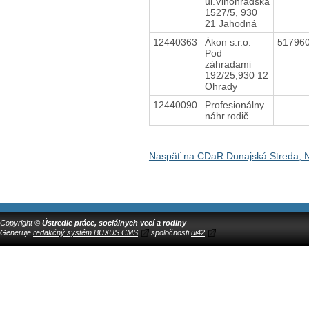
ul.Vinohradská
1527/5, 930
21 Jahodná
12440363
Ákon s.r.o.
51796
Pod
záhradami
192/25,930 12
Ohrady
12440090
Profesionálny
náhr.rodič
Naspäť na CDaR Dunajská Streda, 
Copyright ©
Ústredie práce, sociálnych vecí a rodiny
Generuje
redakčný systém BUXUS CMS
spoločnosti
ui42
.