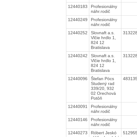
12440183
Profesionálny
náhr.rodič
12440249
Profesionálny
náhr.rodič
12440252
Slovnaft a.s.
31322
Vlčie hrdlo 1,
824 12
Bratislava
12440242
Slovnaft a.s.
31322
Vlčie hrdlo 1,
824 12
Bratislava
12440096
Štefan Pócs
48313
Studený rad
339/20, 932
02 Orechová
Potôň
12440091
Profesionálny
náhr.rodič
12440146
Profesionálny
náhr.rodič
12440273
Róbert Jeskó
51295