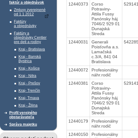
faktúr a objednávok
12440373
Corso
52914
Potraviny-
Zmluvy zverejnené
Attila Fussy
od 1.1.2012
Panónsky háj
Faktúry
7046/2 929 01
a objednávky
Dunajská
Streda
Faktúry a
objednávky Centier
12440031
Generali
54228
pre deti a rodiny
Poisťovňa a.s.
Kraj - Bratislava
Lamačská
c.3/A, 841 04
Kraj - Banská
Bystrica
Bratislava
Kraj - Košice
12440072
Profesionálny
náhr.rodič
Kraj - Nitra
12440381
Corso
52914
Kraj - Prešov
Potraviny-
Kraj- Trenčín
Attila Fussy
Panónsky háj
Kraj- Trnava
7046/2 929 01
Kraj - Žilina
Dunajská
Streda
Profil verejného
obstarávateľa
12440179
Profesionálny
Správa majetku
náhr.rodič
12440150
Profesionálny