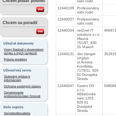
Chcem podať podnet
náhr.rodič
12440109
Profesionálny
náhr.rodič
12440037
Profesionálny
Chcem sa poradiť
náhr.rodič
12440334
net2net IT
46687
solutions s.r.o.
Hlavná
751/97, 930
Užitočné dokumenty
25 Vrakúň
Vzory žiadostí v slovenskom
jazyku a iných jazykoch
12440131
Ján Vangel-
35281
Uniplyn
Právne predpisy
ul.Ármina
Kornfelda
7179/11, 929
Užívateľský servis
01 Dunajská
Slobodný prístup k
Streda
informáciám
12440047
Gastro DS
50808
Ochrana osobných údajov
s.r.o.
Oznamovanie
Alžbetínske
protispoločenskej činnosti
nám.1203,
929 01
Dunajská
Naše registre
Streda
Sprostredkovatelia