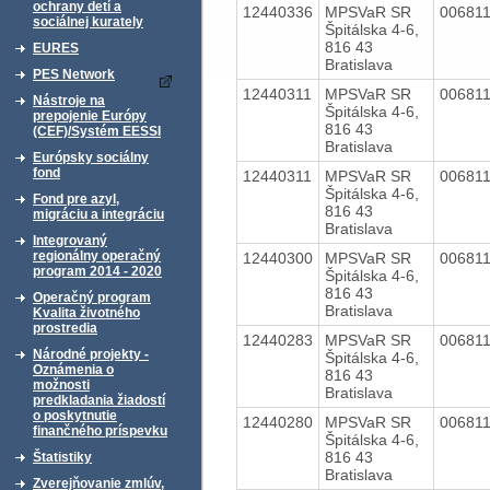
ochrany detí a
12440336
MPSVaR SR
00681
sociálnej kurately
Špitálska 4-6,
816 43
EURES
Bratislava
PES Network
12440311
MPSVaR SR
00681
Nástroje na
Špitálska 4-6,
prepojenie Európy
816 43
(CEF)/Systém EESSI
Bratislava
Európsky sociálny
fond
12440311
MPSVaR SR
00681
Špitálska 4-6,
Fond pre azyl,
816 43
migráciu a integráciu
Bratislava
Integrovaný
regionálny operačný
12440300
MPSVaR SR
00681
program 2014 - 2020
Špitálska 4-6,
816 43
Operačný program
Bratislava
Kvalita životného
prostredia
12440283
MPSVaR SR
00681
Národné projekty -
Špitálska 4-6,
Oznámenia o
816 43
možnosti
Bratislava
predkladania žiadostí
o poskytnutie
12440280
MPSVaR SR
00681
finančného príspevku
Špitálska 4-6,
816 43
Štatistiky
Bratislava
Zverejňovanie zmlúv,