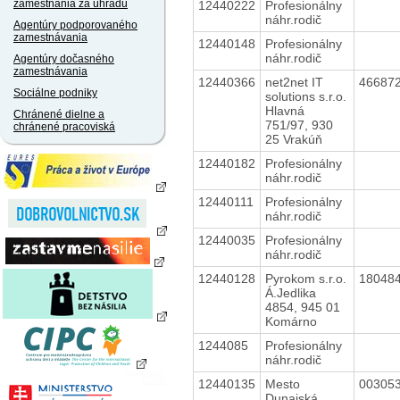
zamestnania za úhradu
12440222
Profesionálny
náhr.rodič
Agentúry podporovaného
zamestnávania
12440148
Profesionálny
náhr.rodič
Agentúry dočasného
zamestnávania
12440366
net2net IT
46687
Sociálne podniky
solutions s.r.o.
Hlavná
Chránené dielne a
751/97, 930
chránené pracoviská
25 Vrakúň
12440182
Profesionálny
náhr.rodič
12440111
Profesionálny
náhr.rodič
12440035
Profesionálny
náhr.rodič
12440128
Pyrokom s.r.o.
18048
Á.Jedlika
4854, 945 01
Komárno
1244085
Profesionálny
náhr.rodič
12440135
Mesto
00305
Dunajská