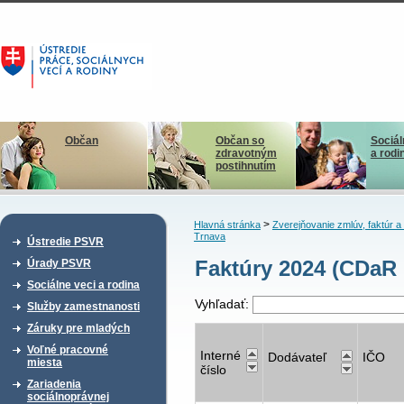
Občan
Občan so
Sociál
zdravotným
a rodi
postihnutím
>
Hlavná stránka
Zverejňovanie zmlúv, faktúr 
Trnava
Ústredie PSVR
Faktúry 2024 (CDaR
Úrady PSVR
Sociálne veci a rodina
Vyhľadať:
Služby zamestnanosti
Záruky pre mladých
Voľné pracovné
Interné
Dodávateľ
IČO
miesta
číslo
Zariadenia
sociálnoprávnej