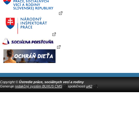
Copyright ©
Ústredie práce, sociálnych vecí a rodiny
Generuje
redakčný systém BUXUS CMS
spoločnosti
ui42
.