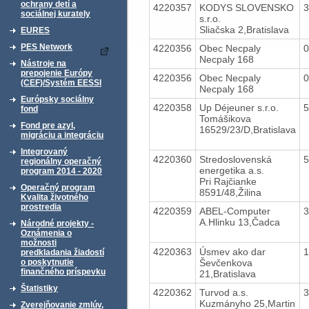
ochrany detí a
4220357
KODYS SLOVENSKO
sociálnej kurately
s.r.o.
Sliačska 2,Bratislava
EURES
PES Network
4220356
Obec Necpaly
Necpaly 168
Nástroje na
prepojenie Európy
4220356
Obec Necpaly
(CEF)/Systém EESSI
Necpaly 168
Európsky sociálny
4220358
Up Déjeuner s.r.o.
fond
Tomášikova
Fond pre azyl,
16529/23/D,Bratislava
migráciu a integráciu
Integrovaný
4220360
Stredoslovenská
regionálny operačný
energetika a.s.
program 2014 - 2020
Pri Rajčianke
Operačný program
8591/48,Žilina
Kvalita životného
prostredia
4220359
ABEL-Computer
A.Hlinku 13,Čadca
Národné projekty -
Oznámenia o
možnosti
4220363
Úsmev ako dar
predkladania žiadostí
Ševčenkova
o poskytnutie
finančného príspevku
21,Bratislava
Štatistiky
4220362
Turvod a.s.
Kuzmányho 25,Martin
Zverejňovanie zmlúv,