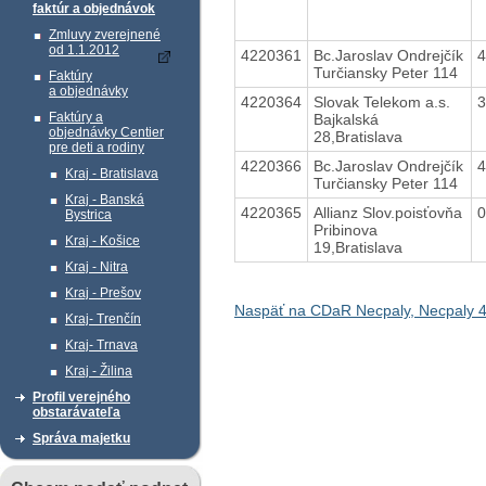
faktúr a objednávok
Zmluvy zverejnené
od 1.1.2012
4220361
Bc.Jaroslav Ondrejčík
Turčiansky Peter 114
Faktúry
a objednávky
4220364
Slovak Telekom a.s.
Faktúry a
Bajkalská
objednávky Centier
28,Bratislava
pre deti a rodiny
4220366
Bc.Jaroslav Ondrejčík
Kraj - Bratislava
Turčiansky Peter 114
Kraj - Banská
4220365
Allianz Slov.poisťovňa
Bystrica
Pribinova
Kraj - Košice
19,Bratislava
Kraj - Nitra
Kraj - Prešov
Naspäť na CDaR Necpaly, Necpaly 
Kraj- Trenčín
Kraj- Trnava
Kraj - Žilina
Profil verejného
obstarávateľa
Správa majetku