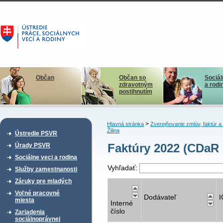
Občan
Občan so
Sociál
zdravotným
a rodi
postihnutím
>
Hlavná stránka
Zverejňovanie zmlúv, faktúr 
Žilina
Ústredie PSVR
Faktúry 2022 (CDaR 
Úrady PSVR
Sociálne veci a rodina
Vyhľadať:
Služby zamestnanosti
Záruky pre mladých
Voľné pracovné
Dodávateľ
miesta
Interné
číslo
Zariadenia
sociálnoprávnej