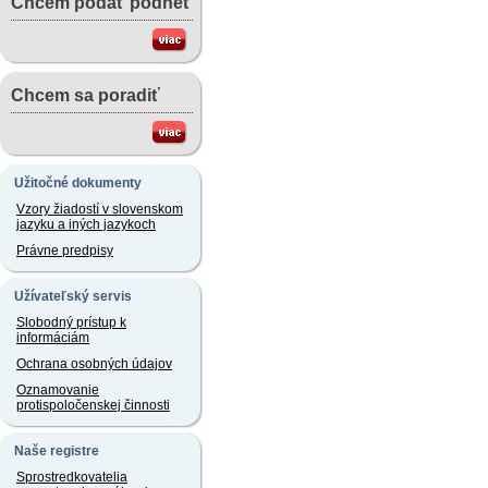
Chcem podať podnet
Chcem sa poradiť
Užitočné dokumenty
Vzory žiadostí v slovenskom
jazyku a iných jazykoch
Právne predpisy
Užívateľský servis
Slobodný prístup k
informáciám
Ochrana osobných údajov
Oznamovanie
protispoločenskej činnosti
Naše registre
Sprostredkovatelia