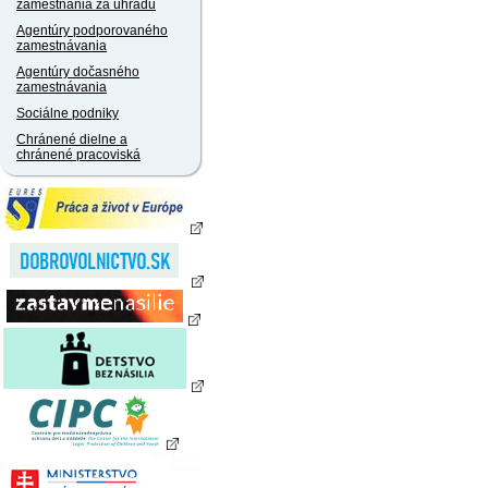
zamestnania za úhradu
Agentúry podporovaného
zamestnávania
Agentúry dočasného
zamestnávania
Sociálne podniky
Chránené dielne a
chránené pracoviská