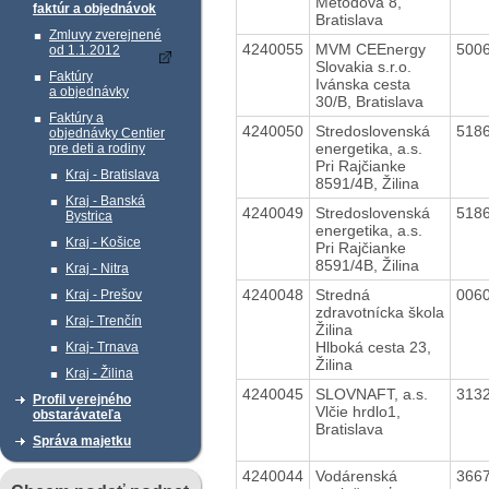
Metodova 8,
faktúr a objednávok
Bratislava
Zmluvy zverejnené
4240055
MVM CEEnergy
500
od 1.1.2012
Slovakia s.r.o.
Faktúry
Ivánska cesta
a objednávky
30/B, Bratislava
Faktúry a
4240050
Stredoslovenská
518
objednávky Centier
energetika, a.s.
pre deti a rodiny
Pri Rajčianke
Kraj - Bratislava
8591/4B, Žilina
Kraj - Banská
4240049
Stredoslovenská
518
Bystrica
energetika, a.s.
Kraj - Košice
Pri Rajčianke
8591/4B, Žilina
Kraj - Nitra
4240048
Stredná
006
Kraj - Prešov
zdravotnícka škola
Kraj- Trenčín
Žilina
Hlboká cesta 23,
Kraj- Trnava
Žilina
Kraj - Žilina
4240045
SLOVNAFT, a.s.
313
Profil verejného
Vlčie hrdlo1,
obstarávateľa
Bratislava
Správa majetku
4240044
Vodárenská
366