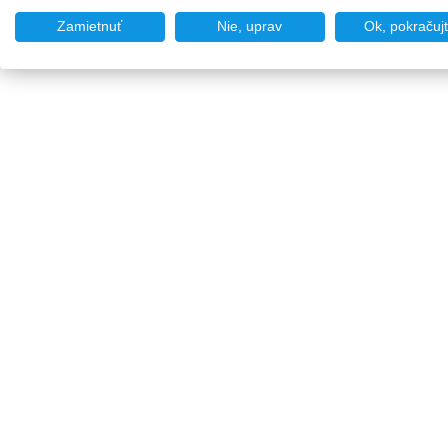
Zamietnuť
Nie, uprav
Ok, pokračuj