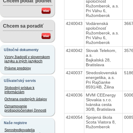
Chcem podať podnet
spoločnosť
Ružomberok, a.s.
Pri Váhu 6,
Ružomberok
4240043
Vodárenská
366
Chcem sa poradiť
spoločnosť
Ružomberok, a.s.
Pri Váhu 6,
Ružomberok
Užitočné dokumenty
4240042
Slovak Telekom,
357
a.s.
Vzory žiadostí v slovenskom
Bajkalská 28,
jazyku a iných jazykoch
Bratislava
Právne predpisy
4240037
Stredoslovenská
518
energetika, a.s.
Užívateľský servis
Pri Rajčianke
8591/4B, Žilina
Slobodný prístup k
informáciám
4240036
MVM CEEnergy
500
Ochrana osobných údajov
Slovakia s.r.o.
Ivánska cesta
Oznamovanie
30/B, Bratislava
protispoločenskej činnosti
4240054
Spojená škola
008
Scota Viatora 8,
Naše registre
Ružomberok
Sprostredkovatelia