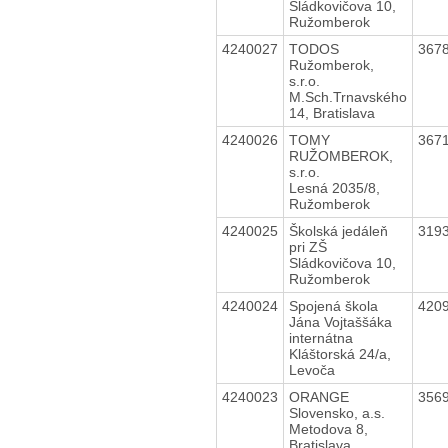
Sládkovičova 10,
Ružomberok
4240027
TODOS
367
Ružomberok,
s.r.o.
M.Sch.Trnavského
14, Bratislava
4240026
TOMY
367
RUŽOMBEROK,
s.r.o.
Lesná 2035/8,
Ružomberok
4240025
Školská jedáleň
319
pri ZŠ
Sládkovičova 10,
Ružomberok
4240024
Spojená škola
420
Jána Vojtaššáka
internátna
Kláštorská 24/a,
Levoča
4240023
ORANGE
356
Slovensko, a.s.
Metodova 8,
Bratislava