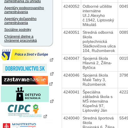
zamestnania za úhradu
4240052
Odborné učilište
004
Agentúry podporovaného
internátne
zamestnávania
Ul.J.Alexyho
Agentúry dočasného
č.1942, Liptovský
zamestnávania
Mikuláš
Sociálne podniky
4240051
Stredná odborná
008
škola
Chránené dielne a
chránené pracoviská
polytechnická
Sládkovičova ulica
104, Ružomberok
4240047
Spojená škola
001
Hlavná 2, Žilina-
Bytčica
4240046
Spojená škola
379
Malé Tatry 3,
Ružomberok
4240041
Špeciálna
422
základná škola s
MŠ internátna
Kúpeľná 97,
Liptovský Ján
4240040
Stredná športová
554
škola
Rosinská 6, Žilina