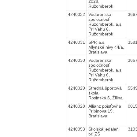
2028,
Ružomberok
4240032
Vodárenská
366
spoločnosť
Ružomberok, a.s.
Pri Váhu 6,
Ružomberok
4240031
SPP, a.s.
358
Mlynské nivy 44/a,
Bratislava
4240030
Vodárenská
366
spoločnosť
Ružomberok, a.s.
Pri Váhu 6,
Ružomberok
4240029
Stredná športová
554
škola
Rosinská 6, Žilina
4240028
Allianz poisťovňa
001
Pribinova 19,
Bratislava
4240053
Školská jedáleň
319
pri ZŠ