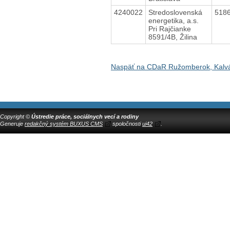
4240022
Stredoslovenská
518
energetika, a.s.
Pri Rajčianke
8591/4B, Žilina
Naspäť na CDaR Ružomberok, Kalv
Copyright ©
Ústredie práce, sociálnych vecí a rodiny
Generuje
redakčný systém BUXUS CMS
spoločnosti
ui42
.