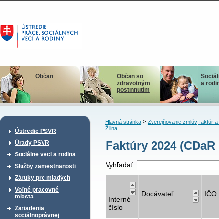
Občan
Občan so
Sociál
zdravotným
a rodi
postihnutím
>
Hlavná stránka
Zverejňovanie zmlúv, faktúr 
Žilina
Ústredie PSVR
Faktúry 2024 (CDaR
Úrady PSVR
Sociálne veci a rodina
Vyhľadať:
Služby zamestnanosti
Záruky pre mladých
Voľné pracovné
Dodávateľ
IČO
miesta
Interné
číslo
Zariadenia
sociálnoprávnej