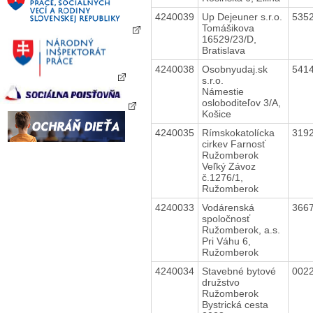
4240039
Up Dejeuner s.r.o.
535
Tomášikova
16529/23/D,
Bratislava
4240038
Osobnyudaj.sk
541
s.r.o.
Námestie
osloboditeľov 3/A,
Košice
4240035
Rímskokatolícka
319
cirkev Farnosť
Ružomberok
Veľký Závoz
č.1276/1,
Ružomberok
4240033
Vodárenská
366
spoločnosť
Ružomberok, a.s.
Pri Váhu 6,
Ružomberok
4240034
Stavebné bytové
002
družstvo
Ružomberok
Bystrická cesta