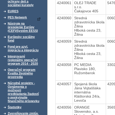
ochrany detí a
4240061
OLEJ TRADE
547
sociálnej kurately
s.r.o.
Čakajovce 405
EURES
PES Network
4240060
Stredná
006
zdravotnícka škola
Nástroje na
Žilina
prepojenie Európy
Hlboká cesta 23,
(CEF)/Systém EESSI
Žilina
Európsky sociálny
fond
4240059
Stredná
006
zdravotnícka škola
Fond pre azyl,
Žilina
migráciu a integráciu
Hlboká cesta 23,
Integrovaný
Žilina
regionálny operačný
program 2014 - 2020
4240058
PC MEDIA
330
Plavisko 180,
Operačný program
Ružomberok
Kvalita životného
prostredia
Národné projekty -
4240057
Spojená škola
420
Oznámenia o
Jána Vojtaššáka
možnosti
internátna
predkladania žiadostí
Kláštorská 24/a,
o poskytnutie
Levoča
finančného príspevku
4240056
ORANGE
356
Štatistiky
Slovensko, a.s.
Zverejňovanie zmlúv,