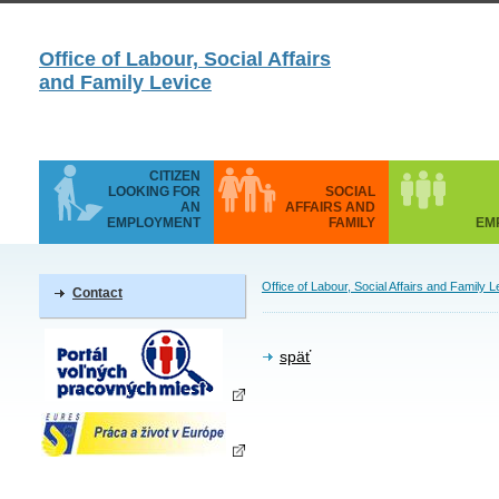
Office of Labour, Social Affairs
and Family Levice
CITIZEN
LOOKING FOR
SOCIAL
AN
AFFAIRS AND
EMPLOYMENT
FAMILY
EM
Office of Labour, Social Affairs and Family L
Contact
späť