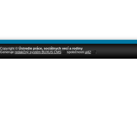
Copyright ©
Ústredie práce, sociálnych vecí a rodiny
Generuje
redakčný systém BUXUS CMS
spoločnosti
ui42
.