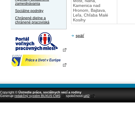
Most, Nána,
zamestnávania
Kamenica nad
Hronom, Bajtava,
Sociálne podniky
Leľa, Chľaba Malé
Chránené dielne a
Kosihy
chránené pracoviská
späť
Copyright ©
Ústredie práce, sociálnych vecí a rodiny
Generuje
redakčný systém BUXUS CMS
spoločnosti
ui42
.