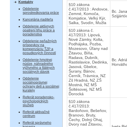
Kontakty
§10 zákona
Oddelenie
č.417/2013 : Andovce,
Bc. Jan
sprostredkovania práce
Zemné, Komoča,
Szijjárt
Komjatice, Veľký Kýr,
Kancelária riaditeľa
Salka, Svodín, Mužla
Oddelenie aktívnych
§10 zákona č.
opatrení trhu práce a
poradenstva
417/2013: Lipová,
Nové Zámky, Kolta,
Oddelenie peňažných
Podhájska, Pozba,
príspevkov na
Mozesovo, Úľany nad
kompenzáciu ŤZP a
Žitavou, Bíňa,
posudkových činností
Radava, Dubník,
Bc. Adri
Oddelenie hmotnej
Rastislavice, Dedinka,
núdze, náhradného
Horváth
Jasová, Gbelce,
výživného a štátnych
Šurany, Bánov,
sociálnych dávok
Černík, Trávnica, NZ
Oddelenie
Zš Hradná, NZ ZŠ
sociálnoprávnej
Mostná, NZ MŠ
ochrany detí a sociálnej
Šoltésovej, NZ MŠ
kurately
Ďorocká
Referát poradensko-
psychologických
§10 zákona
služieb
č.417/2013:
Bardoňovo, Bešeňov,
Referát aktivačné
Branovo, Bruty,
centrum
Čechy, Dolný Ohaj,
Referát správneho
Dvory nad Žitavou,
Iveta Bi
konania