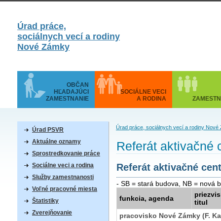
Úrad práce,
sociálnych vecí a rodiny
Nové Zámky
OBČAN
HĽADAJÚCI
SOCIÁLNE VECI
ZAMESTNANIE
A RODINA
ZAMESTN
Úrad práce, sociálnych vecí a rodiny Nov
Úrad PSVR
Aktuálne oznamy
Referát aktivačné
Sprostredkovanie práce
Sociálne veci a rodina
Referát aktivačné cen
Služby zamestnanosti
- SB = stará budova, NB = nová 
Voľné pracovné miesta
priezvi
funkcia, agenda
Štatistiky
titul
Zverejňovanie
pracovisko Nové Zámky (F. Ka