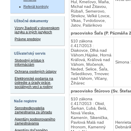
Hul, Kmeťovo, Maňa,
Michal nad Žitavou,
Referát kontroly
Rúbaň, Semerovo,
Strekov, Veľké Lovce,
Vlkas, Tvrdošovce,
Užitočné dokumenty
Jatov, Palárikovo
Vzory žiadostí v slovenskom
jazyku a iných jazykoch
pracovisko Šaľa (P. Pázmáňa 2
Právne predpisy
§10 zákona
č.417/2013 :
Diakovce, Dlhá nad
Užívateľský servis
Váhom,Hájske, Horná
Kráľová, Kráľová nad
Slobodný prístup k
Simona 
Váhom, Močenok,
informáciám
Neded, Selice, Šaľa,
Ochrana osobných údajov
Tešedíkovo, Trnovec
nad Váhom, Vlčany,
Elektronické podania na
ústredie a úrady práce,
Žihárec
sociálnych vecí a rodiny
pracovisko Štúrovo (Sv. Štefa
§10 zákona
Naše registre
č.417/2013 : Obid,
Šarkan, Ľubá, Belá,
Sprostredkovatelia
zamestnania za úhradu
Nová Vieska,
Kamenín, Sikenička,
Agentúry podporovaného
Pavlová Malá nad
Henrieta
zamestnávania
Hronom, Kamenný
Debnári
Agentúry dočasného