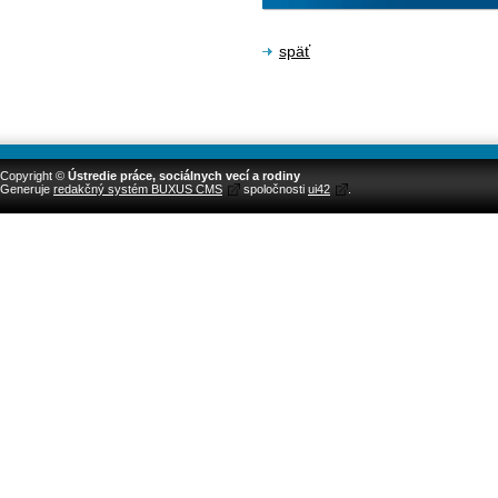
späť
Copyright ©
Ústredie práce, sociálnych vecí a rodiny
Generuje
redakčný systém BUXUS CMS
spoločnosti
ui42
.