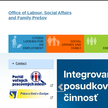
Office of Labour, Social Affairs
and Family Prešov
CITIZEN
LOOKING FOR
SOCIAL
AN
AFFAIRS AND
EMPLOYMENT
FAMILY
EM
Contact