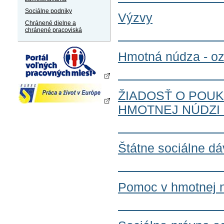
Sociálne podniky
Výzvy
Chránené dielne a
chránené pracoviská
Hmotná núdza - o
ŽIADOSŤ O POUK
HMOTNEJ NÚDZI
Štátne sociálne d
Pomoc v hmotnej 