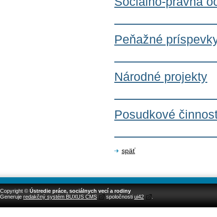
Sociálno-právna o
Peňažné príspevk
Národné projekty
Posudkové činnost
späť
Copyright ©
Ústredie práce, sociálnych vecí a rodiny
Generuje
redakčný systém BUXUS CMS
spoločnosti
ui42
.