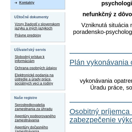
psycholog
Kontakty
nefunkčný z dôvo
Užitočné dokumenty
Vzniknutá situácia
Vzory žiadostí v slovenskom
jazyku a iných jazykoch
poradensko-psycholog
Právne predpisy
Užívateľský servis
Slobodný prístup k
Plán vykonávania 
informáciám
Ochrana osobných údajov
Elektronické podania na
ústredie a úrady práce,
vykonávania opatre
sociálnych vecí a rodiny
Úradu práce, so
Naše registre
Sprostredkovatelia
zamestnania za úhradu
Osobitný príjemca 
Agentúry podporovaného
zabezpečenie výko
zamestnávania
Agentúry dočasného
zamestnávania