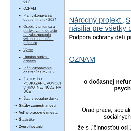
deti“
OZNAM
Plán vykonávania
Národný projekt „S
opatrení na rok 2024
násilia pre všetky d
Osobitný príjemca a
poskytovanie dotácie
na zabezpečenie
Podpora ochrany detí p
výkonu osobitného
príjemcu
Výzvy
Hmotná núdza -
OZNAM
oznamy
Plán vykonávania
opatrení na rok 2023
ŽIADOSŤ O
o dočasnej nefun
POUKAZANIE POMOCI
psych
V HMOTNEJ NÚDZI NA
ÚČET
Štátne sociálne dávky
Služby zamestnanosti
Úrad práce, sociál
Voľné pracovné miesta
sociálnych
Štatistiky
že s účinnosťou
od 
Zverejňovanie