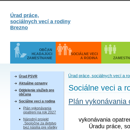
Úrad práce,
sociálnych vecí a rodiny
Brezno
OBČAN
HĽADAJÚCI
SOCIÁLNE VECI
ZAMESTNANIE
A RODINA
ZAMESTN
Úrad práce, sociálnych vecí a r
Úrad PSVR
Aktuálne oznamy
Sociálne veci a r
Oddelenie služieb pre
občana
Plán vykonávania 
Sociálne veci a rodina
Plán vykonávania
opatrení na rok 2027
vykonávania opatre
Národný projekt
„Spoločne za detstvo
Úradu práce, so
bez násilia pre všetky