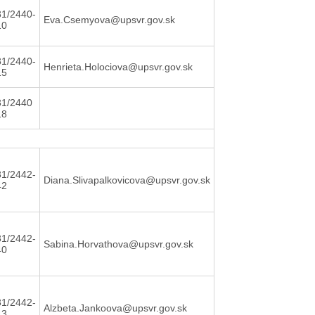
31/2440-
Eva.Csemyova@upsvr.gov.sk
10
31/2440-
Henrieta.Holociova@upsvr.gov.sk
15
31/2440
18
31/2442-
Diana.Slivapalkovicova@upsvr.gov.sk
42
31/2442-
Sabina.Horvathova@upsvr.gov.sk
40
31/2442-
Alzbeta.Jankoova@upsvr.gov.sk
43