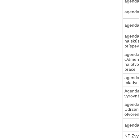
agenda
agend
agend
agenda
na skú
príspe
agenda
Odmena
na otv
práce
agenda
mladýc
Agenda
vyrovn
agenda
Udržan
otvore
agenda
NP Zvy