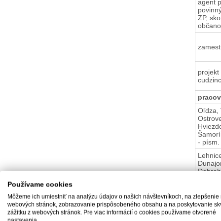
agent p
povinn
ZP, sko
občano
zamest
projekt
cudzin
pracov
Oľdza, 
Ostrove
Hviezdo
Šamorín
- písm.
Lehnic
Dunajo
Dobroho
písm. R
Používame cookies
C,D, H
Môžeme ich umiestniť na analýzu údajov o našich návštevníkoch, na zlepšenie
Nový Ži
webových stránok, zobrazovanie prispôsobeného obsahu a na poskytovanie sk
Vojtech
zážitku z webových stránok. Pre viac informácií o cookies používame otvorené
Šamorín
nastavenia.