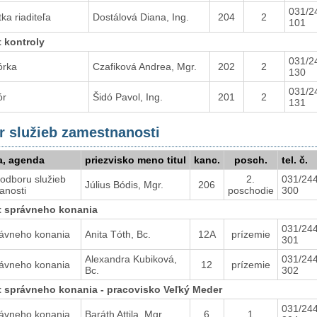
031/2
tka riaditeľa
Dostálová Diana, Ing.
204
2
101
t kontroly
031/2
órka
Czafiková Andrea, Mgr.
202
2
130
031/2
ór
Šidó Pavol, Ing.
201
2
131
 služieb zamestnanosti
a, agenda
priezvisko meno titul
kanc.
posch.
tel. č.
ľ odboru služieb
2.
031/24
Július Bódis, Mgr.
206
anosti
poschodie
300
t správneho konania
031/24
rávneho konania
Anita Tóth, Bc.
12A
prízemie
301
Alexandra Kubiková,
031/24
rávneho konania
12
prízemie
Bc.
302
t správneho konania - pracovisko Veľký Meder
031/24
rávneho konania
Baráth Attila, Mgr.
6
1