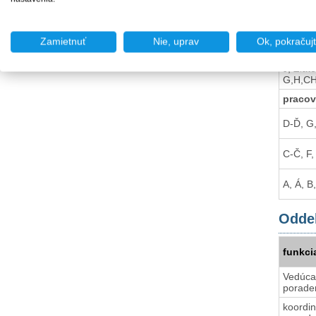
Klasy -
K,V,W,X
Janíky,
Zamietnuť
Nie, uprav
Ok, pokračuj
Trnávka
Čakany
J, Zlat
G,H,CH,
pracov
D-Ď, G,
C-Č, F,
A, Á, B,
Oddel
funkci
Vedúc
porade
koordi