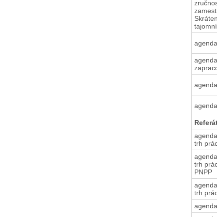
zručnos
zamest
Skráte
tajomn
agenda
agenda
zaprac
agend
agenda
Referá
agenda
trh pr
agenda
trh prá
PNPP
agenda
trh prá
agend