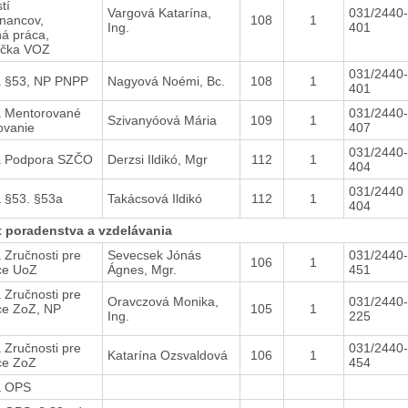
tí
Vargová Katarína,
031/2440-
nancov,
108
1
Ing.
401
ná práca,
íčka VOZ
031/2440-
 §53, NP PNPP
Nagyová Noémi, Bc.
108
1
401
 Mentorované
031/2440-
Szivanyóová Mária
109
1
ovanie
407
031/2440-
a Podpora SZČO
Derzsi Ildikó, Mgr
112
1
404
031/2440
 §53. §53a
Takácsová Ildikó
112
1
404
t poradenstva a vzdelávania
 Zručnosti pre
Sevecsek Jónás
031/2440-
106
1
áce UoZ
Ágnes, Mgr.
451
 Zručnosti pre
Oravczová Monika,
031/2440-
ce ZoZ, NP
105
1
Ing.
225
 Zručnosti pre
031/2440-
Katarína Ozsvaldová
106
1
ce ZoZ
454
a OPS