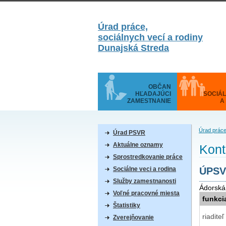
Úrad práce,
sociálnych vecí a rodiny
Dunajská Streda
OBČAN
HĽADAJÚCI
SOCIÁL
ZAMESTNANIE
A
Úrad práce
Úrad PSVR
Aktuálne oznamy
Kont
Sprostredkovanie práce
Sociálne veci a rodina
ÚPSV
Služby zamestnanosti
Ádorská
Voľné pracovné miesta
funkci
Štatistiky
riadit
Zverejňovanie