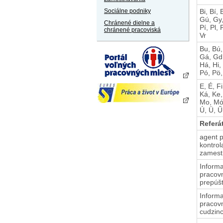
Bi, Bí,
Sociálne podniky
Gú, Gy,
Chránené dielne a
Pí, Pl, 
chránené pracoviská
Vr
Bu, Bú,
Gá, Gd,
Há, Hi,
Pó, Pö,
E, É, F
Ká, Ke,
Mo, Mó,
Ú, Ü, Ű,
Referá
agent p
kontrol
zamest
Informa
pracov
prepúš
Informa
pracov
cudzin