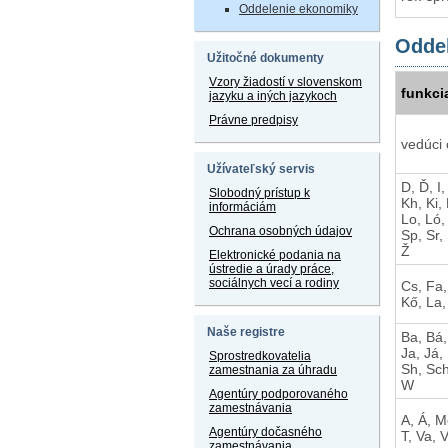
Oddelenie ekonomiky
Oddel
Užitočné dokumenty
Vzory žiadostí v slovenskom
funkci
jazyku a iných jazykoch
Právne predpisy
vedúci 
Užívateľský servis
D, Ď, I,
Slobodný prístup k
Kh, Ki, 
informáciám
Lo, Ló,
Ochrana osobných údajov
Sp, Sr,
Ž
Elektronické podania na
ústredie a úrady práce,
sociálnych vecí a rodiny
Cs, Fa,
Kő, La,
Naše registre
Ba, Bá,
Ja, Já,
Sprostredkovatelia
Sh, Sch
zamestnania za úhradu
W
Agentúry podporovaného
zamestnávania
A, Á, M
Agentúry dočasného
T, Va, 
zamestnávania