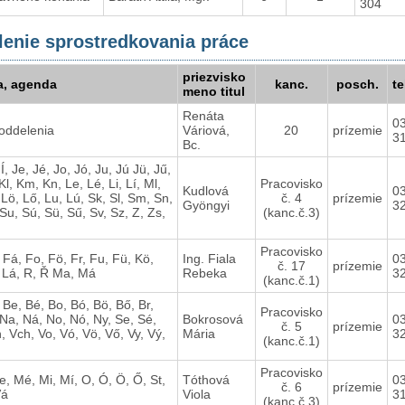
304
enie sprostredkovania práce
priezvisko
a, agenda
kanc.
posch.
te
meno titul
Renáta
0
oddelenia
Váriová,
20
prízemie
3
Bc.
 Í, Je, Jé, Jo, Jó, Ju, Jú Jü, Jű,
Kl, Km, Kn, Le, Lé, Li, Lí, Ml,
Pracovisko
Kudlová
0
 Lö, Lő, Lu, Lú, Sk, Sl, Sm, Sn,
č. 4
prízemie
Gyöngyi
3
 Su, Sú, Sü, Sű, Sv, Sz, Z, Zs,
(kanc.č.3)
Pracovisko
 Fá, Fo, Fö, Fr, Fu, Fü, Kö,
Ing. Fiala
0
č. 17
prízemie
 Lá, R, Ř Ma, Má
Rebeka
3
(kanc.č.1)
 Be, Bé, Bo, Bó, Bö, Bő, Br,
Pracovisko
 Na, Ná, No, Nó, Ny, Se, Sé,
Bokrosová
0
č. 5
prízemie
, Vch, Vo, Vó, Vö, Vő, Vy, Vý,
Mária
3
(kanc.č.1)
Pracovisko
e, Mé, Mi, Mí, O, Ó, Ö, Ő, St,
Tóthová
0
č. 6
prízemie
Vá
Viola
3
(kanc.č.3)