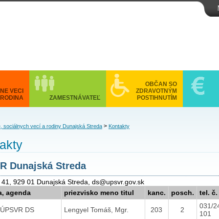
OBČAN SO
NE VECI
ZDRAVOTNÝM
 RODINA
ZAMESTNÁVATEĽ
POSTIHNUTÍM
>
, sociálnych vecí a rodiny Dunajská Streda
Kontakty
akty
R Dunajská Streda
 41, 929 01 Dunajská Streda, ds@upsvr.gov.sk
a, agenda
priezvisko meno titul
kanc.
posch.
tel. č.
031/2
eľ ÚPSVR DS
Lengyel Tomáš, Mgr.
203
2
101