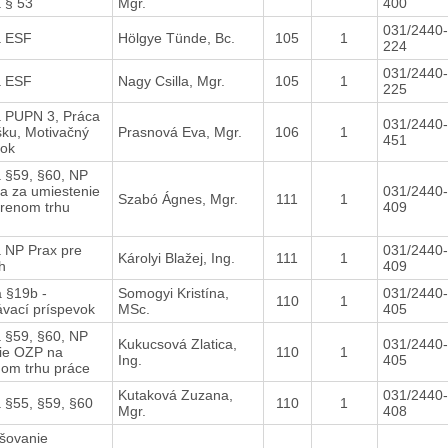
 § 53
Mgr.
400
031/2440-
a ESF
Hölgye Tünde, Bc.
105
1
224
031/2440-
a ESF
Nagy Csilla, Mgr.
105
1
225
 PUPN 3, Práca
031/2440-
šku, Motivačný
Prasnová Eva, Mgr.
106
1
451
vok
 §59, §60, NP
 za umiestenie
031/2440-
Szabó Ágnes, Mgr.
111
1
orenom trhu
409
 NP Prax pre
031/2440-
Károlyi Blažej, Ing.
111
1
h
409
 §19b -
Somogyi Kristína,
031/2440-
110
1
ávací príspevok
MSc.
405
 §59, §60, NP
Kukucsová Zlatica,
031/2440-
ie OZP na
110
1
Ing.
405
nom trhu práce
Kutaková Zuzana,
031/2440-
 §55, §59, §60
110
1
Mgr.
408
šovanie