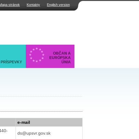
Mapa stránok
Kontakty
English version
OBČAN A
EURÓPSKA
PRÍSPEVKY
ÚNIA
e-mail
440-
ds@upsvr.gov.sk