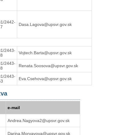
31/2442-
Dasa.Lagova@upsvr.gov.sk
17
31/2443-
Vojtech.Barta@upsvr.gov.sk
18
31/2443-
Renata.Soosova@upsvr.gov.sk
18
31/2443-
Eva.Csehova@upsvr.gov.sk
53
tva
e-mail
Andrea.Nagyova2@upsvr.gov.sk
Darina.Morvayova@upsvr.gov.sk