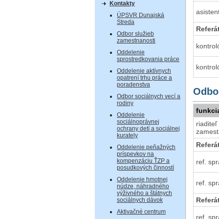
Kontakty
asisten
ÚPSVR Dunajská
Streda
Referá
Odbor služieb
zamestnanosti
kontrol
Oddelenie
sprostredkovania práce
kontrol
Oddelenie aktívnych
opatrení trhu práce a
poradenstva
Odbor
Odbor sociálnych vecí a
rodiny
funkci
Oddelenie
sociálnoprávnej
riadite
ochrany detí a sociálnej
zamest
kurately
Referá
Oddelenie peňažných
príspevkov na
kompenzáciu ŤZP a
ref. sp
posudkových činností
Oddelenie hmotnej
ref. sp
núdze, náhradného
výživného a štátnych
Referá
sociálnych dávok
Aktivačné centrum
ref. sp