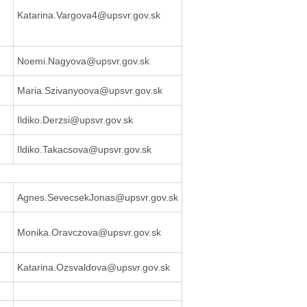
Katarina.Vargova4@upsvr.gov.sk
Noemi.Nagyova@upsvr.gov.sk
Maria.Szivanyoova@upsvr.gov.sk
Ildiko.Derzsi@upsvr.gov.sk
Ildiko.Takacsova@upsvr.gov.sk
Agnes.SevecsekJonas@upsvr.gov.sk
Monika.Oravczova@upsvr.gov.sk
Katarina.Ozsvaldova@upsvr.gov.sk