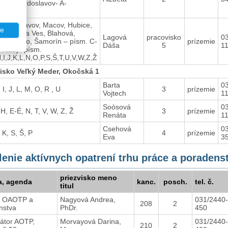
 R, Hviezdoslavov- A-
,Y,Z,Ž
 Kvetoslavov, Macov, Hubice,
te
, Bellova Ves, Blahová,
Lagová
pracovisko
0
, Mierovo, Šamorín – písm. C-
prízemie
Dáša
5
1
é Klasy- písm.
I,J,K,L,N,O,P,S,Š,T,U,V,W,Z,Ž
isko Veľký Meder, Okočská 1
Barta
0
 I, J, L, M, O, R , U
3
prízemie
Vojtech
1
Soósová
0
 H, E-É, N, T, V, W, Z, Ž
3
prízemie
Renáta
1
Csehová
0
 K, S, Š, P
4
prízemie
Eva
3
enie aktívnych opatrení trhu práce a poradens
priezvisko meno
a, agenda
kanc.
posch.
tel. č.
titul
a OAOTP a
Nagyová Andrea,
031/2440-
208
2
nstva
PhDr.
450
nátor AOTP,
Morvayová Darina,
031/2440-
210
2