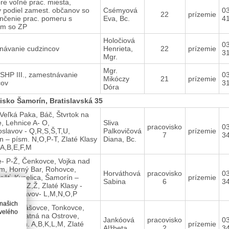
re voľné prac. miesta,
ý podiel zamest. občanov so
Csémyová
0
22
prízemie
nčenie prac. pomeru s
Eva, Bc.
4
m so ZP
Holočiová
0
návanie cudzincov
Henrieta,
22
prízemie
3
Mgr.
Mgr.
 SHP III., zamestnávanie
0
Mikóczy
21
prízemie
cov
3
Dóra
isko Šamorín, Bratislavská 35
Veľká Paka, Báč, Štvrtok na
, Lehnice A- O,
Sliva
pracovisko
0
slavov - Q,R,S,Š,T,U,
Palkovičová
prízemie
7
3
 – písm. N,O,P-T, Zlaté Klasy
Diana, Bc.
 A,B,E,F,M
e- P-Ž, Čenkovce, Vojka nad
m, Horný Bar, Rohovce,
Horváthová
pracovisko
0
šť, Kyselica, Šamorín –
prízemie
Sabina
6
3
, U,V,W,Z,Ž, Zlaté Klasy -
viezdoslavov- L,M,N,O,P
 našich
vot - Eliášovce, Tonkovce,
velého
ovce, Blatná na Ostrove,
Jankóová
pracovisko
0
 – písm. A,B,K,L,M, Zlaté
prízemie
Alžbeta
2
3