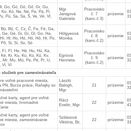
 Bl, Go, Gó, Gö, Gő, Gr, Gu,
Mgr.
Pracovisko
 Ko, Kó, Ne, Né, Pa, Pá, Pi,
0
Janigová
č. 7
prízemie
Pu, Pú, Sa, Sá, Š, Ve, Vé, Vl,
3
Gabriela
(kanc.č.3)
 Bü, Bű, C, Cz, Č, Fe, Fé, Ga,
Pracovisko
 Ge, Gé, Gi, Gí, Gl, Go, Ha,
Hölgyeová
0
č. 8
prízemie
 Hí, Hl, Ho, Hó, Hö, Hő, Hr, Po,
Monika
3
(kanc.č.2)
 Pő, Si, Sí, So, Só
i, Fí, Fl, He, Hé, Hu, Hú, Ka,
Pracovisko
 Ké, Kr, Ku, Kú, Kü, Kű, Kv,
Egriová
0
č. 9
prízemie
 Mr, Mu, Mú, Pe, Pé, Pr, U,
Henrieta
3
(kanc.č.2)
 Vi, Ví
t služieb pre zamestnávateľa
re voľné pracovné miesta,
László
0
a PN, Burza práce, Raňajky so
Balogh,
21
prízemie
3
návateľmi
Mgr.
čné karty, agent pre voľné
Rácz
0
né miesta, hromadné
22
prízemie
Evelin, Mgr.
4
ťanie
čné karty, agent pre voľné
Szitásová
0
né miesta, zamestnávanie
22
prízemie
Viktória, Bc.
3
cov