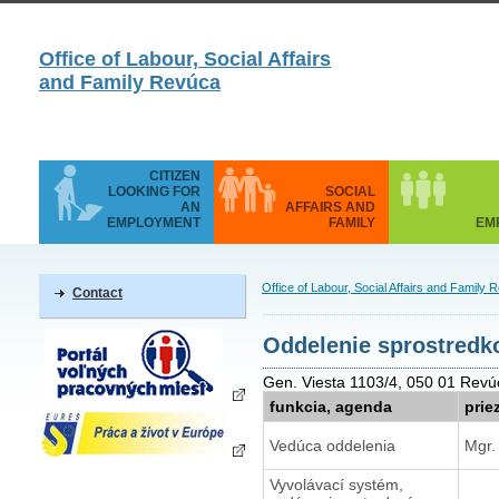
Office of Labour, Social Affairs
and Family Revúca
CITIZEN
LOOKING FOR
SOCIAL
AN
AFFAIRS AND
EMPLOYMENT
FAMILY
EM
Office of Labour, Social Affairs and Family 
Contact
Oddelenie sprostredk
Gen. Viesta 1103/4, 050 01 Revú
funkcia, agenda
prie
Vedúca oddelenia
Mgr.
Vyvolávací systém,