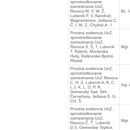
sprostredkovanie
zamestnania UoZ,
Revúca M, V, W, Ž,
Bc. 
Lubeník F, V, Nandraž,
Magnezitovce, Jelšava C,
Č, I, M, Z, Chyžné A - I
Prvotná evidencia UoZ,
sprostredkovanie
zamestnania UoZ,
Revúca S, Š, T, Lubeník
Mgr.
T, Rybník, Muránska
Huta, Ratkovské Bystré,
Ploské
Prvotná evidencia UoZ,
sprostredkovanie
zamestnania UoZ Revúca
C, H, Z, Lubeník A, B, C,
Ing.
I, J, K, L, O, P, R,
Gemerský Sad, Sirk -
Červeňany, Jelšava E, G,
CH, Š
Prvotná evidencia UoZ,
sprostredkovanie
zamestnania UoZ,
Mgr.
Revúca Č, Ť, Lubeník
D,S, Gemerské Teplice,