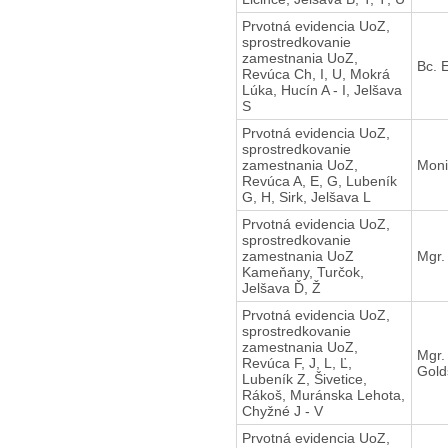
Prvotná evidencia UoZ,
sprostredkovanie
zamestnania UoZ,
Bc. 
Revúca Ch, I, U, Mokrá
Lúka, Hucín A - I, Jelšava
S
Prvotná evidencia UoZ,
sprostredkovanie
zamestnania UoZ,
Moni
Revúca A, E, G, Lubeník
G, H, Sirk, Jelšava L
Prvotná evidencia UoZ,
sprostredkovanie
zamestnania UoZ
Mgr.
Kameňany, Turčok,
Jelšava Ď, Ž
Prvotná evidencia UoZ,
sprostredkovanie
zamestnania UoZ,
Mgr.
Revúca F, J, L, Ľ,
Gold
Lubeník Z, Šivetice,
Rákoš, Muránska Lehota,
Chyžné J - V
Prvotná evidencia UoZ,