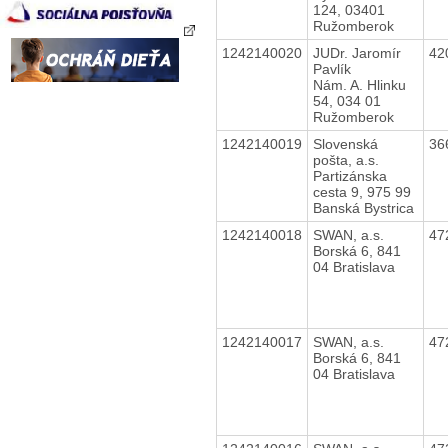
124, 03401
Ružomberok
1242140020
JUDr. Jaromír
42
Pavlík
Nám. A. Hlinku
54, 034 01
Ružomberok
1242140019
Slovenská
36
pošta, a.s.
Partizánska
cesta 9, 975 99
Banská Bystrica
1242140018
SWAN, a.s.
47
Borská 6, 841
04 Bratislava
1242140017
SWAN, a.s.
47
Borská 6, 841
04 Bratislava