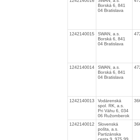
1242140016
SWAN, a.s.
47
Borská 6, 841
04 Bratislava
1242140015
SWAN, a.s.
47
Borská 6, 841
04 Bratislava
1242140014
SWAN, a.s.
47
Borská 6, 841
04 Bratislava
1242140013
Vodárenská
36
spol. RK, a.s.
Pri Váhu 6, 034
06 Ružomberok
1242140012
Slovenská
36
pošta, a.s.
Partizánska
cesta 9, 975 99