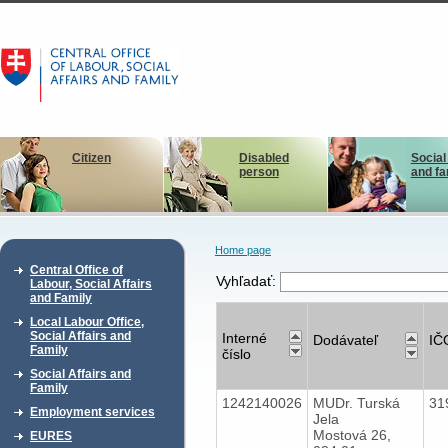
Citizen
Disabled
Social
person
and fa
Home page
Central Office of
Vyhľadať:
Labour, Social Affairs
and Family
Local Labour Office,
Social Affairs and
Interné
Dodávateľ
IČ
Family
číslo
Social Affairs and
Family
1242140026
MUDr. Turská
31
Employment services
Jela
Mostová 26,
EURES