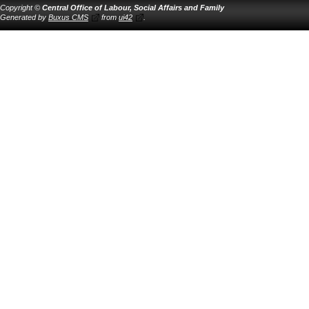
Copyright ©
Central Office of Labour, Social Affairs and Family
Generated by
Buxus CMS
from
ui42
.