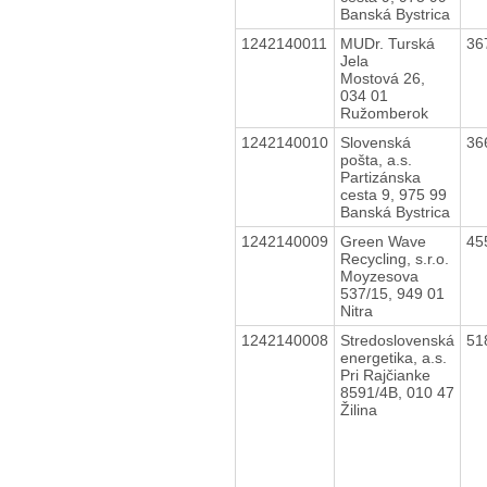
Banská Bystrica
1242140011
MUDr. Turská
36
Jela
Mostová 26,
034 01
Ružomberok
1242140010
Slovenská
36
pošta, a.s.
Partizánska
cesta 9, 975 99
Banská Bystrica
1242140009
Green Wave
45
Recycling, s.r.o.
Moyzesova
537/15, 949 01
Nitra
1242140008
Stredoslovenská
51
energetika, a.s.
Pri Rajčianke
8591/4B, 010 47
Žilina