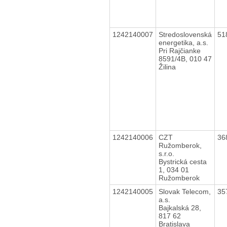
1242140007
Stredoslovenská
51
energetika, a.s.
Pri Rajčianke
8591/4B, 010 47
Žilina
1242140006
CZT
36
Ružomberok,
s.r.o.
Bystrická cesta
1, 034 01
Ružomberok
1242140005
Slovak Telecom,
35
a.s.
Bajkalská 28,
817 62
Bratislava