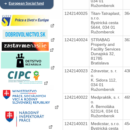
034 01
European Social fund
Ružomberok
1242140025
Titan-Tatraplast,
36
s.r.o.
Bystrická cesta
5644, 034 01
Ružomberok
1242140024
STRABAG
36
Property and
Facility Services
Dunajská 32,
81785
Bratislava
1242140023
Zdravstar, s. r.
43
o.
K. Sidora 112,
034 01
Ružomberok
1242140022
Medpraktik, s. r.
46
o.
A. Bernoláka
5231/4, 034 01
Ružomberok
1242140021
Medicstar, s.r.o.
45
Bystrická cesta