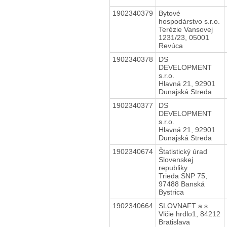
1902340379
Bytové
hospodárstvo s.r.o.
Terézie Vansovej
1231/23, 05001
Revúca
1902340378
DS
DEVELOPMENT
s.r.o.
Hlavná 21, 92901
Dunajská Streda
1902340377
DS
DEVELOPMENT
s.r.o.
Hlavná 21, 92901
Dunajská Streda
1902340674
Štatistický úrad
Slovenskej
republiky
Trieda SNP 75,
97488 Banská
Bystrica
1902340664
SLOVNAFT a.s.
Vlčie hrdlo1, 84212
Bratislava