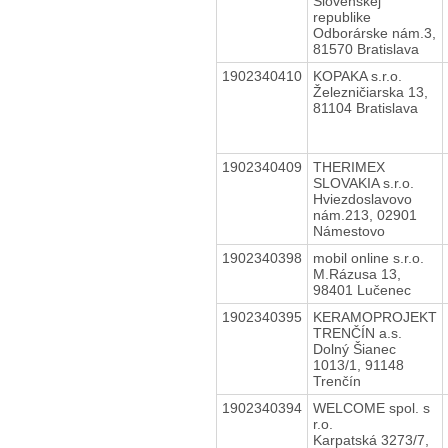
Slovenskej
republike
Odborárske nám.3,
81570 Bratislava
1902340410
KOPAKA s.r.o.
Železničiarska 13,
81104 Bratislava
1902340409
THERIMEX
SLOVAKIA s.r.o.
Hviezdoslavovo
nám.213, 02901
Námestovo
1902340398
mobil online s.r.o.
M.Rázusa 13,
98401 Lučenec
1902340395
KERAMOPROJEKT
TRENČÍN a.s.
Dolný Šianec
1013/1, 91148
Trenčín
1902340394
WELCOME spol. s
r.o.
Karpatská 3273/7,