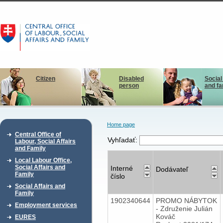
Citizen
Disabled
Social
person
and fa
Home page
Central Office of
Vyhľadať:
Labour, Social Affairs
and Family
Local Labour Office,
Social Affairs and
Interné
Dodávateľ
Family
číslo
Social Affairs and
Family
1902340644
PROMO NÁBYTOK
Employment services
- Združenie Julián
Kováč
EURES