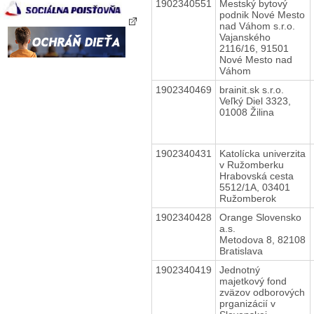
1902340551
Mestský bytový
podnik Nové Mesto
nad Váhom s.r.o.
Vajanského
2116/16, 91501
Nové Mesto nad
Váhom
1902340469
brainit.sk s.r.o.
Veľký Diel 3323,
01008 Žilina
1902340431
Katolícka univerzita
v Ružomberku
Hrabovská cesta
5512/1A, 03401
Ružomberok
1902340428
Orange Slovensko
a.s.
Metodova 8, 82108
Bratislava
1902340419
Jednotný
majetkový fond
zväzov odborových
prganizácií v