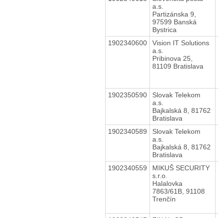
a.s.
Partizánska 9,
97599 Banská
Bystrica
1902340600
Vision IT Solutions
a.s.
Pribinova 25,
81109 Bratislava
1902350590
Slovak Telekom
a.s.
Bajkalská 8, 81762
Bratislava
1902340589
Slovak Telekom
a.s.
Bajkalská 8, 81762
Bratislava
1902340559
MIKUŠ SECURITY
s.r.o.
Halalovka
7863/61B, 91108
Trenčín