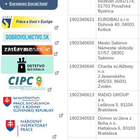
Rozkvet 2081/174,
European Social fund
01701 Považská
Bystrica
1902340621
EUROBAU s.r.o.
Dúhová 40, 04001
Košice
1902340655
Mesto Sabinov
Námestie slobody
57/57, 08301
Sabinov
1902340646
Charita sv.Alžbety
n.o.
J.Jesenského
495/33, 96001
Zvolen
1902340613
RADIO GROUP
a.s.
Leškova 5, 81104
Bratislava
1902340553
Domov sv.Jána z
Boha n.o.
Hattalova 6, 83103
Bratislava