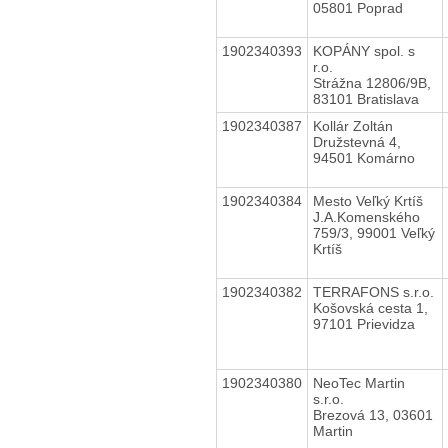
05801 Poprad
1902340393
KOPÁNY spol. s
r.o.
Strážna 12806/9B,
83101 Bratislava
1902340387
Kollár Zoltán
Družstevná 4,
94501 Komárno
1902340384
Mesto Veľký Krtíš
J.A.Komenského
759/3, 99001 Veľký
Krtíš
1902340382
TERRAFONS s.r.o.
Košovská cesta 1,
97101 Prievidza
1902340380
NeoTec Martin
s.r.o.
Brezová 13, 03601
Martin