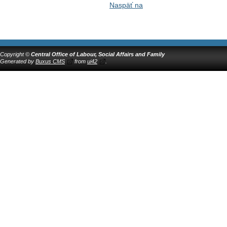
Naspäť na
Copyright ©
Central Office of Labour, Social Affairs and Family
Generated by
Buxus CMS
from
ui42
.