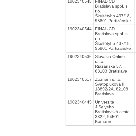
1902340545
FINAL-CD
Bratislava spol. s
r.o.
Škultétyho 437/18,
95801 Partizánske
1902340544
FINAL-CD
Bratislava spol. s
r.o.
Škultétyho 437/18,
95801 Partizánske
1902340536
Slovakia Online
s.r.o.
Riazanská 57,
83103 Bratislava
1902340517
Zoznam s.r.o.
Svätoplukova II.
18892/2A, 82108
Bratislava
1902340445
Univerzita
J.Selyeho
Bratislavská cesta
3322, 94501
Komárno