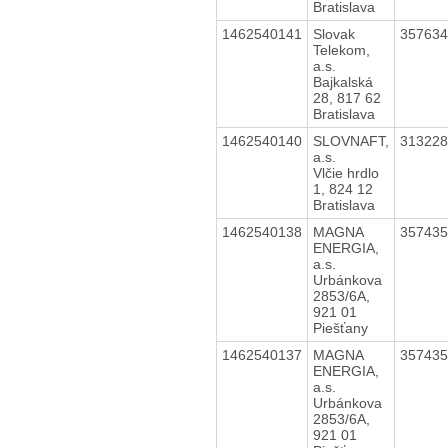
Bratislava
1462540141
Slovak
35763
Telekom,
a.s.
Bajkalská
28, 817 62
Bratislava
1462540140
SLOVNAFT,
31322
a.s.
Vlčie hrdlo
1, 824 12
Bratislava
1462540138
MAGNA
35743
ENERGIA,
a.s.
Urbánkova
2853/6A,
921 01
Piešťany
1462540137
MAGNA
35743
ENERGIA,
a.s.
Urbánkova
2853/6A,
921 01