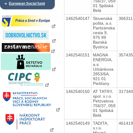
756/37, 059
European Social fund
01 Spišská
Belá
1462540147
Slovenská
36631
pošta, a.s.
Partizánska
cesta 9,
975 99
Banská
Bystrica
1462540151
MAGNA
35743
ENERGIA,
a.s.
Urbánkova
2853/6A,
921 01
Piešťany
1462540150
AT TATRY,
31734
spol. s.r.o.
Petzvalova
756/37, 059
01 Spišská
Belá
1462540149
TADITA,
46141
s.r.o.
Hlavné