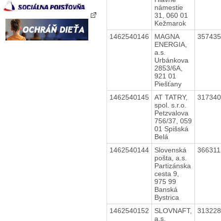
námestie
31, 060 01
Kežmarok
1462540146
MAGNA
35743
ENERGIA,
a.s.
Urbánkova
2853/6A,
921 01
Piešťany
1462540145
AT TATRY,
31734
spol. s.r.o.
Petzvalova
756/37, 059
01 Spišská
Belá
1462540144
Slovenská
36631
pošta, a.s.
Partizánska
cesta 9,
975 99
Banská
Bystrica
1462540152
SLOVNAFT,
31322
a.s.