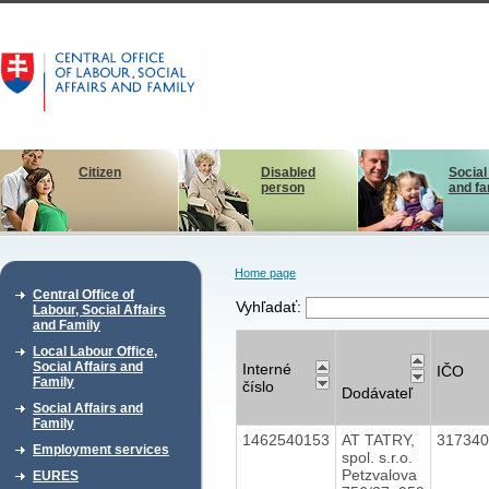
Citizen
Disabled
Social
person
and fa
Home page
Central Office of
Vyhľadať:
Labour, Social Affairs
and Family
Local Labour Office,
Social Affairs and
Interné
IČO
Family
číslo
Dodávateľ
Social Affairs and
Family
1462540153
AT TATRY,
31734
Employment services
spol. s.r.o.
Petzvalova
EURES