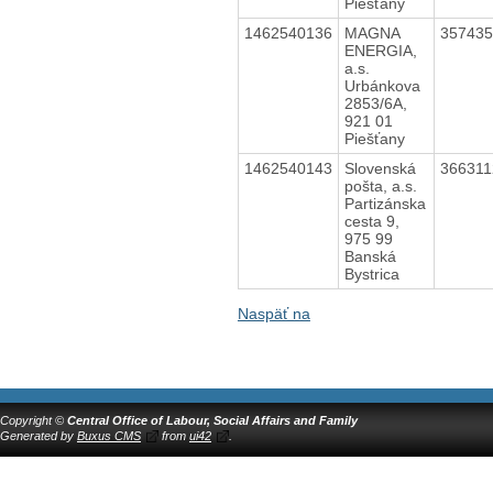
Piešťany
1462540136
MAGNA
35743
ENERGIA,
a.s.
Urbánkova
2853/6A,
921 01
Piešťany
1462540143
Slovenská
36631
pošta, a.s.
Partizánska
cesta 9,
975 99
Banská
Bystrica
Naspäť na
Copyright ©
Central Office of Labour, Social Affairs and Family
Generated by
Buxus CMS
from
ui42
.