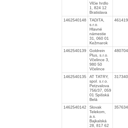
Vlčie hrdlo
1, 824 12
Bratislava
1462540148
TADITA,
46141
s.r.o.
Hlavné
námestie
31, 060 01
Kežmarok
1462540139
Goldrein
48070
Plus, s.r.o.
Včelince 3,
980 50
Včelince
1462540135
AT TATRY,
31734
spol. s.r.o.
Petzvalova
756/37, 059
01 Spišská
Belá
1462540142
Slovak
35763
Telekom,
a.s.
Bajkalská
28, 817 62