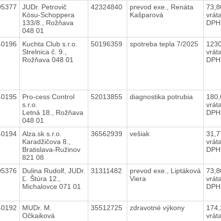
05377
JUDr. Petrovič
42324840
prevod exe., Renáta
73,
Kósu-Schoppera
Kašparová
vrát
133/8., Rožňava
DPH
048 01
40196
Kuchta Club s.r.o.
50196359
spotreba tepla 7/2025
123
Strelnica č. 9.,
vrát
Rožňava 048 01
DPH
40195
Pro-cess Control
52013855
diagnostika potrubia
180
s.r.o.
vrát
Letná 18., Rožňava
DPH
048 01
40194
Alza.sk s.r.o.
36562939
vešiak
31,
Karadžičova 8.,
vrát
Bratislava-Ružinov
DPH
821 08
05376
Dulina Rudolf, JUDr.
31311482
prevod exe., Liptáková
73,
Ľ. Štúra 12.,
Viera
vrát
Michalovce 071 01
DPH
40192
MUDr. M.
35512725
zdravotné výkony
174
Očkaiková
vrát