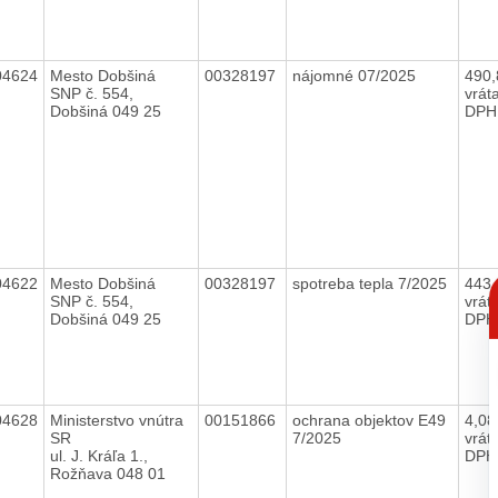
04624
Mesto Dobšiná
00328197
nájomné 07/2025
490
SNP č. 554,
vrát
Dobšiná 049 25
DPH
C
04622
Mesto Dobšiná
00328197
spotreba tepla 7/2025
443
p
SNP č. 554,
vrát
Dobšiná 049 25
DPH
04628
Ministerstvo vnútra
00151866
ochrana objektov E49
4,0
SR
7/2025
vrát
ul. J. Kráľa 1.,
DPH
Rožňava 048 01