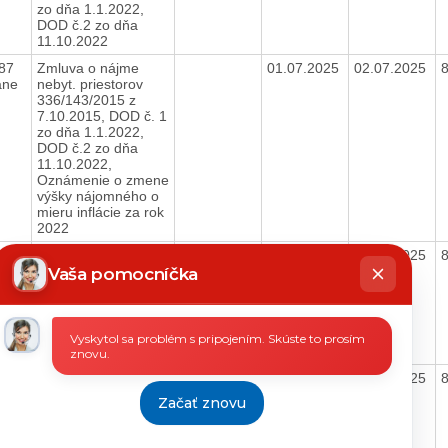
zo dňa 1.1.2022,
DOD č.2 zo dňa
11.10.2022
,87
Zmluva o nájme
01.07.2025
02.07.2025
ane
nebyt. priestorov
336/143/2015 z
7.10.2015, DOD č. 1
zo dňa 1.1.2022,
DOD č.2 zo dňa
11.10.2022,
Oznámenie o zmene
výšky nájomného o
mieru inflácie za rok
2022
hatbot
,40
Zmluva o nájme
01.07.2025
02.07.2025
íše
ane
nebyt. priestorov
Vaša pomocníčka
336/143/2015 z
7.10.2015, DOD č. 1
zo dňa 1.1.2022,
DOD č.2 zo dňa
Vyskytol sa problém s pripojením. Skúste to prosím
11.10.2022
znovu.
8
DOD č.2 k Zmluve o
01.07.2025
02.07.2025
ane
poskytovaní služby
Začať znovu
ochrany ob. č.
9/8/05/0446/15
objekt ÚPSVaR