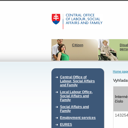
Citizen
Disa
pers
Home pag
Central Office of
Vyhľada
Labour, Social Affairs
and Family
Local Labour Office,
Social Affairs and
Interné
Family
číslo
Social Affairs and
Family
14325
Employment services
EURES