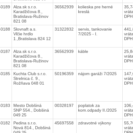
40189
Alza.sk s.r.o.
36562939
kolieska pre herné
35,
Karadžičova 8.,
kreslá
vrát
Bratislava-Ružinov
DPH
821 08
40188
Slovnaft a.s.
31322832
servis, tankovanie
441
Vlčie hrdlo
7/2025 - I.
vrát
1.,Bratislava 824 12
DPH
40187
Alza.sk s.r.o.
36562939
káble
25,
Karadžičova 8.,
vrát
Bratislava-Ružinov
DPH
821 08
40185
Kuchta Club s.r.o.
50196359
nájom garáži 7/2025
147
Strelnica č. 9.,
vrát
Rožňava 048 01
DPH
40183
Mesto Dobšiná
00328197
poplatok za
106
SNP 554., Dobšiná
kom.odpady II./2025
vrát
049 25
DPH
40182
Pedina s.r.o.
45697558
zdravotné výkony
55,
Nová 814., Dobšiná
vrát
049 25
DPH