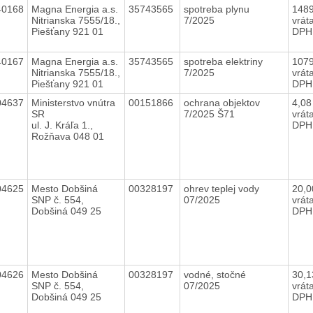
40168
Magna Energia a.s.
35743565
spotreba plynu
148
Nitrianska 7555/18.,
7/2025
vrát
Piešťany 921 01
DPH
40167
Magna Energia a.s.
35743565
spotreba elektriny
107
Nitrianska 7555/18.,
7/2025
vrát
Piešťany 921 01
DPH
04637
Ministerstvo vnútra
00151866
ochrana objektov
4,0
SR
7/2025 Š71
vrát
ul. J. Kráľa 1.,
DPH
Rožňava 048 01
04625
Mesto Dobšiná
00328197
ohrev teplej vody
20,
SNP č. 554,
07/2025
vrát
Dobšiná 049 25
DPH
04626
Mesto Dobšiná
00328197
vodné, stočné
30,
SNP č. 554,
07/2025
vrát
Dobšiná 049 25
DPH