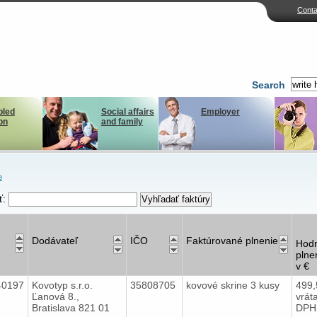
Conta
Search
bled
Social affairs
Employer
on
and family
e
ť:
Dodávateľ
IČO
Faktúrované plnenie
Hod
plne
v €
40197
Kovotyp s.r.o.
35808705
kovové skrine 3 kusy
499
Ľanová 8.,
vrát
Bratislava 821 01
DPH