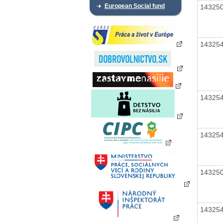
European Social fund
14325
14325
14325
14325
14325
14325