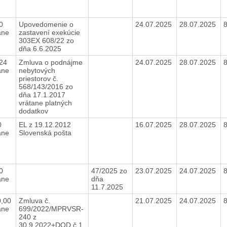
80
Upovedomenie o
24.07.2025
28.07.2025
ane
zastavení exekúcie
303EX 608/22 zo
dňa 6.6.2025
,24
Zmluva o podnájme
24.07.2025
28.07.2025
ane
nebytových
priestorov č.
568/143/2016 zo
dňa 17.1.2017
vrátane platných
dodatkov
0
EL z 19.12.2012
16.07.2025
28.07.2025
ane
Slovenská pošta
00
47/2025 zo
23.07.2025
24.07.2025
ane
dňa
11.7.2025
0,00
Zmluva č.
21.07.2025
24.07.2025
ane
699/2022/MPRVSR-
240 z
30.9.2022+DOD č.1