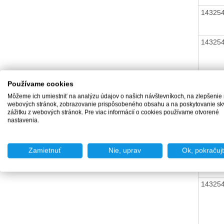
14325
14325
14325
Používame cookies
Môžeme ich umiestniť na analýzu údajov o našich návštevníkoch, na zlepšenie
webových stránok, zobrazovanie prispôsobeného obsahu a na poskytovanie sk
zážitku z webových stránok. Pre viac informácií o cookies používame otvorené
14325
nastavenia.
Zamietnuť
Nie, uprav
Ok, pokračuj
14325
14325