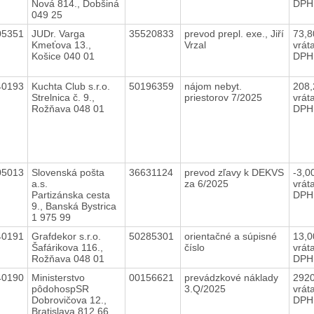
Nová 814., Dobšiná
DPH
049 25
05351
JUDr. Varga
35520833
prevod prepl. exe., Jiří
73,
Kmeťova 13.,
Vrzal
vrát
Košice 040 01
DPH
40193
Kuchta Club s.r.o.
50196359
nájom nebyt.
208
Strelnica č. 9.,
priestorov 7/2025
vrát
Rožňava 048 01
DPH
05013
Slovenská pošta
36631124
prevod zľavy k DEKVS
-3,0
a.s.
za 6/2025
vrát
Partizánska cesta
DPH
9., Banská Bystrica
1 975 99
40191
Grafdekor s.r.o.
50285301
orientačné a súpisné
13,
Šafárikova 116.,
číslo
vrát
Rožňava 048 01
DPH
40190
Ministerstvo
00156621
prevádzkové náklady
292
pôdohospSR
3.Q/2025
vrát
Dobrovičova 12.,
DPH
Bratislava 812 66