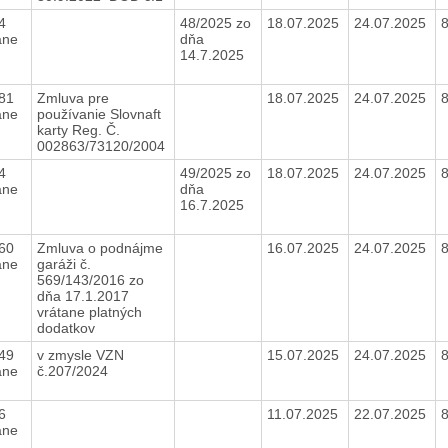
74
48/2025 zo
18.07.2025
24.07.2025
ane
dňa
14.7.2025
,81
Zmluva pre
18.07.2025
24.07.2025
ane
používanie Slovnaft
karty Reg. Č.
002863/73120/2004
84
49/2025 zo
18.07.2025
24.07.2025
ane
dňa
16.7.2025
,60
Zmluva o podnájme
16.07.2025
24.07.2025
ane
garáži č.
569/143/2016 zo
dňa 17.1.2017
vrátane platných
dodatkov
,49
v zmysle VZN
15.07.2025
24.07.2025
ane
č.207/2024
76
11.07.2025
22.07.2025
ane