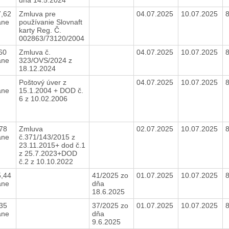
7,62
Zmluva pre
04.07.2025
10.07.2025
ane
používanie Slovnaft
karty Reg. Č.
002863/73120/2004
,60
Zmluva č.
04.07.2025
10.07.2025
ane
323/OVS/2024 z
18.12.2024
0
Poštový úver z
04.07.2025
10.07.2025
ane
15.1.2004 + DOD č.
6 z 10.02.2006
,78
Zmluva
02.07.2025
10.07.2025
ane
č.371/143/2015 z
23.11.2015+ dod č.1
z 25.7.2023+DOD
č.2 z 10.10.2022
5,44
41/2025 zo
01.07.2025
10.07.2025
ane
dňa
18.6.2025
,35
37/2025 zo
01.07.2025
10.07.2025
ane
dňa
9.6.2025