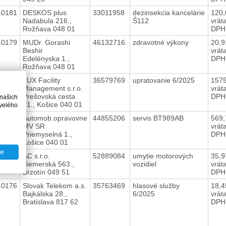
40181
DESKOS plus
33011958
dezinsekcia kancelárie
120
Nadabula 216.,
Š112
vrát
Rožňava 048 01
DPH
40179
MUDr. Gorashi
46132716
zdravotné výkony
20,
Beshir
vrát
Edelényska 1.,
DPH
Rožňava 048 01
40180
LUX Facility
36579769
upratovanie 6/2025
157
Management s.r.o.
vrát
Prešovská cesta
DPH
 našich
31., Košice 040 01
velého
40178
Automob.opravovne
44855206
servis BT989AB
569
MV SR
vrát
Priemyselná 1.,
DPH
Košice 040 01
te
40177
AC s.r.o.
52889084
umytie motorových
35,
Gemerská 563.,
vozidiel
vrát
Brzotín 049 51
DPH
40176
Slovak Telekom a.s.
35763469
hlasové služby
18,
Bajkálska 28.,
6/2025
vrát
Bratislava 817 62
DPH