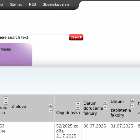
ct
Sitemap
RSS
Slovenská verzia
Media
Dátum
Dátum
Zmluva
nota
doručenia
zaplatenia
nia
Objednávka
z
faktúry
faktúry
,53
52/2025 zo
30.07.2025
31.07.2025
ane
dňa
21.7.2025