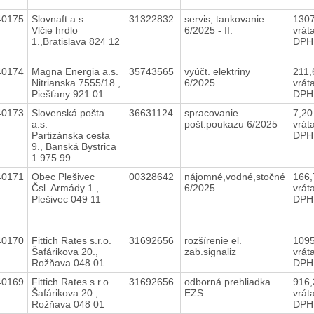
40175
Slovnaft a.s.
31322832
servis, tankovanie
130
Vlčie hrdlo
6/2025 - II.
vrát
1.,Bratislava 824 12
DPH
40174
Magna Energia a.s.
35743565
vyúčt. elektriny
211
Nitrianska 7555/18.,
6/2025
vrát
Piešťany 921 01
DPH
40173
Slovenská pošta
36631124
spracovanie
7,2
a.s.
pošt.poukazu 6/2025
vrát
Partizánska cesta
DPH
9., Banská Bystrica
1 975 99
40171
Obec Plešivec
00328642
nájomné,vodné,stočné
166
Čsl. Armády 1.,
6/2025
vrát
Plešivec 049 11
DPH
40170
Fittich Rates s.r.o.
31692656
rozšírenie el.
109
Šafárikova 20.,
zab.signaliz
vrát
Rožňava 048 01
DPH
40169
Fittich Rates s.r.o.
31692656
odborná prehliadka
916
Šafárikova 20.,
EZS
vrát
Rožňava 048 01
DPH