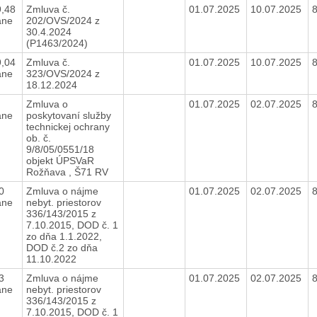
9,48
Zmluva č.
01.07.2025
10.07.2025
ane
202/OVS/2024 z
30.4.2024
(P1463/2024)
9,04
Zmluva č.
01.07.2025
10.07.2025
ane
323/OVS/2024 z
18.12.2024
8
Zmluva o
01.07.2025
02.07.2025
ane
poskytovaní služby
technickej ochrany
ob. č.
9/8/05/0551/18
objekt ÚPSVaR
Rožňava , Š71 RV
00
Zmluva o nájme
01.07.2025
02.07.2025
ane
nebyt. priestorov
336/143/2015 z
7.10.2015, DOD č. 1
zo dňa 1.1.2022,
DOD č.2 zo dňa
11.10.2022
13
Zmluva o nájme
01.07.2025
02.07.2025
ane
nebyt. priestorov
336/143/2015 z
7.10.2015, DOD č. 1