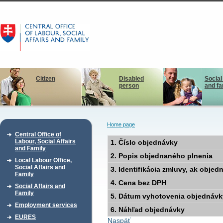
Citizen
Disabled
Social
person
and fa
Home page
Central Office of
Labour, Social Affairs
1. Číslo objednávky
and Family
2. Popis objednaného plnenia
Local Labour Office,
Social Affairs and
3. Identifikácia zmluvy, ak obje
Family
4. Cena bez DPH
Social Affairs and
Family
5. Dátum vyhotovenia objednávk
Employment services
6. Náhľad objednávky
EURES
Naspäť