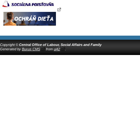
Copyright ©
Central Office of Labour, Social Affairs and Family
Generated by
Buxus CMS
from
ui42
.