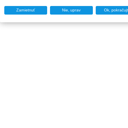
Zamietnuť
Nie, uprav
Ok, pokračuj