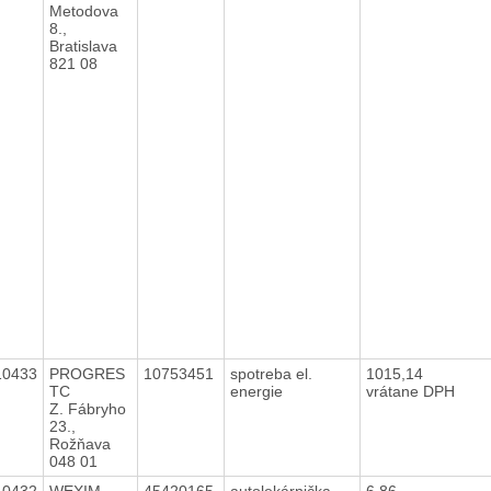
Metodova
8.,
Bratislava
821 08
10433
PROGRES
10753451
spotreba el.
1015,14
TC
energie
vrátane DPH
Z. Fábryho
23.,
Rožňava
048 01
10432
WEXIM
45420165
autolekárnička -
6,86