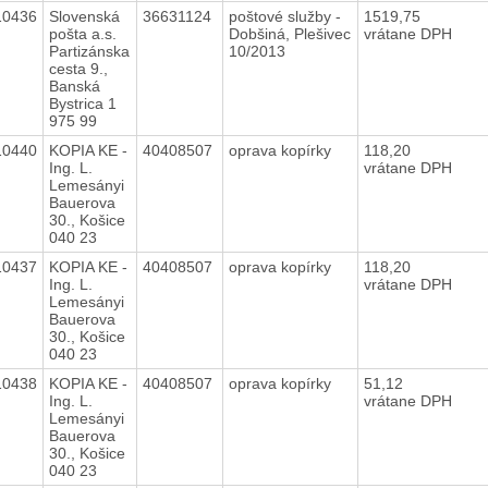
10436
Slovenská
36631124
poštové služby -
1519,75
pošta a.s.
Dobšiná, Plešivec
vrátane DPH
Partizánska
10/2013
cesta 9.,
Banská
Bystrica 1
975 99
10440
KOPIA KE -
40408507
oprava kopírky
118,20
Ing. L.
vrátane DPH
Lemesányi
Bauerova
30., Košice
040 23
10437
KOPIA KE -
40408507
oprava kopírky
118,20
Ing. L.
vrátane DPH
Lemesányi
Bauerova
30., Košice
040 23
10438
KOPIA KE -
40408507
oprava kopírky
51,12
Ing. L.
vrátane DPH
Lemesányi
Bauerova
30., Košice
040 23