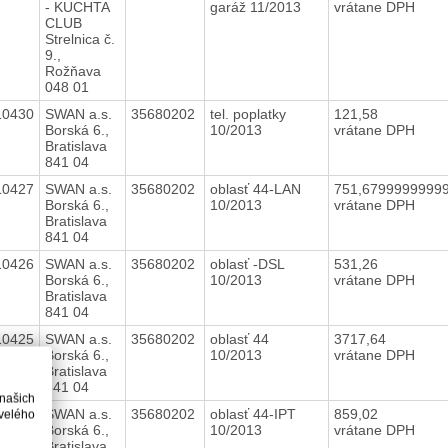
- KUCHTA
garáž 11/2013
vrátane DPH
CLUB
Strelnica č.
9.,
Rožňava
048 01
10430
SWAN a.s.
35680202
tel. poplatky
121,58
Borská 6.,
10/2013
vrátane DPH
Bratislava
841 04
10427
SWAN a.s.
35680202
oblasť 44-LAN
751,6799999999
Borská 6.,
10/2013
vrátane DPH
Bratislava
841 04
10426
SWAN a.s.
35680202
oblasť -DSL
531,26
Borská 6.,
10/2013
vrátane DPH
Bratislava
841 04
10425
SWAN a.s.
35680202
oblasť 44
3717,64
Borská 6.,
10/2013
vrátane DPH
Bratislava
841 04
 našich
10424
SWAN a.s.
35680202
oblasť 44-IPT
859,02
velého
Borská 6.,
10/2013
vrátane DPH
Bratislava