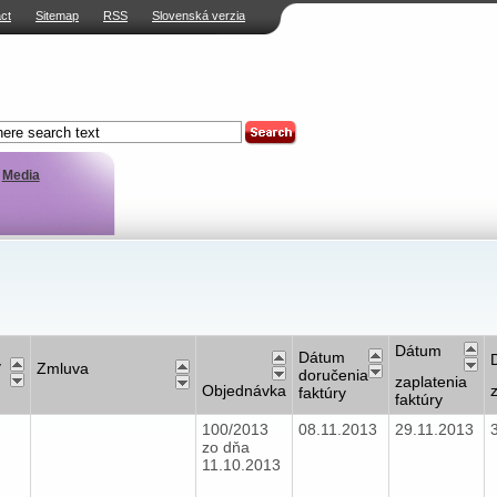
ct
Sitemap
RSS
Slovenská verzia
Media
Dátum
Dátum
v
Zmluva
doručenia
zaplatenia
Objednávka
faktúry
faktúry
100/2013
08.11.2013
29.11.2013
zo dňa
11.10.2013