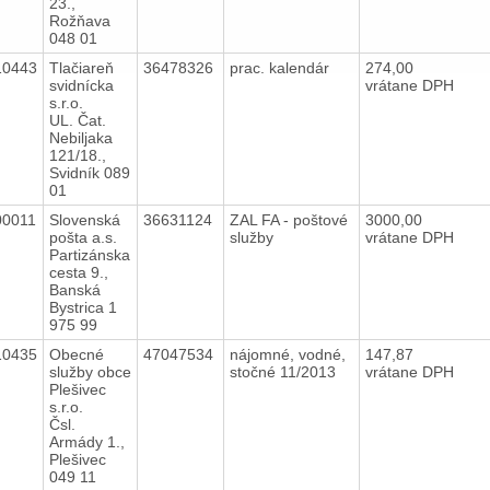
23.,
Rožňava
048 01
10443
Tlačiareň
36478326
prac. kalendár
274,00
svidnícka
vrátane DPH
s.r.o.
UL. Čat.
Nebiljaka
121/18.,
Svidník 089
01
00011
Slovenská
36631124
ZAL FA - poštové
3000,00
pošta a.s.
služby
vrátane DPH
Partizánska
cesta 9.,
Banská
Bystrica 1
975 99
10435
Obecné
47047534
nájomné, vodné,
147,87
služby obce
stočné 11/2013
vrátane DPH
Plešivec
s.r.o.
Čsl.
Armády 1.,
Plešivec
049 11