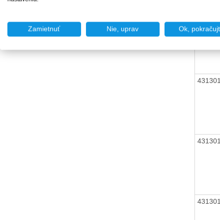
43130
Zamietnuť
Nie, uprav
Ok, pokračuj
43130
43130
43130