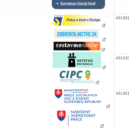
European Social fund
43130
43131
43130