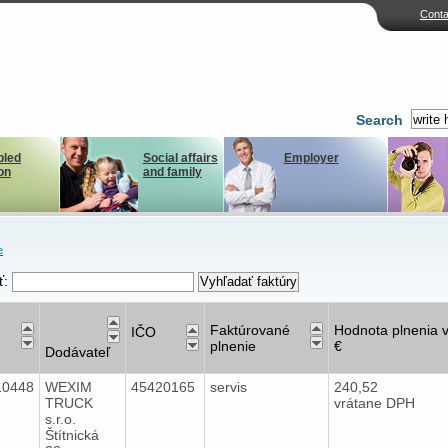
Conta
Search
bled
Social affairs
Employer
on
and family
e
ť:
Faktúrované
Hodnota plnenia 
IČO
plnenie
€
Dodávateľ
10448
WEXIM
45420165
servis
240,52
TRUCK
vrátane DPH
s.r.o.
Štítnická