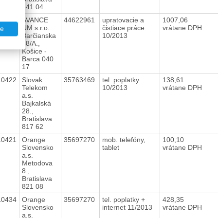
841 04
10423
AVANCE
44622961
upratovacie a
1007,06
UM s.r.o.
čistiace práce
vrátane DPH
te
Barčianska
10/2013
68/A.,
Košice -
Barca 040
17
10422
Slovak
35763469
tel. poplatky
138,61
Telekom
10/2013
vrátane DPH
a.s.
Bajkalská
28.,
Bratislava
817 62
10421
Orange
35697270
mob. telefóny,
100,10
Slovensko
tablet
vrátane DPH
a.s.
Metodova
8.,
Bratislava
821 08
10434
Orange
35697270
tel. poplatky +
428,35
Slovensko
internet 11/2013
vrátane DPH
a.s.