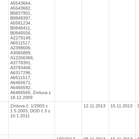
A5543664,
A5543682,
B0837901,
B0848397,
A5581234,
B0848411,
B0846556,
A2279149,
A6511517,
A2398606,
A3065889,
A12266366,
A3778391,
A3793468,
A6317296,
A6511517,
A6465671,
A6466592,
A6466565, Zmluva z
18.12.2009
Zmluva č. 1/2003 z
12.11.2013
15.11.2013
1.5.2003, DOD č.3 z
10.1.2011
100/2013
08.11.2013
15.11.2013