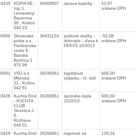
10439
KOPIA KE -
40408507
oprava kopírky
52,87
Ing. L.
vrátane DPH
Lemesányi
Bauerova
30., Košice
040 23
20006
Slovenská
36631124
poštové služby -
-52,08
pošta a.s.
dobropis - zľava k
vrátane DPH
Partizánska
DEKVS 10/2013
cesta 9.,
Banská
Bystrica 1
975 99
30001
VSD a.s.
36599361
kapitálové
606,00
Mlynská
výdavky - hl. istič
vrátane DPH
31., Košice
042 91
10428
Kuchta Emil
30268851
spotreba tepla
600,00
- KUCHTA
10/2013
vrátane DPH
CLUB
Strelnica č.
9.,
Rožňava
048 01
10429
Kuchta Emil
30268851
nájomné za
120,24