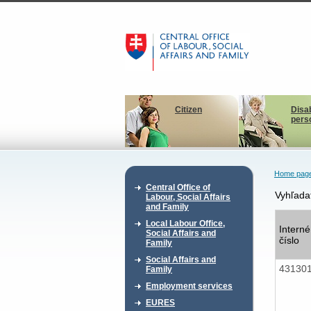
Citizen
Disa
pers
Home pag
Central Office of
Vyhľada
Labour, Social Affairs
and Family
Local Labour Office,
Interné
Social Affairs and
číslo
Family
Social Affairs and
43130
Family
Employment services
EURES