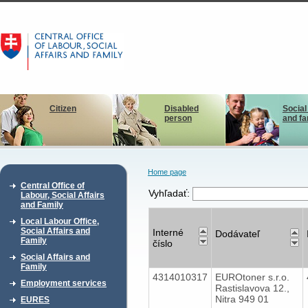
Citizen
Disabled
Social
person
and fa
Home page
Central Office of
Vyhľadať:
Labour, Social Affairs
and Family
Local Labour Office,
Social Affairs and
Interné
Dodávateľ
Family
číslo
Social Affairs and
Family
4314010317
EUROtoner s.r.o.
Employment services
Rastislavova 12.,
Nitra 949 01
EURES