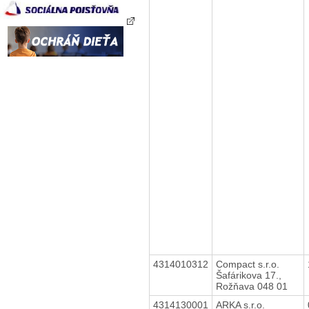
4314010312
Compact s.r.o.
Šafárikova 17.,
Rožňava 048 01
4314130001
ARKA s.r.o.