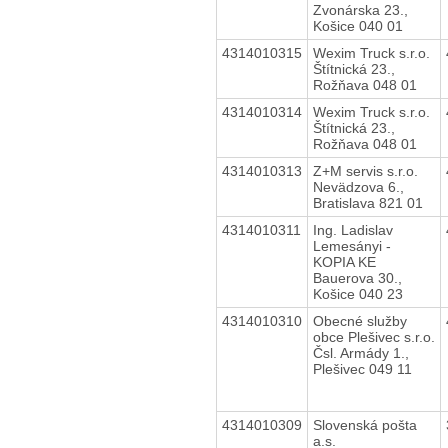
Zvonárska 23.,
Košice 040 01
4314010315
Wexim Truck s.r.o.
Štítnická 23.,
Rožňava 048 01
4314010314
Wexim Truck s.r.o.
Štítnická 23.,
Rožňava 048 01
4314010313
Z+M servis s.r.o.
Nevädzova 6.,
Bratislava 821 01
4314010311
Ing. Ladislav
Lemesányi -
KOPIA KE
Bauerova 30.,
Košice 040 23
4314010310
Obecné služby
obce Plešivec s.r.o.
Čsl. Armády 1.,
Plešivec 049 11
4314010309
Slovenská pošta
a.s.