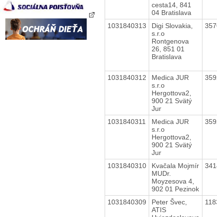
cesta14, 841
04 Bratislava
1031840313
Digi Slovakia,
35
s.r.o
Rontgenova
26, 851 01
Bratislava
1031840312
Medica JUR
35
s.r.o
Hergottova2,
900 21 Svätý
Jur
1031840311
Medica JUR
35
s.r.o
Hergottova2,
900 21 Svätý
Jur
1031840310
Kvačala Mojmír
34
MUDr.
Moyzesova 4,
902 01 Pezinok
1031840309
Peter Švec,
11
ATIS