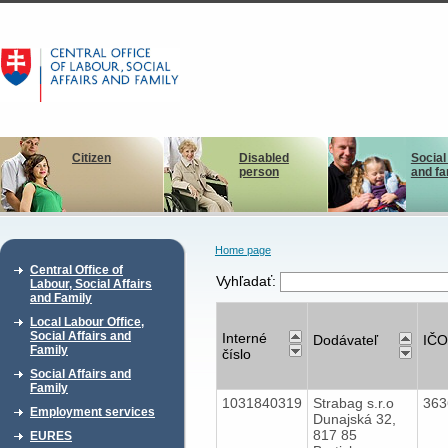
Citizen
Disabled
Social
person
and fa
Home page
Central Office of
Vyhľadať:
Labour, Social Affairs
and Family
Local Labour Office,
Social Affairs and
Interné
Dodávateľ
IČO
Family
číslo
Social Affairs and
Family
1031840319
Strabag s.r.o
36
Employment services
Dunajská 32,
817 85
EURES