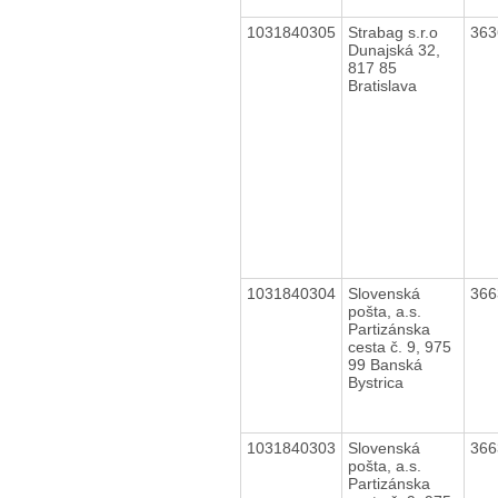
1031840305
Strabag s.r.o
36
Dunajská 32,
817 85
Bratislava
1031840304
Slovenská
36
pošta, a.s.
Partizánska
cesta č. 9, 975
99 Banská
Bystrica
1031840303
Slovenská
36
pošta, a.s.
Partizánska