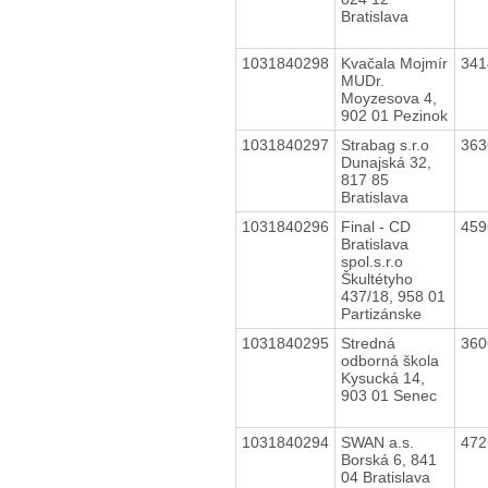
Bratislava
1031840298
Kvačala Mojmír
34
MUDr.
Moyzesova 4,
902 01 Pezinok
1031840297
Strabag s.r.o
36
Dunajská 32,
817 85
Bratislava
1031840296
Final - CD
45
Bratislava
spol.s.r.o
Škultétyho
437/18, 958 01
Partizánske
1031840295
Stredná
36
odborná škola
Kysucká 14,
903 01 Senec
1031840294
SWAN a.s.
47
Borská 6, 841
04 Bratislava