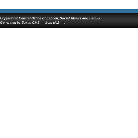
Copyright ©
Central Office of Labour, Social Affairs and Family
Generated by
Buxus CMS
from
ui42
.