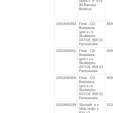
cesta č. 9, 975
99 Banská
Bystrica
1031840302
Final - CD
45
Bratislava
spol.s.r.o
Škultétyho
437/18, 958 01
Partizánske
1031840301
Final - CD
45
Bratislava
spol.s.r.o
Škultétyho
437/18, 958 01
Partizánske
1031840300
Final - CD
45
Bratislava
spol.s.r.o
Škultétyho
437/18, 958 01
Partizánske
1031840299
Slovnaft, a.s.
31
Vlčie hrdlo 1,
824 12