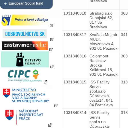
Bratislava
European Social fund
1031840318
Strabag s.r.o
36
Dunajská 32,
817 85
Bratislava
1031840317
Kvačala Mojmír
34
MUDr.
Moyzesova 4,
902 01 Pezinok
1031840316
Colormont
30
Rastislav
Brocka
Kollárová 18,
902 01 Pezinok
1031840315
ISS Facility
31
Servis
spol.s.r.o
Dúbravská
cesta14, 841
04 Bratislava
1031840314
ISS Facility
31
Servis
spol.s.r.o
Dúbravská