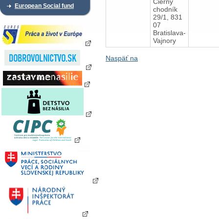
Čierny
European Social fund
chodník
29/1, 831
07
Bratislava-
Vajnory
Naspäť na