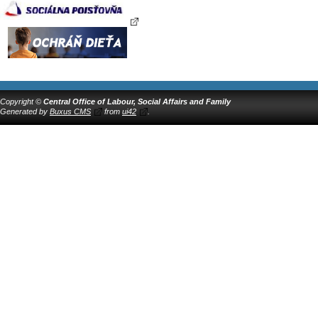
Copyright ©
Central Office of Labour, Social Affairs and Family
Generated by
Buxus CMS
from
ui42
.