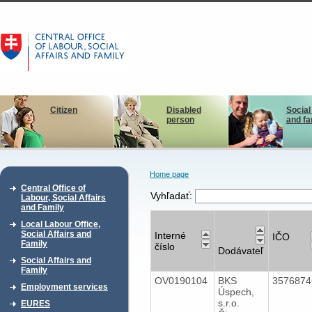
Citizen
Disabled
Social
person
and fa
Home page
Central Office of
Vyhľadať:
Labour, Social Affairs
and Family
Local Labour Office,
Social Affairs and
Interné
IČO
Family
číslo
Dodávateľ
Social Affairs and
Family
OV0190104
BKS
357687
Employment services
Úspech,
s.r.o.
EURES