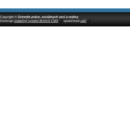
Copyright ©
Ústredie práce, sociálnych vecí a rodiny
Generuje
redakčný systém BUXUS CMS
spoločnosti
ui42
.