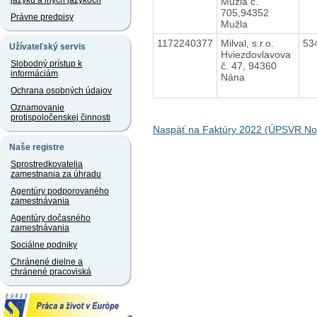
jazyku a iných jazykoch
Mužla č.
705,94352
Právne predpisy
Mužla
1172240377
Milval, s.r.o.
53
Užívateľský servis
Hviezdovlavova
Slobodný prístup k
č. 47, 94360
informáciám
Nána
Ochrana osobných údajov
Oznamovanie
protispoločenskej činnosti
Naspäť na Faktúry 2022 (ÚPSVR N
Naše registre
Sprostredkovatelia
zamestnania za úhradu
Agentúry podporovaného
zamestnávania
Agentúry dočasného
zamestnávania
Sociálne podniky
Chránené dielne a
chránené pracoviská