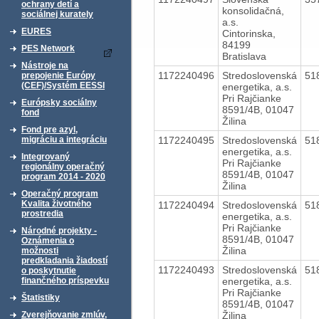
ochrany detí a
konsolidačná,
sociálnej kurately
a.s.
EURES
Cintorinska,
84199
PES Network
Bratislava
Nástroje na
1172240496
Stredoslovenská
51
prepojenie Európy
(CEF)/Systém EESSI
energetika, a.s.
Pri Rajčianke
Európsky sociálny
8591/4B, 01047
fond
Žilina
Fond pre azyl,
1172240495
Stredoslovenská
51
migráciu a integráciu
energetika, a.s.
Integrovaný
Pri Rajčianke
regionálny operačný
8591/4B, 01047
program 2014 - 2020
Žilina
Operačný program
Kvalita životného
1172240494
Stredoslovenská
51
prostredia
energetika, a.s.
Pri Rajčianke
Národné projekty -
8591/4B, 01047
Oznámenia o
Žilina
možnosti
predkladania žiadostí
1172240493
Stredoslovenská
51
o poskytnutie
energetika, a.s.
finančného príspevku
Pri Rajčianke
Štatistiky
8591/4B, 01047
Žilina
Zverejňovanie zmlúv,