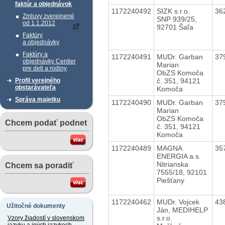
faktúr a objednávok
1172240492
SIZK s.r.o.
36
Zmluvy zverejnené
SNP 939/25,
od 1.1.2012
92701 Šaľa
Faktúry
a objednávky
Faktúry a
1172240491
MUDr. Garban
37
objednávky Centier
Marian
pre deti a rodiny
ObZS Komoča
č. 351, 94121
Profil verejného
obstarávateľa
Komoča
Správa majetku
1172240490
MUDr. Garban
37
Marian
ObZS Komoča
Chcem podať podnet
č. 351, 94121
Komoča
1172240489
MAGNA
35
ENERGIA a.s.
Nitrianska
Chcem sa poradiť
7555/18, 92101
Piešťany
1172240462
MUDr. Vojcek
43
Užitočné dokumenty
Ján, MEDIHELP
s.r.o.
Vzory žiadostí v slovenskom