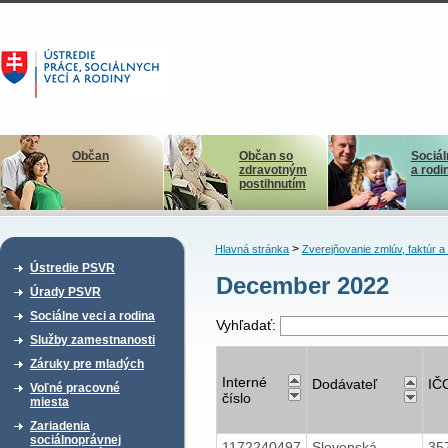
Občan
Občan so
Sociál
zdravotným
a rodi
postihnutím
>
Hlavná stránka
Zverejňovanie zmlúv, faktúr 
Ústredie PSVR
December 2022
Úrady PSVR
Sociálne veci a rodina
Vyhľadať:
Služby zamestnanosti
Záruky pre mladých
Interné
Dodávateľ
IČ
Voľné pracovné
číslo
miesta
Zariadenia
sociálnoprávnej
1172240497
Slovenská
35