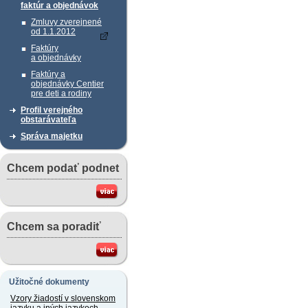
faktúr a objednávok
Zmluvy zverejnené
od 1.1.2012
Faktúry
a objednávky
Faktúry a
objednávky Centier
pre deti a rodiny
Profil verejného
obstarávateľa
Správa majetku
Chcem podať podnet
Chcem sa poradiť
Užitočné dokumenty
Vzory žiadostí v slovenskom