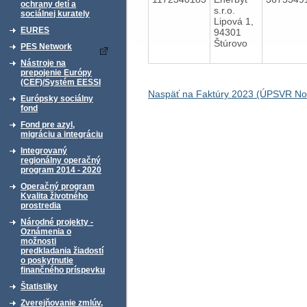
ochrany detí a
s.r.o.
sociálnej kurately
Lipová 1,
EURES
94301
Štúrovo
PES Network
Nástroje na
prepojenie Európy
(CEF)/Systém EESSI
Naspäť na Faktúry 2023 (ÚPSVR N
Európsky sociálny
fond
Fond pre azyl,
migráciu a integráciu
Integrovaný
regionálny operačný
program 2014 - 2020
Operačný program
Kvalita životného
prostredia
Národné projekty -
Oznámenia o
možnosti
predkladania žiadostí
o poskytnutie
finančného príspevku
Štatistiky
Zverejňovanie zmlúv,