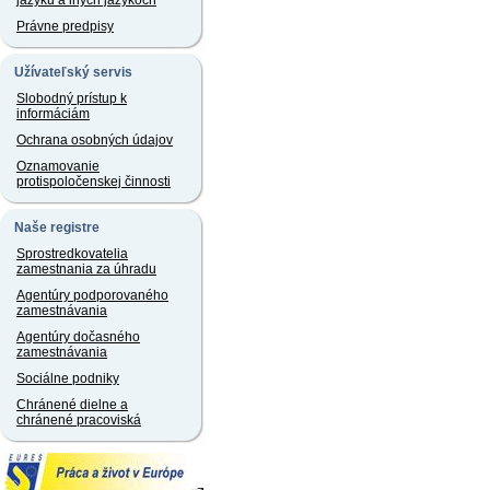
jazyku a iných jazykoch
Právne predpisy
Užívateľský servis
Slobodný prístup k
informáciám
Ochrana osobných údajov
Oznamovanie
protispoločenskej činnosti
Naše registre
Sprostredkovatelia
zamestnania za úhradu
Agentúry podporovaného
zamestnávania
Agentúry dočasného
zamestnávania
Sociálne podniky
Chránené dielne a
chránené pracoviská