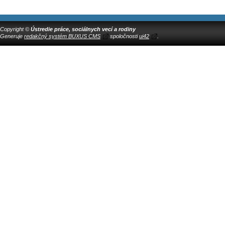
Copyright ©
Ústredie práce, sociálnych vecí a rodiny
Generuje
redakčný systém BUXUS CMS
spoločnosti
ui42
.