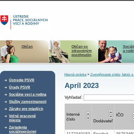
Občan
Občan so
Sociál
zdravotným
a rodi
postihnutím
>
Hlavná stránka
Zverejňovanie zmlúv, faktúr 
Ústredie PSVR
Apríl 2023
Úrady PSVR
Sociálne veci a rodina
Vyhľadať:
Služby zamestnanosti
Záruky pre mladých
Interné
IČO
Voľné pracovné
číslo
miesta
Dodávateľ
Zariadenia
sociálnoprávnej
1172340183
Enerbyt
3675349