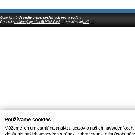
Copyright ©
Ústredie práce, sociálnych vecí a rodiny
Generuje
redakčný systém BUXUS CMS
spoločnosti
ui42
.
Používame cookies
Môžeme ich umiestniť na analýzu údajov o našich návštevníkoch,
zlepšenie našich webových stránok, zobrazovanie prispôsobenéh