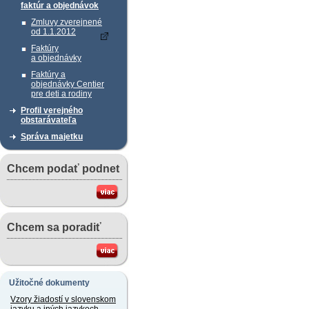
faktúr a objednávok
Zmluvy zverejnené
od 1.1.2012
Faktúry
a objednávky
Faktúry a
objednávky Centier
pre deti a rodiny
Profil verejného
obstarávateľa
Správa majetku
Chcem podať podnet
Chcem sa poradiť
Užitočné dokumenty
Vzory žiadostí v slovenskom