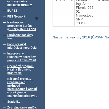
ochrany detí a
Ing. Anton
sociálnej kurately
Florek, 029
EURES
01
Námestovo
PES Network
SNP
Nástroje na
788/36
prepojenie Európy
(CEF)/Systém EESSI
Európsky sociálny
Naspäť na Faktúry 2016 (ÚPSVR N
fond
Fond pre azyl,
migráciu a integráciu
Integrovaný
regionálny operačný
program 2014 - 2020
Operačný program
Kvalita životného
prostredia
Národné projekty -
Oznámenia o
možnosti
predkladania žiadostí
o poskytnutie
finančného príspevku
Štatistiky
Zverejňovanie zmlúv,