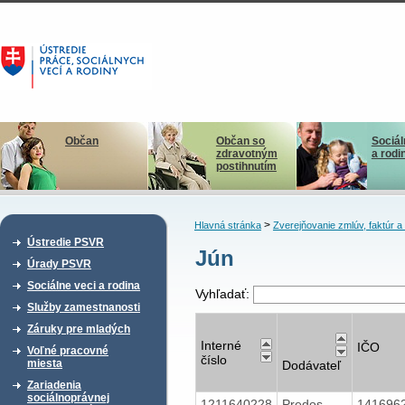
Občan
Občan so
Sociál
zdravotným
a rodi
postihnutím
>
Hlavná stránka
Zverejňovanie zmlúv, faktúr 
Ústredie PSVR
Jún
Úrady PSVR
Sociálne veci a rodina
Vyhľadať:
Služby zamestnanosti
Záruky pre mladých
Interné
IČO
Voľné pracovné
číslo
miesta
Dodávateľ
Zariadenia
sociálnoprávnej
1211640228
Predos-
141696