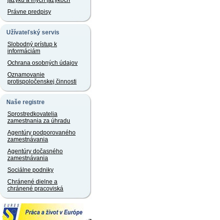
jazyku a iných jazykoch
Právne predpisy
Užívateľský servis
Slobodný prístup k
informáciám
Ochrana osobných údajov
Oznamovanie
protispoločenskej činnosti
Naše registre
Sprostredkovatelia
zamestnania za úhradu
Agentúry podporovaného
zamestnávania
Agentúry dočasného
zamestnávania
Sociálne podniky
Chránené dielne a
chránené pracoviská