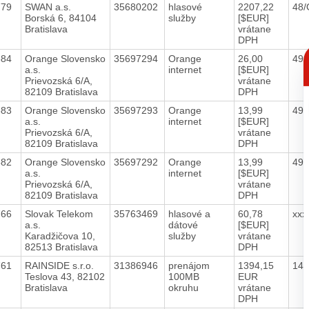
779
SWAN a.s.
35680202
hlasové
2207,22
48/
Borská 6, 84104
služby
[$EUR]
Bratislava
vrátane
DPH
C
584
Orange Slovensko
35697294
Orange
26,00
49/
p
a.s.
internet
[$EUR]
Prievozská 6/A,
vrátane
82109 Bratislava
DPH
583
Orange Slovensko
35697293
Orange
13,99
49/
a.s.
internet
[$EUR]
Prievozská 6/A,
vrátane
82109 Bratislava
DPH
582
Orange Slovensko
35697292
Orange
13,99
49/
a.s.
internet
[$EUR]
Prievozská 6/A,
vrátane
82109 Bratislava
DPH
766
Slovak Telekom
35763469
hlasové a
60,78
xx
a.s.
dátové
[$EUR]
Karadžičova 10,
služby
vrátane
82513 Bratislava
DPH
761
RAINSIDE s.r.o.
31386946
prenájom
1394,15
149
Teslova 43, 82102
100MB
EUR
Bratislava
okruhu
vrátane
DPH