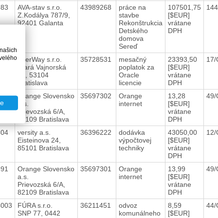
983
AVA-stav s.r.o.
43989268
práce na
107501,75
144
Z.Kodálya 787/9,
stavbe
[$EUR]
92401 Galanta
Rekonštrukcia
vrátane
Detského
DPH
domova
Sereď
 našich
velého
252
InterWay s.r.o.
35728531
mesačný
23393,50
17/
Stará Vajnorská
poplatok za
[$EUR]
21, 53104
Oracle
vrátane
Bratislava
licencie
DPH
592
Orange Slovensko
35697302
Orange
13,28
49/
te
a.s.
internet
[$EUR]
Prievozská 6/A,
vrátane
82109 Bratislava
DPH
404
versity a.s.
36396222
dodávka
43050,00
12/
Eisteinova 24,
výpočtovej
[$EUR]
85101 Bratislava
techniky
vrátane
DPH
591
Orange Slovensko
35697301
Orange
13,99
49/
a.s.
internet
[$EUR]
Prievozská 6/A,
vrátane
82109 Bratislava
DPH
4003
FÚRA s.r.o.
36211451
odvoz
8,59
44/
SNP 77, 0442
komunálneho
[$EUR]