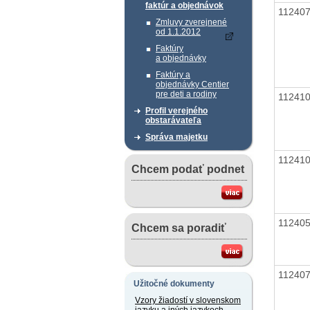
faktúr a objednávok
11240
Zmluvy zverejnené
od 1.1.2012
Faktúry
a objednávky
Faktúry a
objednávky Centier
pre deti a rodiny
11241
Profil verejného
obstarávateľa
Správa majetku
11241
Chcem podať podnet
11240
Chcem sa poradiť
11240
Užitočné dokumenty
Vzory žiadostí v slovenskom