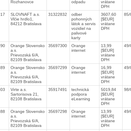
Rozhanovce
odpadu
vrátane
DPH
017
SLOVNAFT a.s.
31322832
odber
3607,60
85/
Vlčie hrdlo1,
pohonných
[$EUR]
84212 Bratislava
látok a servis
vrátane
vozidiel na
DPH
palivové
karty
590
Orange Slovensko
35697300
Orange
13,99
49/
a.s.
internet
[$EUR]
Prievozská 6/A,
vrátane
82109 Bratislava
DPH
589
Orange Slovensko
35697299
Orange
16,99
49/
a.s.
internet
[$EUR]
Prievozská 6/A,
vrátane
82109 Bratislava
DPH
303
Virte a.s.
35917491
technická
5019,84
98
Sartorisova 21,
podpora
[$EUR]
82108 Bratislava
eLearning
vrátane
DPH
588
Orange Slovensko
35697298
Orange
13,99
49/
a.s.
internet
[$EUR]
Prievozská 6/A,
vrátane
82109 Bratislava
DPH