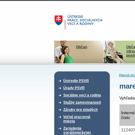
Občan
Obča
zdra
post
Hlavná str
Ústredie PSVR
mare
Úrady PSVR
Sociálne veci a rodina
Vyhľada
Služby zamestnanosti
Záruky pre mladých
Interné
Voľné pracovné
číslo
miesta
Zariadenia
11240
sociálnoprávnej