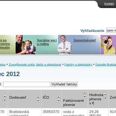
Kontakt
Vyhľadávanie
n so
Sociálne veci
Zamestnávateľ
votným
a rodina
ihnutím
>
>
>
ánka
Zverejňovanie zmlúv, faktúr a objednávok
Faktúry a objednávky
Ústredie Bratisl
c 2012
ť:
Hodnota
Dodávateľ
IČO
Zml
plnenia
Faktúrované
v €
plnenie
770
Bratislavská
35850370
voda z
29,26
91/
vodárenská
povrchového
[$EUR]