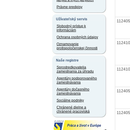
jazyku a iných jazykoch
Právne predpisy
Užívateľský servis
11240
Slobodný prístup k
informáciám
Ochrana osobných údajov
11241
Oznamovanie
protispoločenskej činnosti
Naše registre
Sprostredkovatelia
11241
zamestnania za úhradu
Agentúry podporovaného
zamestnávania
Agentúry dočasného
11240
zamestnávania
Sociálne podniky
Chránené dielne a
chránené pracoviská
11240