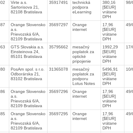
302
Virte a.s.
35917491
technická
380,16
98
Sartorisova 21,
podpora
[$EUR]
82108 Bratislava
eLearning
vrátane
DPH
587
Orange Slovensko
35697297
Orange
17,96
49/
a.s.
internet
[$EUR]
Prievozská 6/A,
vrátane
82109 Bratislava
DPH
963
GTS Slovakia a.s.
35795662
mesačný
1992,29
17/
Einsteinova 24,
poplatok za
[$EUR]
85101 Bratislava
optické
vrátane
pripojenie
DPH
780
PosAm spol. s r.o.
31365078
mesačný
5496,91
10/
Odborárska 21,
poplatok za
[$EUR]
83102 Bratislava
podporu
vrátane
Lotus Notes
DPH
586
Orange Slovensko
35697296
Orange
17,96
49/
a.s.
internet
[$EUR]
Prievozská 6/A,
vrátane
82109 Bratislava
DPH
585
Orange Slovensko
35697295
Orange
17,96
49/
a.s.
internet
[$EUR]
Prievozská 6/A,
vrátane
82109 Bratislava
DPH