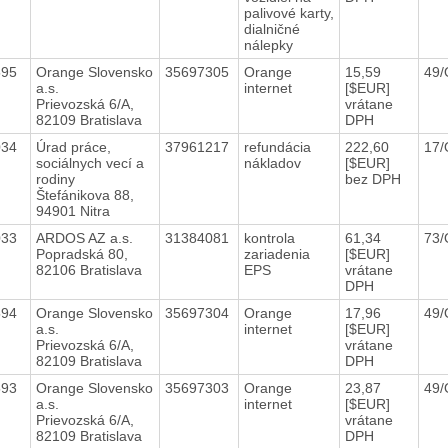
palivové karty,
dialničné
nálepky
595
Orange Slovensko
35697305
Orange
15,59
49/
a.s.
internet
[$EUR]
Prievozská 6/A,
vrátane
82109 Bratislava
DPH
034
Úrad práce,
37961217
refundácia
222,60
17/
sociálnych vecí a
nákladov
[$EUR]
rodiny
bez DPH
Štefánikova 88,
94901 Nitra
033
ARDOS AZ a.s.
31384081
kontrola
61,34
73/
Popradská 80,
zariadenia
[$EUR]
82106 Bratislava
EPS
vrátane
DPH
594
Orange Slovensko
35697304
Orange
17,96
49/
a.s.
internet
[$EUR]
Prievozská 6/A,
vrátane
82109 Bratislava
DPH
593
Orange Slovensko
35697303
Orange
23,87
49/
a.s.
internet
[$EUR]
Prievozská 6/A,
vrátane
82109 Bratislava
DPH