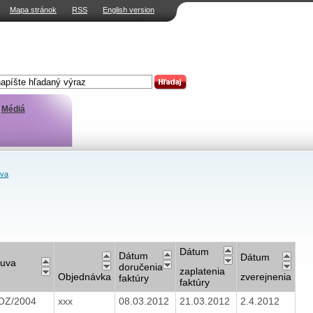
Mapa stránok
RSS
English version
Médiá
ava
Dátum
Dátum
Dátum
uva
doručenia
zaplatenia
Objednávka
zverejnenia
faktúry
faktúry
OZ/2004
xxx
08.03.2012
21.03.2012
2.4.2012