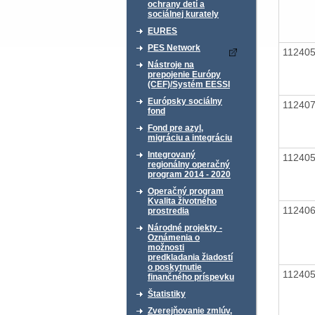
ochrany detí a
sociálnej kurately
EURES
PES Network
11240
Nástroje na
prepojenie Európy
(CEF)/Systém EESSI
Európsky sociálny
11240
fond
Fond pre azyl,
migráciu a integráciu
Integrovaný
11240
regionálny operačný
program 2014 - 2020
Operačný program
Kvalita životného
11240
prostredia
Národné projekty -
Oznámenia o
možnosti
predkladania žiadostí
o poskytnutie
11240
finančného príspevku
Štatistiky
Zverejňovanie zmlúv,