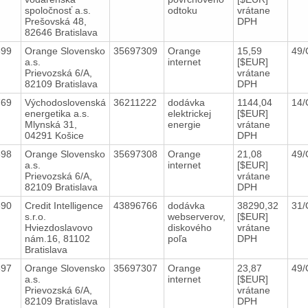
spoločnosť a.s.
odtoku
vrátane
Prešovská 48,
DPH
82646 Bratislava
599
Orange Slovensko
35697309
Orange
15,59
49/
a.s.
internet
[$EUR]
Prievozská 6/A,
vrátane
82109 Bratislava
DPH
769
Východoslovenská
36211222
dodávka
1144,04
14/
energetika a.s.
elektrickej
[$EUR]
Mlynská 31,
energie
vrátane
04291 Košice
DPH
598
Orange Slovensko
35697308
Orange
21,08
49/
a.s.
internet
[$EUR]
Prievozská 6/A,
vrátane
82109 Bratislava
DPH
690
Credit Intelligence
43896766
dodávka
38290,32
31/
s.r.o.
webserverov,
[$EUR]
Hviezdoslavovo
diskového
vrátane
nám.16, 81102
poľa
DPH
Bratislava
597
Orange Slovensko
35697307
Orange
23,87
49/
a.s.
internet
[$EUR]
Prievozská 6/A,
vrátane
82109 Bratislava
DPH