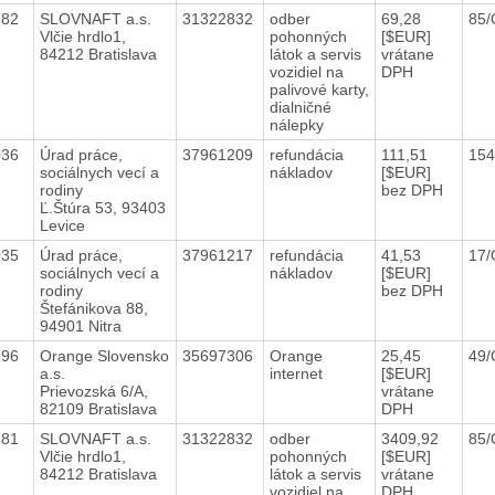
782
SLOVNAFT a.s.
31322832
odber
69,28
85/
Vlčie hrdlo1,
pohonných
[$EUR]
84212 Bratislava
látok a servis
vrátane
vozidiel na
DPH
palivové karty,
dialničné
nálepky
036
Úrad práce,
37961209
refundácia
111,51
154
sociálnych vecí a
nákladov
[$EUR]
rodiny
bez DPH
Ľ.Štúra 53, 93403
Levice
035
Úrad práce,
37961217
refundácia
41,53
17/
sociálnych vecí a
nákladov
[$EUR]
rodiny
bez DPH
Štefánikova 88,
94901 Nitra
596
Orange Slovensko
35697306
Orange
25,45
49/
a.s.
internet
[$EUR]
Prievozská 6/A,
vrátane
82109 Bratislava
DPH
781
SLOVNAFT a.s.
31322832
odber
3409,92
85/
Vlčie hrdlo1,
pohonných
[$EUR]
84212 Bratislava
látok a servis
vrátane
vozidiel na
DPH