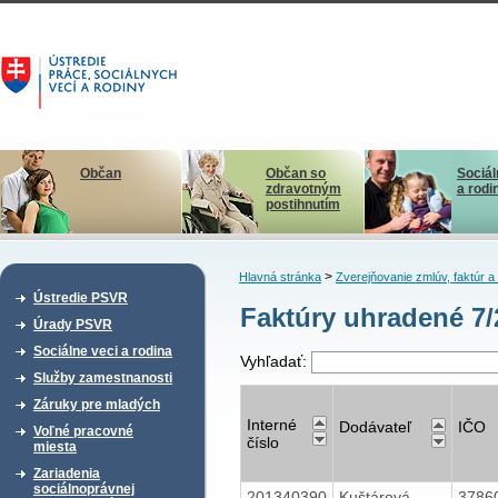
Občan
Občan so
Sociál
zdravotným
a rodi
postihnutím
>
Hlavná stránka
Zverejňovanie zmlúv, faktúr 
Ústredie PSVR
Faktúry uhradené 7
Úrady PSVR
Sociálne veci a rodina
Vyhľadať:
Služby zamestnanosti
Záruky pre mladých
Interné
Dodávateľ
IČO
Voľné pracovné
číslo
miesta
Zariadenia
sociálnoprávnej
201340390
Kuštárová
3786