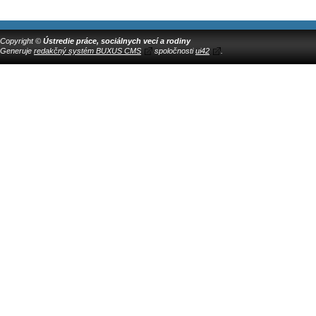
Copyright ©
Ústredie práce, sociálnych vecí a rodiny
Generuje
redakčný systém BUXUS CMS
spoločnosti
ui42
.