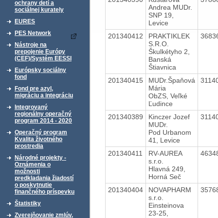
ochrany detí a
Andrea MUDr.
sociálnej kurately
SNP 19,
EURES
Levice
PES Network
201340412
PRAKTIKLEK
3683
S.R.O.
Nástroje na
Škulkétyho 2,
prepojenie Európy
(CEF)/Systém EESSI
Banská
Štiavnica
Európsky sociálny
fond
201340415
MUDr.Špaňová
3114
Mária
Fond pre azyl,
ObZS, Veľké
migráciu a integráciu
Ľudince
Integrovaný
regionálny operačný
201340389
Kinczer Jozef
3114
program 2014 - 2020
MUDr.
Pod Urbanom
Operačný program
Kvalita životného
41, Levice
prostredia
201340411
RV-AUREA
4634
Národné projekty -
s.r.o.
Oznámenia o
Hlavná 249,
možnosti
Horná Seč
predkladania žiadostí
o poskytnutie
201340404
NOVAPHARM
3576
finančného príspevku
s.r.o.
Štatistiky
Einsteinova
23-25,
Zverejňovanie zmlúv,