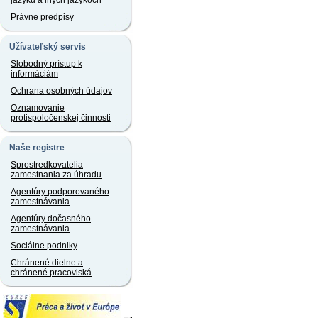
jazyku a iných jazykoch
Právne predpisy
Užívateľský servis
Slobodný prístup k
informáciám
Ochrana osobných údajov
Oznamovanie
protispoločenskej činnosti
Naše registre
Sprostredkovatelia
zamestnania za úhradu
Agentúry podporovaného
zamestnávania
Agentúry dočasného
zamestnávania
Sociálne podniky
Chránené dielne a
chránené pracoviská