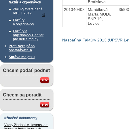
Bratislava
faktúr a objednávok
201340403
Mančíková
3593
Zmluvy zverejnené
od 1.1.2012
Marta MUDr.
SNP 19,
Faktúry
Levice
a objednávky
Faktúry a
objednávky Centier
pre deti a rodiny
Naspäť na Faktúry 2013 (ÚPSVR Lev
Profil verejného
obstarávateľa
Správa majetku
Chcem podať podnet
Chcem sa poradiť
Užitočné dokumenty
Vzory žiadostí v slovenskom