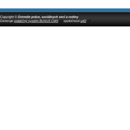
Copyright ©
Ústredie práce, sociálnych vecí a rodiny
Generuje
redakčný systém BUXUS CMS
spoločnosti
ui42
.