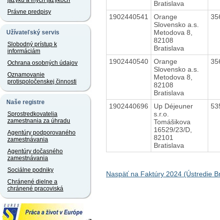
jazyku a iných jazykoch
Bratislava
Právne predpisy
1902440541
Orange
35
Slovensko a.s.
Metodova 8,
Užívateľský servis
82108
Slobodný prístup k
Bratislava
informáciám
1902440540
Orange
35
Ochrana osobných údajov
Slovensko a.s.
Oznamovanie
Metodova 8,
protispoločenskej činnosti
82108
Bratislava
Naše registre
1902440696
Up Déjeuner
53
s.r.o.
Sprostredkovatelia
zamestnania za úhradu
Tomášikova
16529/23/D,
Agentúry podporovaného
82101
zamestnávania
Bratislava
Agentúry dočasného
zamestnávania
Sociálne podniky
Naspäť na Faktúry 2024 (Ústredie Br
Chránené dielne a
chránené pracoviská