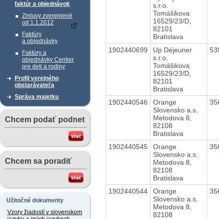
faktúr a objednávok
s.r.o.
Tomášikova
Zmluvy zverejnené
16529/23/D,
od 1.1.2012
82101
Faktúry
Bratislava
a objednávky
1902440699
Up Déjeuner
53
Faktúry a
s.r.o.
objednávky Centier
Tomášikova
pre deti a rodiny
16529/23/D,
Profil verejného
82101
obstarávateľa
Bratislava
Správa majetku
1902440546
Orange
35
Slovensko a.s.
Metodova 8,
Chcem podať podnet
82108
Bratislava
1902440545
Orange
35
Slovensko a.s.
Chcem sa poradiť
Metodova 8,
82108
Bratislava
1902440544
Orange
35
Slovensko a.s.
Užitočné dokumenty
Metodova 8,
Vzory žiadostí v slovenskom
82108