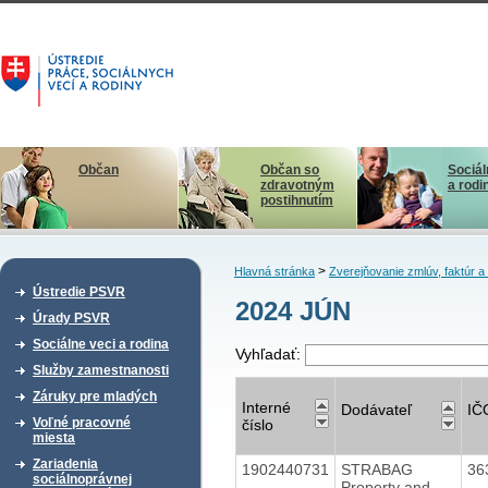
Občan
Občan so
Sociál
zdravotným
a rodi
postihnutím
>
Hlavná stránka
Zverejňovanie zmlúv, faktúr 
Ústredie PSVR
2024 JÚN
Úrady PSVR
Sociálne veci a rodina
Vyhľadať:
Služby zamestnanosti
Záruky pre mladých
Interné
Dodávateľ
IČ
Voľné pracovné
číslo
miesta
Zariadenia
1902440731
STRABAG
36
sociálnoprávnej
Property and