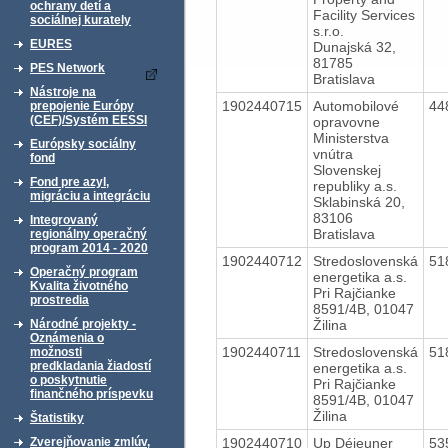
ochrany detí a
Facility Services
sociálnej kurately
s.r.o.
EURES
Dunajská 32,
81785
PES Network
Bratislava
Nástroje na
1902440715
Automobilové
44
prepojenie Európy
(CEF)/Systém EESSI
opravovne
Ministerstva
Európsky sociálny
vnútra
fond
Slovenskej
Fond pre azyl,
republiky a.s.
migráciu a integráciu
Sklabinská 20,
83106
Integrovaný
Bratislava
regionálny operačný
program 2014 - 2020
1902440712
Stredoslovenská
51
Operačný program
energetika a.s.
Kvalita životného
Pri Rajčianke
prostredia
8591/4B, 01047
Žilina
Národné projekty -
Oznámenia o
1902440711
Stredoslovenská
51
možnosti
predkladania žiadostí
energetika a.s.
o poskytnutie
Pri Rajčianke
finančného príspevku
8591/4B, 01047
Žilina
Štatistiky
1902440710
Up Déjeuner
53
Zverejňovanie zmlúv,