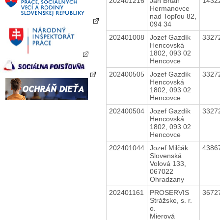
202401216
Ján Brtaň
1432
Hermanovce
nad Topľou 82,
094 34
202401008
Jozef Gazdík
3327
Hencovská
1802, 093 02
Hencovce
202400505
Jozef Gazdík
3327
Hencovská
1802, 093 02
Hencovce
202400504
Jozef Gazdík
3327
Hencovská
1802, 093 02
Hencovce
202401044
Jozef Milčák
4386
Slovenská
Volová 133,
067022
Ohradzany
202401161
PROSERVIS
3672
Strážske, s. r.
o.
Mierová