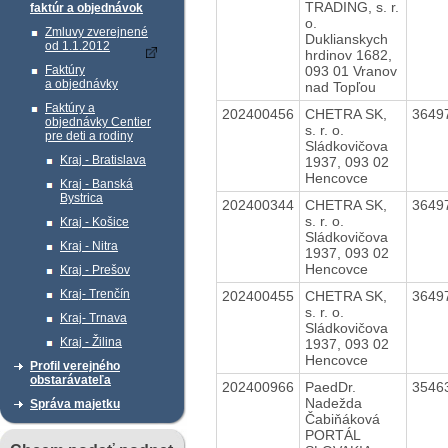
TRADING, s. r.
faktúr a objednávok
o.
Zmluvy zverejnené
Duklianskych
od 1.1.2012
hrdinov 1682,
093 01 Vranov
Faktúry
a objednávky
nad Topľou
Faktúry a
202400456
CHETRA SK,
3649
objednávky Centier
s. r. o.
pre deti a rodiny
Sládkovičova
Kraj - Bratislava
1937, 093 02
Hencovce
Kraj - Banská
Bystrica
202400344
CHETRA SK,
3649
s. r. o.
Kraj - Košice
Sládkovičova
Kraj - Nitra
1937, 093 02
Hencovce
Kraj - Prešov
Kraj- Trenčín
202400455
CHETRA SK,
3649
s. r. o.
Kraj- Trnava
Sládkovičova
Kraj - Žilina
1937, 093 02
Hencovce
Profil verejného
obstarávateľa
202400966
PaedDr.
3546
Nadežda
Správa majetku
Čabiňáková
PORTÁL