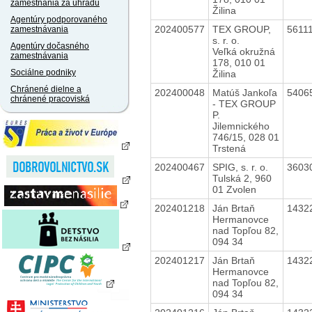
zamestnania za úhradu
Žilina
Agentúry podporovaného
202400577
TEX GROUP,
5611
zamestnávania
s. r. o.
Agentúry dočasného
Veľká okružná
zamestnávania
178, 010 01
Sociálne podniky
Žilina
Chránené dielne a
202400048
Matúš Jankoľa
5406
chránené pracoviská
- TEX GROUP
P.
Jilemnického
746/15, 028 01
Trstená
202400467
SPIG, s. r. o.
3603
Tulská 2, 960
01 Zvolen
202401218
Ján Brtaň
1432
Hermanovce
nad Topľou 82,
094 34
202401217
Ján Brtaň
1432
Hermanovce
nad Topľou 82,
094 34