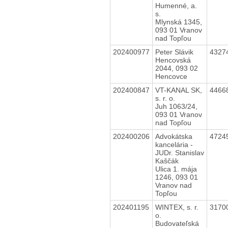
Humenné, a.
s.
Mlynská 1345,
093 01 Vranov
nad Topľou
202400977
Peter Slávik
4327
Hencovská
2044, 093 02
Hencovce
202400847
VT-KANAL SK,
4466
s. r. o.
Juh 1063/24,
093 01 Vranov
nad Topľou
202400206
Advokátska
4724
kancelária -
JUDr. Stanislav
Kaščák
Ulica 1. mája
1246, 093 01
Vranov nad
Topľou
202401195
WINTEX, s. r.
3170
o.
Budovateľská