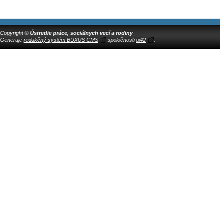
Copyright ©
Ústredie práce, sociálnych vecí a rodiny
Generuje
redakčný systém BUXUS CMS
spoločnosti
ui42
.