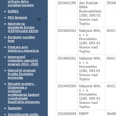
ochrany detí a
202401199
Ján Kaščák -
3534
sociálnej kurately
INNA
Budovateľská
EURES
1300, 093 01
PES Network
Vranov nad
Topľou
Nástroje na
prepojenie Európy
202400262
Nábytok MIA,
4541
(CEF)/Systém EESSI
s. r. o.
Európsky sociálny
Hronského
fond
1180, 093 01
Vranov nad
Fond pre azyl,
migráciu a integráciu
Topľou
Integrovaný
202400261
Nábytok MIA,
4541
regionálny operačný
s. r. o.
program 2014 - 2020
Hronského
1180, 093 01
Operačný program
Kvalita životného
Vranov nad
prostredia
Topľou
Národné projekty -
202400260
Nábytok MIA,
4541
Oznámenia o
s. r. o.
možnosti
Hronského
predkladania žiadostí
1180, 093 01
o poskytnutie
finančného príspevku
Vranov nad
Topľou
Štatistiky
202400099
RBPP
3648
Zverejňovanie zmlúv,