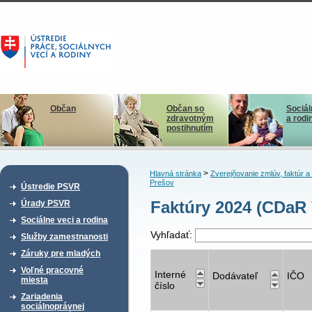
Občan
Občan so
Sociál
zdravotným
a rodi
postihnutím
>
Hlavná stránka
Zverejňovanie zmlúv, faktúr 
Prešov
Ústredie PSVR
Faktúry 2024 (CDaR 
Úrady PSVR
Sociálne veci a rodina
Vyhľadať:
Služby zamestnanosti
Záruky pre mladých
Voľné pracovné
Interné
Dodávateľ
IČO
miesta
číslo
Zariadenia
sociálnoprávnej