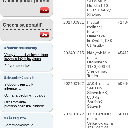
Chcem podať podnet
SLOVAKIA
Horská 810,
059 91 Veľký
Slavkov
202400931
Inštitút
4243
Chcem sa poradiť
rodinnej
terapie
Dielenská
kružná 4, 038
61 Vrútky
Užitočné dokumenty
202401215
Nábytok MIA,
4541
Vzory žiadostí v slovenskom
s. r. o.
jazyku a iných jazykoch
Hronského
Právne predpisy
1180, 093 01
Vranov nad
Topľou
Užívateľský servis
202400162
JAKS, s. r. o.
5073
Slobodný prístup k
Šarišský
informáciám
Štiavnik 68,
Ochrana osobných údajov
090 42
Šarišský
Oznamovanie
Štiavnik
protispoločenskej činnosti
202400822
TEX GROUP,
5611
s. r. o.
Naše registre
Veľká okružná
Sprostredkovatelia
178, 010 01