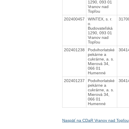
1290, 093 01
Vranov nad
Topľou
202400457
WINTEX, s. r.
3170
o.
Budovateľská
1290, 093 01
Vranov nad
Topľou
202401238
Podvihorlatské
3041
pekárne a
cukrárne, a. s.
Mierová 34,
066 01
Humenné
202401237
Podvihorlatské
3041
pekárne a
cukrárne, a. s.
Mierová 34,
066 01
Humenné
Naspäť na CDaR Vranov nad Topľou,