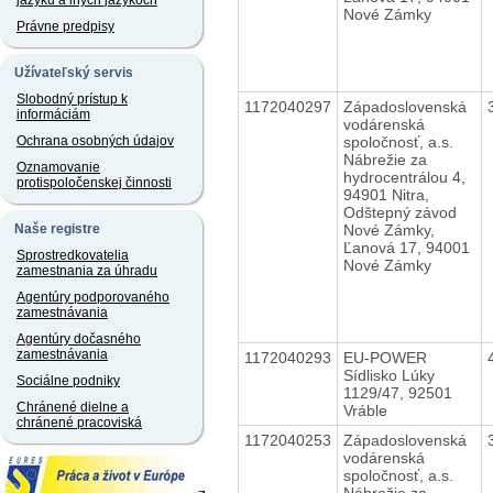
jazyku a iných jazykoch
Nové Zámky
Právne predpisy
Užívateľský servis
Slobodný prístup k
1172040297
Západoslovenská
informáciám
vodárenská
spoločnosť, a.s.
Ochrana osobných údajov
Nábrežie za
Oznamovanie
hydrocentrálou 4,
protispoločenskej činnosti
94901 Nitra,
Odštepný závod
Nové Zámky,
Naše registre
Ľanová 17, 94001
Sprostredkovatelia
Nové Zámky
zamestnania za úhradu
Agentúry podporovaného
zamestnávania
Agentúry dočasného
zamestnávania
1172040293
EU-POWER
Sídlisko Lúky
Sociálne podniky
1129/47, 92501
Chránené dielne a
Vráble
chránené pracoviská
1172040253
Západoslovenská
vodárenská
spoločnosť, a.s.
Nábrežie za