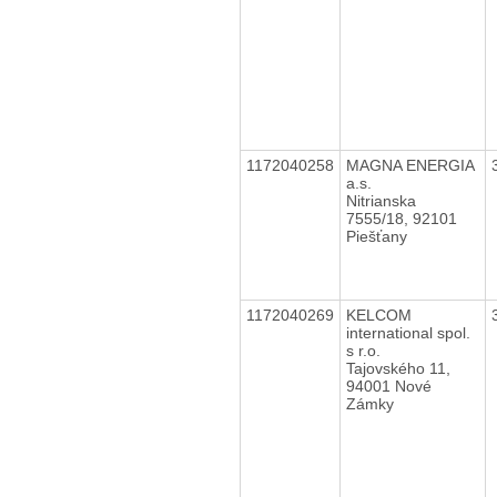
1172040258
MAGNA ENERGIA
a.s.
Nitrianska
7555/18, 92101
Piešťany
1172040269
KELCOM
international spol.
s r.o.
Tajovského 11,
94001 Nové
Zámky