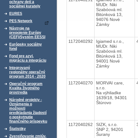
ochrany detí a
MUDr. Niki
sociálnej kurately
Szabóová ml.
EURES
Bitúnková 13,
94076 Nové
PES Network
Zámky
Nástroje na
prepojenie Európy
(CEF)/Systém EESSI
1172040292
Igiamed s.r.o.,
Európsky sociálny
MUDr. Niki
fond
Szabóová ml.
Bitúnková 13,
Fond pre azyl,
migráciu a integráciu
94001 Nové
Zámky
Integrovaný
regionálny operačný
program 2014 - 2020
1172040270
MORVAI care,
Operačný program
s.r.o.
Kvalita životného
Na výhliadke
prostredia
1639/18, 94301
Národné projekty -
Štúrovo
Oznámenia o
možnosti
predkladania žiadostí
o poskytnutie
finančného príspevku
1172040262
SIZK, s.r.o.
Štatistiky
SNP 2, 94201
Šurany
Zverejňovanie zmlúv,