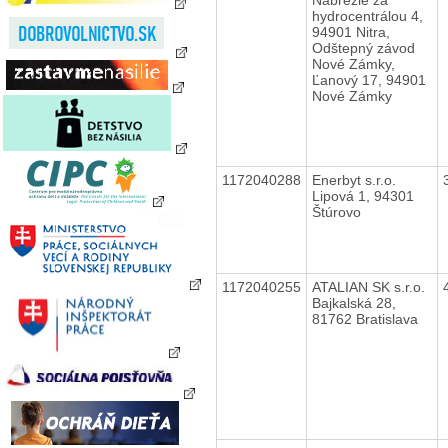
hydrocentrálou 4,
94901 Nitra,
Odštepný závod
Nové Zámky,
Ľanový 17, 94901
Nové Zámky
1172040288
Enerbyt s.r.o.
Lipová 1, 94301
Štúrovo
1172040255
ATALIAN SK s.r.o.
Bajkalská 28,
81762 Bratislava