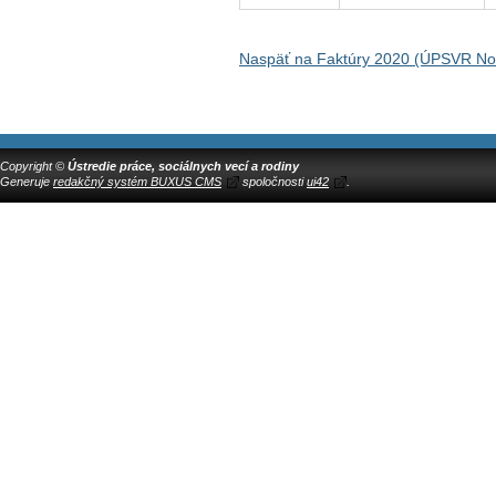
Naspäť na Faktúry 2020 (ÚPSVR N
Copyright ©
Ústredie práce, sociálnych vecí a rodiny
Generuje
redakčný systém BUXUS CMS
spoločnosti
ui42
.