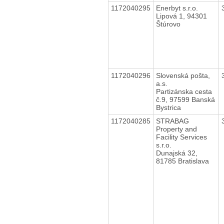
1172040295
Enerbyt s.r.o.
Lipová 1, 94301
Štúrovo
1172040296
Slovenská pošta,
a.s.
Partizánska cesta
č.9, 97599 Banská
Bystrica
1172040285
STRABAG
Property and
Facility Services
s.r.o.
Dunajská 32,
81785 Bratislava