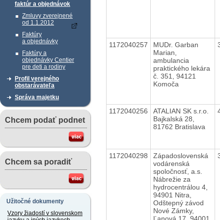
faktúr a objednávok
Zmluvy zverejnené
od 1.1.2012
Faktúry
a objednávky
1172040257
MUDr. Garban
Marian,
Faktúry a
ambulancia
objednávky Centier
pre deti a rodiny
praktického lekára
č. 351, 94121
Profil verejného
Komoča
obstarávateľa
Správa majetku
1172040256
ATALIAN SK s.r.o.
Bajkalská 28,
Chcem podať podnet
81762 Bratislava
1172040298
Západoslovenská
Chcem sa poradiť
vodárenská
spoločnosť, a.s.
Nábrežie za
hydrocentrálou 4,
94901 Nitra,
Užitočné dokumenty
Odštepný závod
Nové Zámky,
Vzory žiadostí v slovenskom
Ľanová 17, 94001