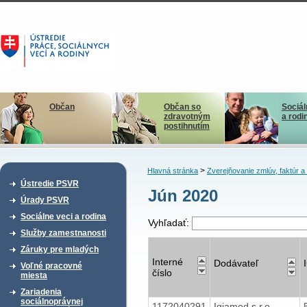
Občan
Občan so
Sociál
zdravotným
a rodi
postihnutím
>
Hlavná stránka
Zverejňovanie zmlúv, faktúr 
Ústredie PSVR
Jún 2020
Úrady PSVR
Sociálne veci a rodina
Vyhľadať:
Služby zamestnanosti
Záruky pre mladých
Interné
Dodávateľ
Voľné pracovné
číslo
miesta
Zariadenia
sociálnoprávnej
1172040291
Igiamed s.r.o.,