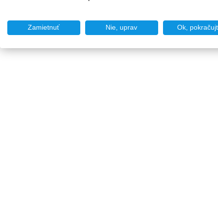
Zamietnuť
Nie, uprav
Ok, pokračuj