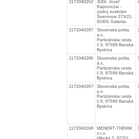
1172040252
JUDr. Jozef
Kapronczai -
súdny exekútor
Švermova 273/21,
92401 Galanta
1172040287
Slovenská pošta,
a.s.
Partizánska cesta
č.9, 97599 Banská
Bystrica
1172040286
Slovenská pošta,
a.s.
Partizánska cesta
č.9, 97599 Banská
Bystrica
1172040267
Slovenská pošta,
a.s.
Partizánska cesta
č.9, 97599 Banská
Bystrica
1172040268
MENERT-THERM,
s.r.o.
Hlboká 3, 92701