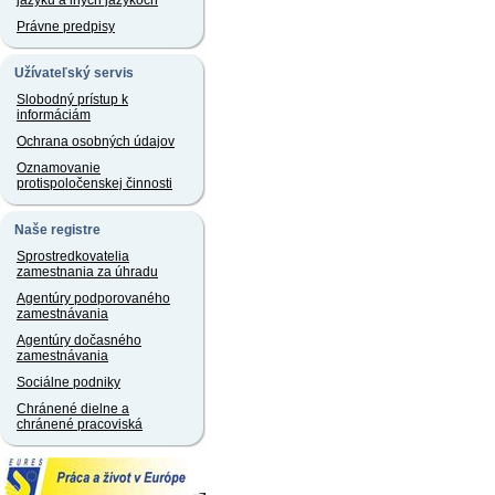
jazyku a iných jazykoch
Právne predpisy
Užívateľský servis
Slobodný prístup k
informáciám
Ochrana osobných údajov
Oznamovanie
protispoločenskej činnosti
Naše registre
Sprostredkovatelia
zamestnania za úhradu
Agentúry podporovaného
zamestnávania
Agentúry dočasného
zamestnávania
Sociálne podniky
Chránené dielne a
chránené pracoviská