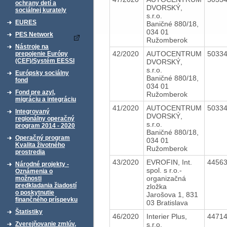
ochrany detí a
DVORSKÝ,
sociálnej kurately
s.r.o.
EURES
Baničné 880/18,
034 01
PES Network
Ružomberok
Nástroje na
42/2020
AUTOCENTRUM
5033
prepojenie Európy
(CEF)/Systém EESSI
DVORSKÝ,
s.r.o.
Európsky sociálny
Baničné 880/18,
fond
034 01
Fond pre azyl,
Ružomberok
migráciu a integráciu
41/2020
AUTOCENTRUM
5033
Integrovaný
DVORSKÝ,
regionálny operačný
s.r.o.
program 2014 - 2020
Baničné 880/18,
Operačný program
034 01
Kvalita životného
Ružomberok
prostredia
43/2020
EVROFIN, Int.
4456
Národné projekty -
spol. s r.o.-
Oznámenia o
organizačná
možnosti
predkladania žiadostí
zložka
o poskytnutie
Jarošova 1, 831
finančného príspevku
03 Bratislava
Štatistiky
46/2020
Interier Plus,
4471
s.r.o.
Zverejňovanie zmlúv,