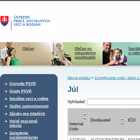
Občan
Občan so
Sociál
zdravotným
a rodi
postihnutím
>
Hlavná stránka
Zverejňovanie zmlúv, faktúr 
Ústredie PSVR
Júl
Úrady PSVR
Sociálne veci a rodina
Vyhľadať:
Služby zamestnanosti
Záruky pre mladých
Dodávateľ
IČO
Voľné pracovné
Interné
miesta
číslo
Zariadenia
sociálnoprávnej
47/2020
AUTOCENTRUM
5033