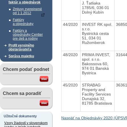
faktúr a objednávok
J. Ťatliaka
1785/6, 036 01
Zmluvy zverejnené
Dolný Kubín
od 1.1.2012
Faktúry
a objednávky
44/2020
INVEST RK spol.
3685
s.r.o.
Faktúry a
Bystrická cesta
objednávky Centier
51, 034 01
pre deti a rodiny
Ružomberok
Profil verejného
obstarávateľa
48/2020
PRIMA INVEST,
3164
Správa majetku
spol. s r.o.
Bakossova 60,
974 01 Banská
Chcem podať podnet
Bystrica
45/2020
STRABAG
3636
Property and
Chcem sa poradiť
Facility Services
Dunajská 32,
81785 Bratislava
Užitočné dokumenty
Naspäť na Objednávky 2020 (ÚPSV
Vzory žiadostí v slovenskom