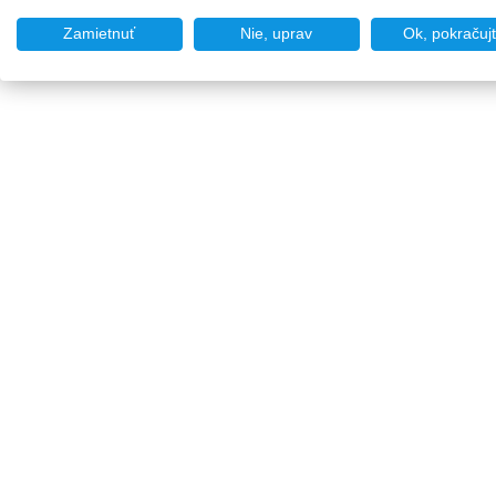
Zamietnuť
Nie, uprav
Ok, pokračuj