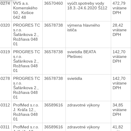
40274
VVS a.s.
36570460
vyúčt.spotreby vody
472,79
Komenského
18.3.-24.6.2020 Š112
vrátane
50., Košice
DPH
042 48
40320
PROGRES TC
36578738
výmena hlavného
28,42
s.r.o.
ističa
vrátane
Šafárikova 2.,
DPH
Rožňava 048
01
40319
PROGRES TC
36578738
svietidla BEATA
142,70
s.r.o.
Plešivec
vrátane
Šafárikova 2.,
DPH
Rožňava 048
01
40278
PROGRES TC
36578738
svietidla
142,70
s.r.o.
vrátane
Šafárikova 2.,
DPH
Rožňava 048
01
40312
ProfMed s.r.o.
36589616
zdravotné výkony
34,85
J. Kráľa 12.,
vrátane
Rožňava 048
DPH
01
40311
ProfMed s.r.o.
36589616
zdravotné výkony
41,82