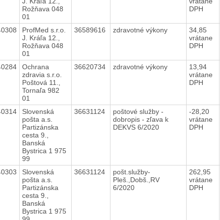
J. Kráľa 12.,
vrátane
Rožňava 048
DPH
01
40308
ProfMed s.r.o.
36589616
zdravotné výkony
34,85
J. Kráľa 12.,
vrátane
Rožňava 048
DPH
01
40284
Ochrana
36620734
zdravotné výkony
13,94
zdravia s.r.o.
vrátane
Poštová 11.,
DPH
Tornaľa 982
01
40314
Slovenská
36631124
poštové služby -
-28,20
pošta a.s.
dobropis - zľava k
vrátane
Partizánska
DEKVS 6/2020
DPH
cesta 9.,
Banská
Bystrica 1 975
99
40303
Slovenská
36631124
pošt.služby-
262,95
pošta a.s.
Pleš.,Dobš.,RV
vrátane
Partizánska
6/2020
DPH
cesta 9.,
Banská
Bystrica 1 975
99