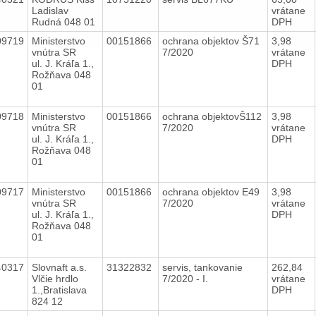
Ladislav
vrátane
Rudná 048 01
DPH
09719
Ministerstvo
00151866
ochrana objektov Š71
3,98
vnútra SR
7/2020
vrátane
ul. J. Kráľa 1.,
DPH
Rožňava 048
01
09718
Ministerstvo
00151866
ochrana objektovŠ112
3,98
vnútra SR
7/2020
vrátane
ul. J. Kráľa 1.,
DPH
Rožňava 048
01
09717
Ministerstvo
00151866
ochrana objektov E49
3,98
vnútra SR
7/2020
vrátane
ul. J. Kráľa 1.,
DPH
Rožňava 048
01
40317
Slovnaft a.s.
31322832
servis, tankovanie
262,84
Vlčie hrdlo
7/2020 - I.
vrátane
1.,Bratislava
DPH
824 12