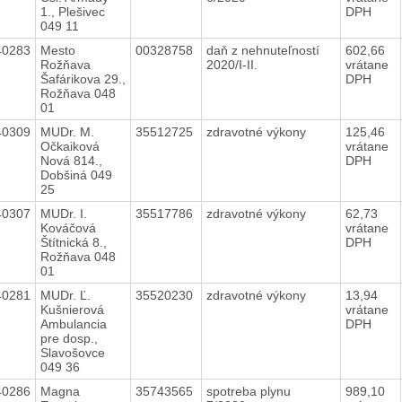
1., Plešivec
DPH
049 11
40283
Mesto
00328758
daň z nehnuteľností
602,66
Rožňava
2020/I-II.
vrátane
Šafárikova 29.,
DPH
Rožňava 048
01
40309
MUDr. M.
35512725
zdravotné výkony
125,46
Očkaiková
vrátane
Nová 814.,
DPH
Dobšiná 049
25
40307
MUDr. I.
35517786
zdravotné výkony
62,73
Kováčová
vrátane
Štítnická 8.,
DPH
Rožňava 048
01
40281
MUDr. Ľ.
35520230
zdravotné výkony
13,94
Kušnierová
vrátane
Ambulancia
DPH
pre dosp.,
Slavošovce
049 36
40286
Magna
35743565
spotreba plynu
989,10