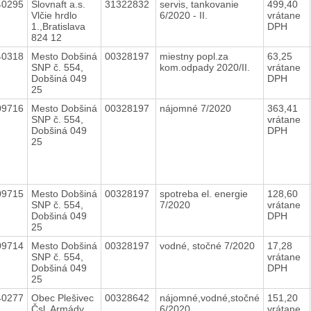
40295
Slovnaft a.s.
31322832
servis, tankovanie
499,40
Vlčie hrdlo
6/2020 - II.
vrátane
1.,Bratislava
DPH
824 12
40318
Mesto Dobšiná
00328197
miestny popl.za
63,25
SNP č. 554,
kom.odpady 2020/II.
vrátane
Dobšiná 049
DPH
25
09716
Mesto Dobšiná
00328197
nájomné 7/2020
363,41
SNP č. 554,
vrátane
Dobšiná 049
DPH
25
09715
Mesto Dobšiná
00328197
spotreba el. energie
128,60
SNP č. 554,
7/2020
vrátane
Dobšiná 049
DPH
25
09714
Mesto Dobšiná
00328197
vodné, stočné 7/2020
17,28
SNP č. 554,
vrátane
Dobšiná 049
DPH
25
40277
Obec Plešivec
00328642
nájomné,vodné,stočné
151,20
Čsl. Armády
6/2020
vrátane