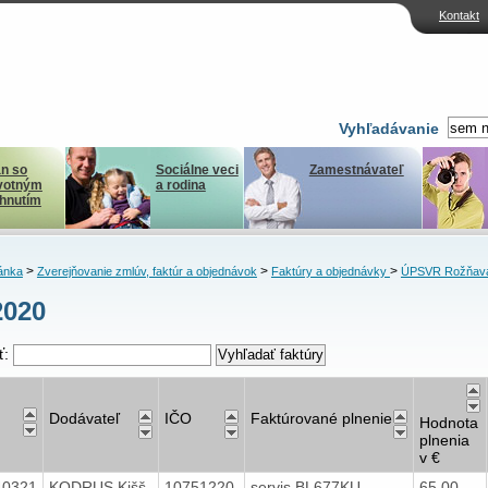
Kontakt
Vyhľadávanie
n so
Sociálne veci
Zamestnávateľ
votným
a rodina
ihnutím
>
>
>
ánka
Zverejňovanie zmlúv, faktúr a objednávok
Faktúry a objednávky
ÚPSVR Rožňav
2020
ť:
Dodávateľ
IČO
Faktúrované plnenie
Hodnota
plnenia
v €
40321
KODRUS Kišš
10751220
servis BL677KU
65,00