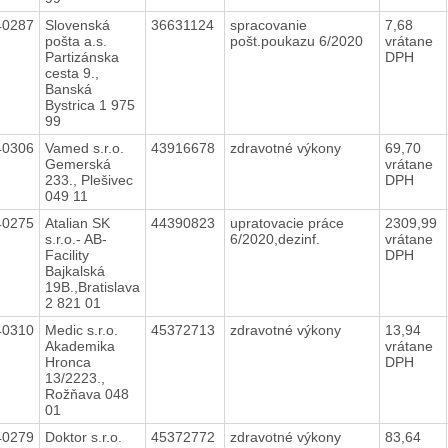
40287
Slovenská
36631124
spracovanie
7,68
pošta a.s.
pošt.poukazu 6/2020
vrátane
Partizánska
DPH
cesta 9.,
Banská
Bystrica 1 975
99
40306
Vamed s.r.o.
43916678
zdravotné výkony
69,70
Gemerská
vrátane
233., Plešivec
DPH
049 11
40275
Atalian SK
44390823
upratovacie práce
2309,99
s.r.o.- AB-
6/2020,dezinf.
vrátane
Facility
DPH
Bajkalská
19B.,Bratislava
2 821 01
40310
Medic s.r.o.
45372713
zdravotné výkony
13,94
Akademika
vrátane
Hronca
DPH
13/2223.,
Rožňava 048
01
40279
Doktor s.r.o.
45372772
zdravotné výkony
83,64