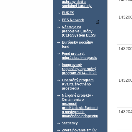
ochrany detí a
sociálnej kurately
EURES
14320
PES Network
Nástroje na
prepojenie Európy
(CEF)/Systém EESSI
Európsky sociálny
fond
14320
Fond pre azyl,
migráciu a integráciu
Integrovaný
regionálny operačný
program 2014 - 2020
14320
Operačný program
Kvalita životného
prostredia
Národné projekty -
Oznámenia o
možnosti
predkladania žiadostí
14320
o poskytnutie
finančného príspevku
Štatistiky
Zverejňovanie zmlúv,