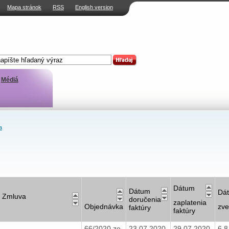
Mapa stránok
RSS
English version
Médiá
a
Dátum
Dátum
Dá
Zmluva
doručenia
zaplatenia
Objednávka
zve
faktúry
faktúry
66/2020 zo
23.07.2020
29.07.2020
6.