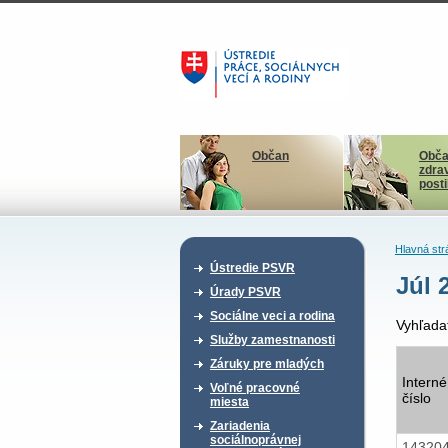
Občan
Obča
zdra
post
Hlavná str
Ústredie PSVR
Júl 
Úrady PSVR
Sociálne veci a rodina
Vyhľada
Služby zamestnanosti
Záruky pre mladých
Interné
Voľné pracovné
číslo
miesta
Zariadenia
sociálnoprávnej
14320