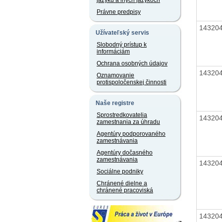
jazyku a iných jazykoch
Právne predpisy
14320
Užívateľský servis
Slobodný prístup k
informáciám
Ochrana osobných údajov
14320
Oznamovanie
protispoločenskej činnosti
Naše registre
Sprostredkovatelia
14320
zamestnania za úhradu
Agentúry podporovaného
zamestnávania
Agentúry dočasného
zamestnávania
14320
Sociálne podniky
Chránené dielne a
chránené pracoviská
14320