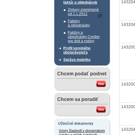
14320
faktúr a objednávok
Zmluvy zverejnené
od 1.1.2012
Faktúry
14320
a objednávky
Faktúry a
objednávky Centier
pre deti a rodiny
14320
Profil verejného
obstarávateľa
Správa majetku
Chcem podať podnet
14320
Chcem sa poradiť
14320
Užitočné dokumenty
14320
Vzory žiadostí v slovenskom