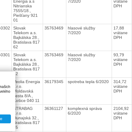
Energia a.s
7/2020
vrátane
Nitrianska
DPH
7555/18.,
Piešťany 921
01
40302
Slovak
35763469
hlasové služby
17,88
Telekom a.s.
7/2020
vrátane
Bajkálska 28.,
DPH
Bratislava 817
62
40301
Slovak
35763469
hlasové služby
93,79
Telekom a.s.
7/2020
vrátane
Bajkálska 28.,
DPH
Bratislava 817
62
40288
Veolia Energia
36179345
spotreba tepla 6/2020
314,72
s.r.o.
vrátane
 našich
Moldavská
DPH
velého
cesta 8/A.,
Košice 040 11
40313
STRABAG
36361127
komplexná správa
2104,92
s.r.o.
6/2020
vrátane
Dunajská 32.,
DPH
te
Bratislava 817
85