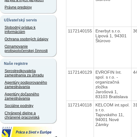
jazyku a iných jazykoch
Právne predpisy
Užívateľský servis
Slobodný prístup k
1172140155
Enerbyt s.r.o.
3
informáciám
Lipová 1, 94301
Ochrana osobných údajov
Štúrovo
Oznamovanie
protispoločenskej činnosti
Naše registre
Sprostredkovatelia
1172140129
EVROFIN Int.
4
zamestnania za úhradu
spol. s r.o. -
organizačná
Agentúry podporovaného
zložka
zamestnávania
Jarošová 1,
Agentúry dočasného
83103 Bratislava
zamestnávania
1172140118
KELCOM int.spol.
3
Sociálne podniky
s r.o.
Chránené dielne a
Tajovského 11,
chránené pracoviská
94001 Nové
Zámky