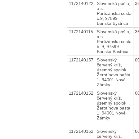
1172140122
Slovenská pošta,
3
a.s.
Partizánska cesta
č.9, 97599
Banská Bystrica
1172140115
Slovenská pošta,
3
a.s.
Partizánska cesta
č. 9, 97599
Banská Bastrica
1172140157
Slovenský
0
červený kríž,
územný spolok
Žerotínova bašta
1, 94001 Nové
Zámky
1172140152
Slovenský
0
červený kríž,
územný spolok
Žerotínova bašta
1, 94001 Nové
Zámky
1172140152
Slovenský
0
červený kríž,