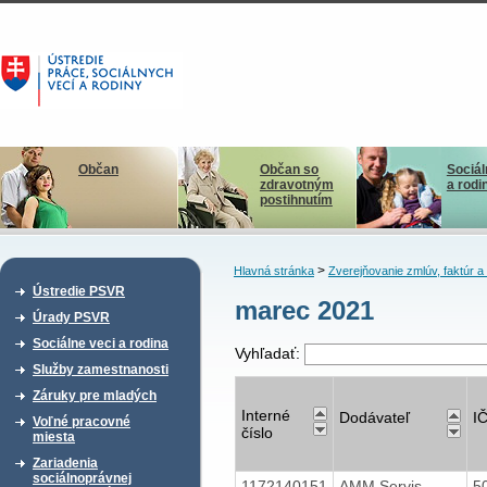
Občan
Občan so
Sociál
zdravotným
a rodi
postihnutím
>
Hlavná stránka
Zverejňovanie zmlúv, faktúr 
Ústredie PSVR
marec 2021
Úrady PSVR
Sociálne veci a rodina
Vyhľadať:
Služby zamestnanosti
Záruky pre mladých
Interné
Dodávateľ
I
Voľné pracovné
číslo
miesta
Zariadenia
sociálnoprávnej
1172140151
AMM Servis,
5