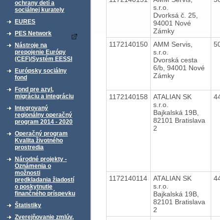
ochrany detí a
s.r.o.
sociálnej kurately
Dvorksá č. 25,
EURES
94001 Nové
Zámky
PES Network
1172140150
AMM Servis,
5
Nástroje na
s.r.o.
prepojenie Európy
(CEF)/Systém EESSI
Dvorská cesta
6/b, 94001 Nové
Európsky sociálny
Zámky
fond
Fond pre azyl,
1172140158
ATALIAN SK
4
migráciu a integráciu
s.r.o.
Integrovaný
Bajkalská 19B,
regionálny operačný
82101 Bratislava
program 2014 - 2020
2
Operačný program
Kvalita životného
prostredia
Národné projekty -
Oznámenia o
možnosti
1172140114
ATALIAN SK
4
predkladania žiadostí
s.r.o.
o poskytnutie
Bajkalská 19B,
finančného príspevku
82101 Bratislava
Štatistiky
2
Zverejňovanie zmlúv,