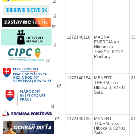
1172140116
MAGNA
3
ENERGIA a.s.
Nitrianska
7555/18, 92101
Piešťany
1172140154
MENERT-
3
THERM, s.r.o.
Hlboká 3, 92701
Šaľa
1172140125
MENERT-
3
THERM, s.r.o.
Hlboká 3, 92701
Šaľa