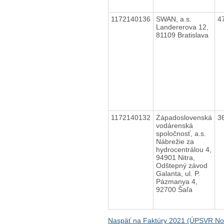
1172140136
SWAN, a.s.
4
Landererova 12,
81109 Bratislava
1172140132
Západoslovenská
3
vodárenská
spoločnosť, a.s.
Nábrežie za
hydrocentrálou 4,
94901 Nitra,
Odštepný závod
Galanta, ul. P.
Pázmanya 4,
92700 Šaľa
Naspäť na Faktúry 2021 (ÚPSVR N