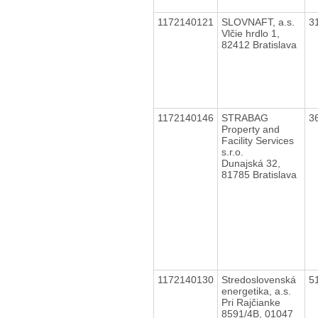
1172140121
SLOVNAFT, a.s.
3
Vlčie hrdlo 1,
82412 Bratislava
1172140146
STRABAG
3
Property and
Facility Services
s.r.o.
Dunajská 32,
81785 Bratislava
1172140130
Stredoslovenská
5
energetika, a.s.
Pri Rajčianke
8591/4B, 01047