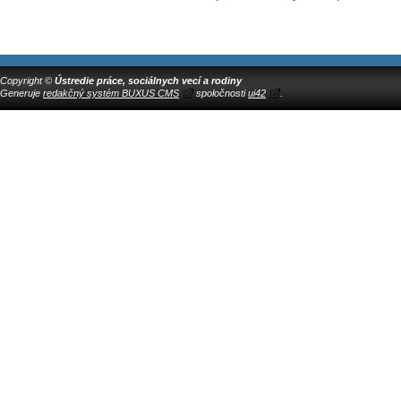
Copyright ©
Ústredie práce, sociálnych vecí a rodiny
Generuje
redakčný systém BUXUS CMS
spoločnosti
ui42
.