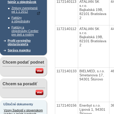
1172140113
ATALIAN SK
4
faktúr a objednávok
s.r.o.
Zmluvy zverejnené
Bajkalská 19B,
od 1.1.2012
82101 Bratislava
2
Faktúry
a objednávky
Faktúry a
1172140112
ATALIAN SK
4
objednávky Centier
s.r.o.
pre deti a rodiny
Bajkalská 19B,
82101 Bratislava
Profil verejného
obstarávateľa
2
Správa majetku
Chcem podať podnet
1172140133
BIELMED, s.r.o.
4
Smetanova 17,
94301 Štúrovo
Chcem sa poradiť
Užitočné dokumenty
1172140156
Enerbyt s.r.o.
3
Lipová 1, 94301
Vzory žiadostí v slovenskom
Štúrovo